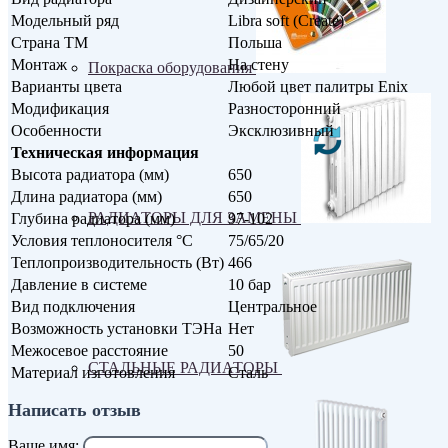
Модельный ряд
Libra soft (Create)
Страна ТМ
Польша
Монтаж
На стену
Покраска оборудования
Варианты цвета
Любой цвет палитры Enix
Модификация
Разносторонний
Особенности
Эксклюзивный
Техническая информация
Высота радиатора (мм)
650
Длина радиатора (мм)
650
РАДИАТОРЫ ДЛЯ ЗАМЕНЫ
Глубина радиатора (мм)
97-102
Условия теплоносителя °С
75/65/20
Теплопроизводительность (Вт)
466
Давление в системе
10 бар
Вид подключения
Центральное
Возможность установки ТЭНа
Нет
Межосевое расстояние
50
СТАЛЬНЫЕ РАДИАТОРЫ
Материал изготовления
Сталь
Написать отзыв
Ваше имя: