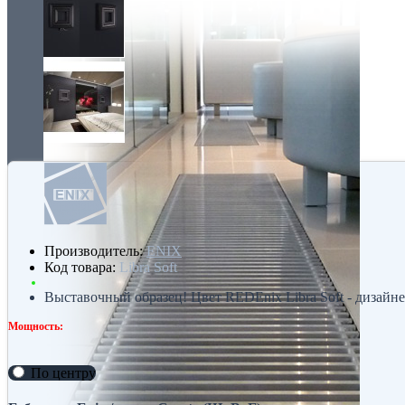
Производитель:
ENIX
Код товара:
Libra Soft
Выставочный образец! Цвет REDEnix Libra Soft - дизайне
Мощность:
По центру