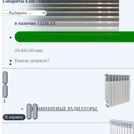
Габариты Enix / серия Create (ШхВхГ)
в наличии
15231.13
23 432.50 грн.
Нашли дешевле?
Радиаторы
АЛЮМИНИЕВЫЕ РАДИАТОРЫ
В корзину