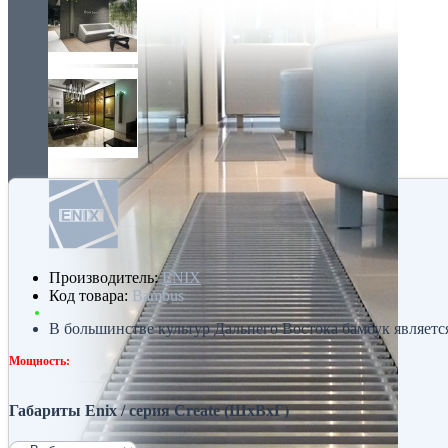
Производитель:
ENIX
Код товара:
Bambus
В большинстве культур Дальнего Востока бамбук является
Мощность:
Габариты Enix / серия Create (ШхВхГ)