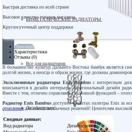
Быстрая доставка по всей стране
Высокое качество товаров магазина
БИМЕТАЛИЧЕСКИЕ РАДИАТОРЫ
Круглосуточный центр поддержки
Описание
Характеристики
Отзывы (0)
Все для радиаторов
В большинстве культур Дальнего Востока бамбук является сим
долгой жизни, а иногда и образа жизни, где должны доминирова
Эксклюзивные радиаторы Enix Bambus
с интересным диза
вписывается в дизайн интерьера. Оригинальный дизайн ради
Вместе с тем, отлично справляясь с основной функцией – ото
Радиатор Enix Bambus
доступен в цветах палитры Enix за ис
Дизайнерские
отопления
для самых необычных решений! Ценителям высокой э
Сводные данные:
Вид радиатора
Дизайнерский