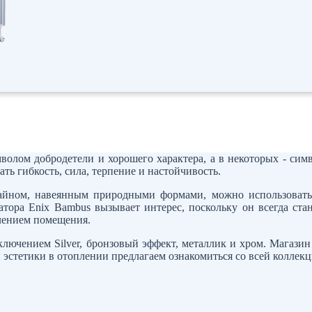
волом добродетели и хорошего характера, а в некоторых - сим
ть гибкость, сила, терпение и настойчивость.
йном, навеянным природными формами, можно использовать к
атора Enix Bambus вызывает интерес, поскольку он всегда ста
плением помещения.
ключением Silver, бронзовый эффект, металлик и хром. Магази
стетики в отоплении предлагаем ознакомиться со всей коллекц