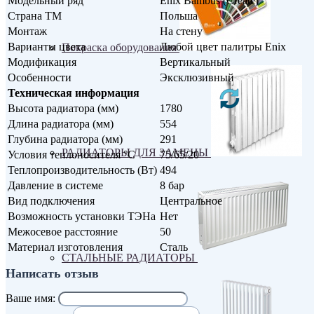
Модельный ряд
Enix Bambus (Create)
Страна ТМ
Польша
Монтаж
На стену
Варианты цвета
Любой цвет палитры Enix
Покраска оборудования
Модификация
Вертикальный
Особенности
Эксклюзивный
Техническая информация
Высота радиатора (мм)
1780
Длина радиатора (мм)
554
Глубина радиатора (мм)
291
РАДИАТОРЫ ДЛЯ ЗАМЕНЫ
Условия теплоносителя °С
75/65/20
Теплопроизводительность (Вт)
494
Давление в системе
8 бар
Вид подключения
Центральное
Возможность установки ТЭНа
Нет
Межосевое расстояние
50
Материал изготовления
Сталь
СТАЛЬНЫЕ РАДИАТОРЫ
Написать отзыв
Ваше имя: