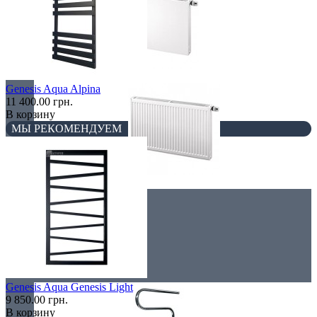
Плоские
Genesis Aqua Alpina
11 400.00 грн.
В корзину
МЫ РЕКОМЕНДУЕМ
Профильные
Чугунные радиаторы
Полотенцесушители
Genesis Aqua Genesis Light
9 850.00 грн.
В корзину