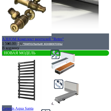
АЗЦОМ Комплект вентилей "Retro"
1 500.00 грн.
Внутрипольные конвекторы
В корзину
НОВАЯ МОДЕЛЬ
Без вентилятора
Климаконвекторы
Genesis Aqua Santa