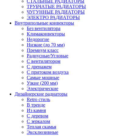
СТАЛЬНЫЕ РАДИАТОРЫ
ТРУБЧАТЫЕ РАДИАТОРЫ
ЧУГУННЫЕ РАДИАТОРЫ
ЭЛЕКТРО РАДИАТОРЫ
Внутрипольные конвекторы
Без вентилятора
Климаконвекторы
Недорогие
Низкие (до 70 мм)
Премиум класс
Радиусные/Угловые
С вентилятором
С дренажем
С притоком воздуха
Самые мощные
Узкие (200 мм)
Электрические
Дизайнерские радиаторы
Retro стиль
В тренде
Из камня
С деревом
С зеркалом
Теплая скамья
Эксклюзивные