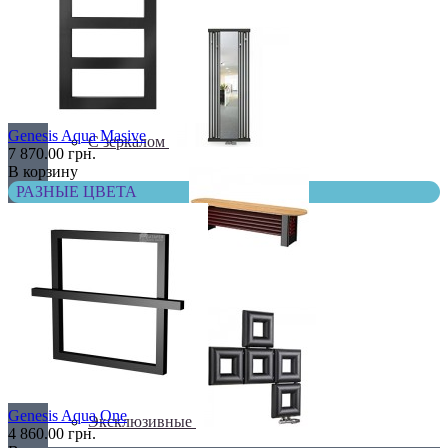
С деревом
Genesis Aqua Masive
С зеркалом
7 870.00 грн.
В корзину
РАЗНЫЕ ЦВЕТА
Теплая скамья
Genesis Aqua One
Эксклюзивные
4 860.00 грн.