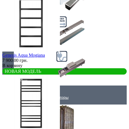
Самые мощные
Узкие (200 мм)
Genesis Aqua Mogiana
7 900.00 грн.
В корзину
НОВАЯ МОДЕЛЬ
Электрические
Дизайнерские радиаторы