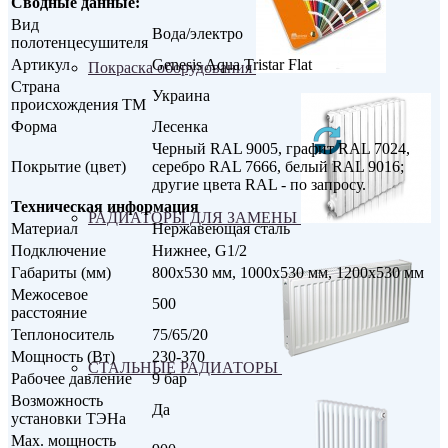
Сводные данные:
Вид
Вода/электро
полотенцесушителя
Артикул
Genesis Aqua Tristar Flat
Покраска оборудования
Страна
Украина
происхождения ТМ
Форма
Лесенка
Черный RAL 9005, графит RAL 7024,
Покрытие (цвет)
серебро RAL 7666, белый RAL 9016;
другие цвета RAL - по запросу.
Техническая информация
РАДИАТОРЫ ДЛЯ ЗАМЕНЫ
Материал
Нержавеющая сталь
Подключение
Нижнее, G1/2
Габариты (мм)
800х530 мм, 1000х530 мм, 1200х530 мм
Межосевое
500
расстояние
Теплоноситель
75/65/20
Мощность (Вт)
230-370
СТАЛЬНЫЕ РАДИАТОРЫ
Рабочее давление
9 бар
Возможность
Да
установки ТЭНа
Max. мощность