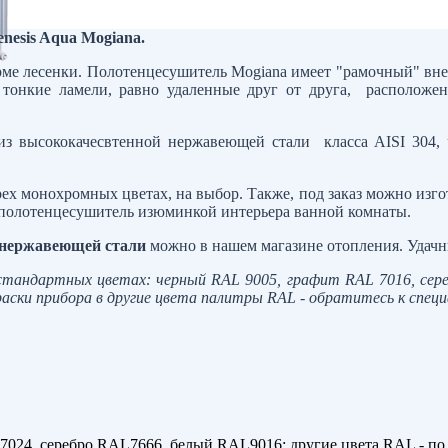
nesis Aqua Mogiana.
рме лесенки. Полотенцесушитель Mogiana имеет "рамочный" вне
тонкие ламели, равно удаленные друг от друга, расположен
из высококачесвтенной нержавеющей стали класса AISI 304,
рех монохромных цветах, на выбор. Также, под заказ можно изг
ь полотенцесушитель изюминкой интерьера ванной комнаты.
з нержавеющей стали
можно в нашем магазине отопления. Удачн
 стандартных цветах: черный RAL 9005, графит RAL 70
16
, се
раски прибора в другие цвета палитры RAL - обратитесь к спец
024, серебро RAL7666, белый RAL9016; другие цвета RAL - по 