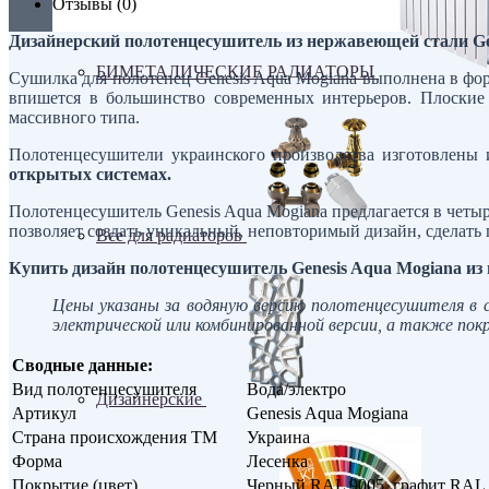
Отзывы (0)
Дизайнерский полотенцесушитель из нержавеющей стали Ge
БИМЕТАЛИЧЕСКИЕ РАДИАТОРЫ
Сушилка для полотенец Genesis Aqua Mogiana выполнена в фо
впишется в большинство современных интерьеров. Плоские 
массивного типа.
Полотенцесушители украинского производства изготовлены 
открытых системах.
Полотенцесушитель Genesis Aqua Mogiana предлагается в четы
позволяет создать уникальный, неповторимый дизайн, сделат
Все для радиаторов
Купить дизайн полотенцесушитель Genesis Aqua Mogiana и
Цены указаны за водяную версию полотенцесушителя в
электрической или комбинированной версии, а также пок
Сводные данные:
Вид полотенцесушителя
Вода/электро
Дизайнерские
Артикул
Genesis Aqua Mogiana
Страна происхождения ТМ
Украина
Форма
Лесенка
Покрытие (цвет)
Черный RAL 9005, графит RAL 7