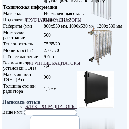
другие цвета RAL - по запросу.
Техническая информация
Материал
Нержавеющая сталь
Подключение
Нижнее, G1/2
ТРУБЧАТЫЕ РАДИАТОРЫ
Габариты (мм)
800х530 мм, 1000х530 мм, 1200х530 мм
Межосевое
500
расстояние
Теплоноситель
75/65/20
Мощность (Вт)
230-370
Рабочее давление
9 бар
Возможность
ЧУГУННЫЕ РАДИАТОРЫ
Да
установки ТЭНа
Max. мощность
900
ТЭНа (Вт)
Толщина стенки
1,5 мм
радиатора
Написать отзыв
ЭЛЕКТРО РАДИАТОРЫ
Ваше имя: