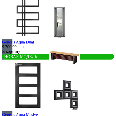
С деревом
С зеркалом
Genesis Aqua Dual
9 700.00 грн.
В корзину
НОВАЯ МОДЕЛЬ
Теплая скамья
Эксклюзивные
Genesis Aqua Masive