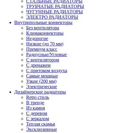
СТАЛЬНЫЕ РАДИАТОРЫ
ТРУБЧАТЫЕ РАДИАТОРЫ
ЧУГУННЫЕ РАДИАТОРЫ
ЭЛЕКТРО РАДИАТОРЫ
Внутрипольные конвекторы
Без вентилятора
Климаконвекторы
Недорогие
Низкие (до 70 мм)
Премиум класс
Радиусные/Угловые
С вентилятором
С дренажем
С притоком воздуха
Самые мощные
Узкие (200 мм)
Электрические
Дизайнерские радиаторы
Retro стиль
В тренде
Из камня
С деревом
С зеркалом
Теплая скамья
Эксклюзивные