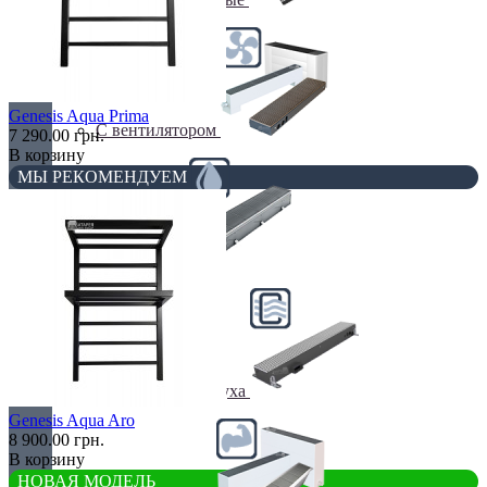
Genesis Aqua Prima
С вентилятором
7 290.00 грн.
В корзину
МЫ РЕКОМЕНДУЕМ
С дренажем
С притоком воздуха
Genesis Aqua Aro
8 900.00 грн.
В корзину
НОВАЯ МОДЕЛЬ