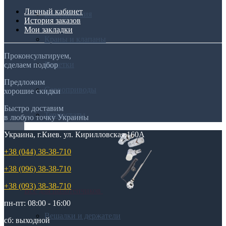
Личный кабинет
Блок питания
История заказов
Мои закладки
Краны и клапаны
Проконсультируем,
Решетки
сделаем подбор
Предложим
Сервоприводы
хорошие скидки
Быстро доставим
Термостаты
в любую точку Украины
Украина, г.Киев. ул. Кирилловская,160А
+38 (044) 38-38-710
+38 (096) 38-38-710
+38 (093) 38-38-710
Все для полотенчиков
пн-пт: 08:00 - 16:00
Вешалки и держатели
сб: выходной