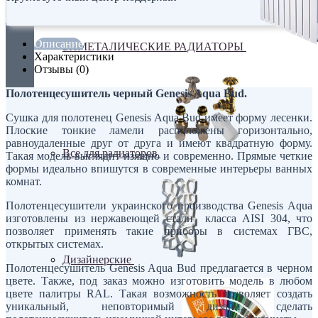
Описание
БИМЕТАЛИЧЕСКИЕ РАДИАТОРЫ
Характеристики
Отзывы (0)
Полотенцесушитель черный Genesis Aqua Bud.
Сушка для полотенец Genesis Aqua Bud имеет форму лесенки.
Плоские тонкие ламели расположены горизонтально,
равноудаленные друг от друга и имеют квадратную форму.
Все для радиаторов
Такая модель выглядит изящно и современно. Прямые четкие
формы идеально впишутся в современные интерьеры ванных
комнат.
Полотенцесушители украинского производства Genesis Aqua
изготовлены из нержавеющей стали класса AISI 304, что
позволяет применять такие приборы в системах ГВС,
открытых системах.
Дизайнерские
Полотенцесушитель Genesis Aqua Bud предлагается в черном
цвете. Также, под заказ можно изготовить модель в любом
цвете палитры RAL. Такая возможность позволяет создать
уникальный, неповторимый дизайн, сделать