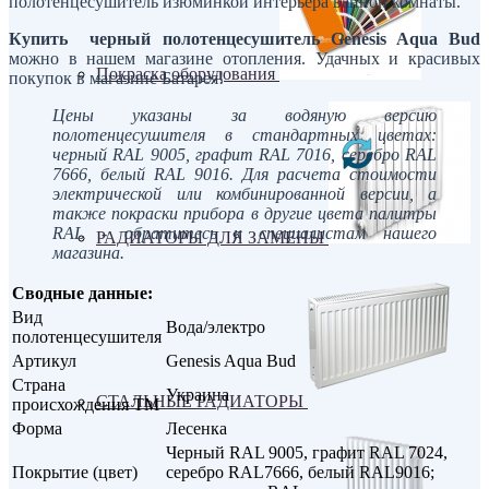
полотенцесушитель изюминкой интерьера ванной комнаты.
Купить черный полотенцесушитель Genesis Aqua Bud
можно в нашем магазине отопления. Удачных и красивых
Покраска оборудования
покупок в магазине Батарея!
Цены указаны за водяную версию
полотенцесушителя в стандартных цветах:
черный RAL 9005, графит RAL 70
16
, серебро RAL
7666, белый RAL 9016. Для расчета стоимости
электрической или комбинированной версии, а
также покраски прибора в другие цвета палитры
RAL - обратитесь к специалистам нашего
РАДИАТОРЫ ДЛЯ ЗАМЕНЫ
магазина.
Сводные данные:
Вид
Вода/электро
полотенцесушителя
Артикул
Genesis Aqua Bud
Страна
Украина
СТАЛЬНЫЕ РАДИАТОРЫ
происхождения ТМ
Форма
Лесенка
Черный RAL 9005, графит RAL 7024,
Покрытие (цвет)
серебро RAL7666, белый RAL9016;