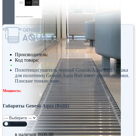
Производитель:
GENESIS AQUA
Код товара:
#028 Bud
Полотенцесушитель черный Genesis Aqua Bud. Сушка
для полотенец Genesis Aqua Bud имеет форму лесенки.
Плоские тонкие ламе..
Мощность:
Габариты Genesis Aqua (ВхШ)
Нижнее
в наличии
8600.00