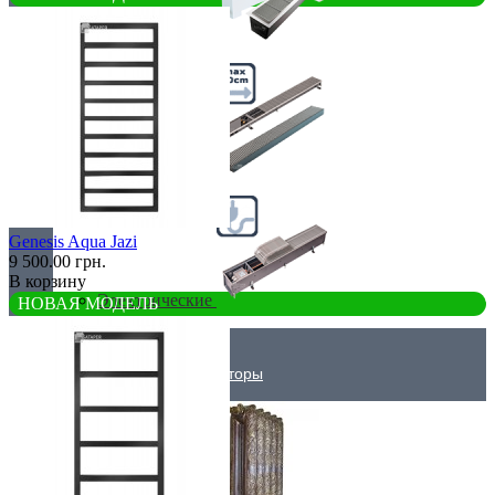
Самые мощные
Узкие (200 мм)
Genesis Aqua Jazi
9 500.00 грн.
В корзину
Электрические
НОВАЯ МОДЕЛЬ
Дизайнерские радиаторы