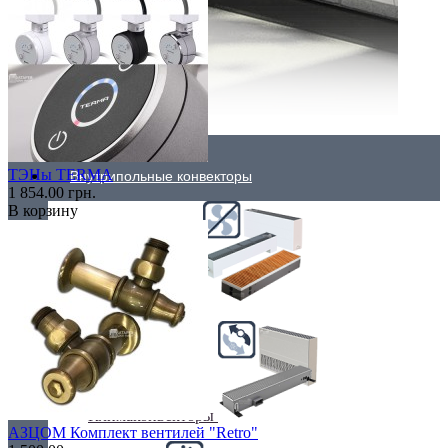
ТЭНы TERMA
Внутрипольные конвекторы
1 854.00 грн.
В корзину
Без вентилятора
Климаконвекторы
АЗЦОМ Комплект вентилей "Retro"