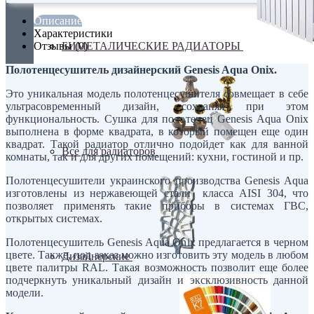
Описание
Характеристики
БИМЕТАЛИЧЕСКИЕ РАДИАТОРЫ
Отзывы (0)
Полотенцесушитель дизайнерский Genesis Aqua Onix.
Это уникальная модель полотенцесушителя совмещает в себе
ультрасовременный дизайн, сохраняя при этом
функциональность. Сушка для полотенец Genesis Aqua Onix
выполнена в форме квадрата, в который помещен еще один
квадрат. Такой радиатор отлично подойдет как для ванной
Все для радиаторов
комнаты, так и для других помещений: кухни, гостиной и пр.
Полотенцесушители украинского производства Genesis Aqua
изготовлены из нержавеющей стали класса AISI 304, что
позволяет применять такие приборы в системах ГВС,
открытых системах.
Полотенцесушитель Genesis Aqua Onix предлагается в черном
цвете. Также, под заказ можно изготовить эту модель в любом
Дизайнерские
цвете палитры RAL. Такая возможность позволит еще более
подчеркнуть уникальный дизайн и эксклюзивность данной
модели.