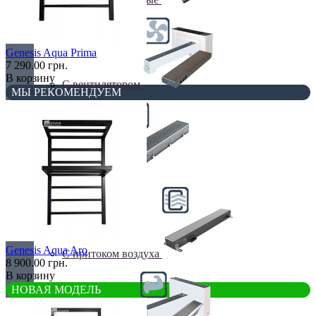
Genesis Aqua Prima
7 290.00 грн.
В корзину
С вентилятором
МЫ РЕКОМЕНДУЕМ
С дренажем
Genesis Aqua Aro
С притоком воздуха
8 900.00 грн.
В корзину
НОВАЯ МОДЕЛЬ