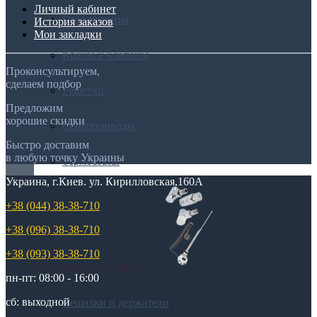
Личный кабинет
Блок питания
История заказов
Мои закладки
Краны и клапаны
Проконсультируем,
сделаем подбор
Решетки
Предложим
хорошие скидки
Сервоприводы
Быстро доставим
в любую точку Украины
Термостаты
Украина, г.Киев. ул. Кирилловская,160А
+38 (044) 38-38-710
+38 (096) 38-38-710
+38 (093) 38-38-710
Все для полотенчиков
пн-пт: 08:00 - 16:00
сб: выходной
Вешалки и держатели