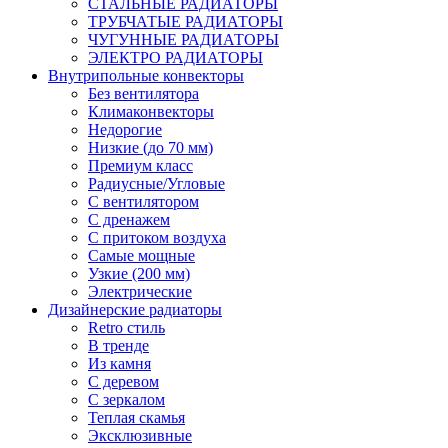
СТАЛЬНЫЕ РАДИАТОРЫ
ТРУБЧАТЫЕ РАДИАТОРЫ
ЧУГУННЫЕ РАДИАТОРЫ
ЭЛЕКТРО РАДИАТОРЫ
Внутрипольные конвекторы
Без вентилятора
Климаконвекторы
Недорогие
Низкие (до 70 мм)
Премиум класс
Радиусные/Угловые
С вентилятором
С дренажем
С притоком воздуха
Самые мощные
Узкие (200 мм)
Электрические
Дизайнерские радиаторы
Retro стиль
В тренде
Из камня
С деревом
С зеркалом
Теплая скамья
Эксклюзивные