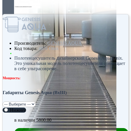
Производитель:
GENESIS AQUA
Код товара:
#031 Onix
Полотенцесушитель дизайнерский Genesis Aqua Onix.
Это уникальная модель полотенцесушителя совмещает
в себе ультрасовреме..
Мощность:
Габариты Genesis Aqua (ВхШ)
Нижнее
в наличии
5800.00