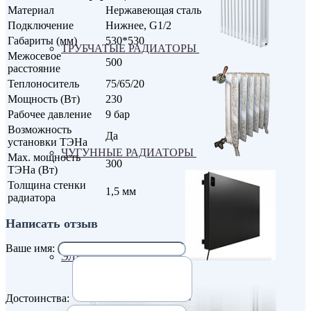
Материал
Нержавеющая сталь
Подключение
Нижнее, G1/2
Габариты (мм)
530*530
ТРУБЧАТЫЕ РАДИАТОРЫ
Межосевое
500
расстояние
Теплоноситель
75/65/20
Мощность (Вт)
230
Рабочее давление
9 бар
Возможность
Да
установки ТЭНа
ЧУГУННЫЕ РАДИАТОРЫ
Max. мощность
300
ТЭНа (Вт)
Толщина стенки
1,5 мм
радиатора
Написать отзыв
Ваше имя:
ЭЛЕКТРО РАДИАТОРЫ
Достоинства: