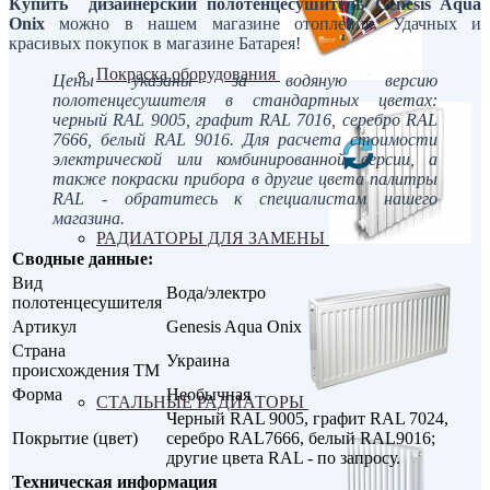
Купить дизайнерский полотенцесушитель Genesis Aqua
Onix
можно в нашем магазине отопления. Удачных и
красивых покупок в магазине Батарея!
Покраска оборудования
Цены указаны за водяную версию
полотенцесушителя в стандартных цветах:
черный RAL 9005, графит RAL 70
16
, серебро RAL
7666, белый RAL 9016. Для расчета стоимости
электрической или комбинированной версии, а
также покраски прибора в другие цвета палитры
RAL - обратитесь к специалистам нашего
магазина.
РАДИАТОРЫ ДЛЯ ЗАМЕНЫ
Сводные данные:
Вид
Вода/электро
полотенцесушителя
Артикул
Genesis Aqua Onix
Страна
Украина
происхождения ТМ
Форма
Необычная
СТАЛЬНЫЕ РАДИАТОРЫ
Черный RAL 9005, графит RAL 7024,
Покрытие (цвет)
серебро RAL7666, белый RAL9016;
другие цвета RAL - по запросу.
Техническая информация