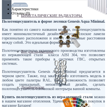
Описание
Характеристики
Отзывы (0)
БИМЕТАЛИЧЕСКИЕ РАДИАТОРЫ
Полотенцесушитель в форме лесенки Genesis Aqua Minimal.
Как понятно из самого названия модели, полотенцесушитель
имеет минималистичный дизайн корпуса. Плоские ламели
горизонально расположени и имеют одинаковые расстояния
между собой. Это идеальная форма лесенки.
Полотенцесушительи украинского производства изготовлены
Все для радиаторов
из нержавеющей стали класса AISI 304, что позволяет
применять такие приборы в системах ГВС, открытых
системах.
Полотенцесушитель Genesis Aqua Minimal предлагается в
черном цвете. Также, под заказ можно изготовить модель в
любом цвете палитры RAL. Такая возможность позволяет
создать уникальный, неповторимый дизайн, сделать
Дизайнерские
полотенцесушитель изюминкой интерьера ванной комнаты.
Купить полотенцесушитель из нержавеющей стали
можно
в нашем магазине отопления. Удачных и красивых покупок в
магазине Батарея!