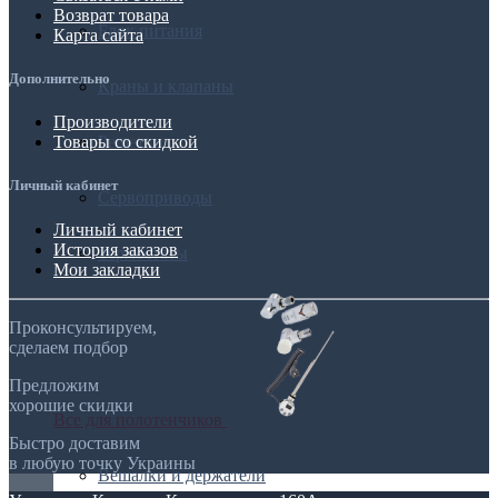
Возврат товара
Блок питания
Карта сайта
Дополнительно
Краны и клапаны
Производители
Решетки
Товары со скидкой
Личный кабинет
Сервоприводы
Личный кабинет
История заказов
Термостаты
Мои закладки
Проконсультируем,
сделаем подбор
Предложим
хорошие скидки
Все для полотенчиков
Быстро доставим
в любую точку Украины
Вешалки и держатели