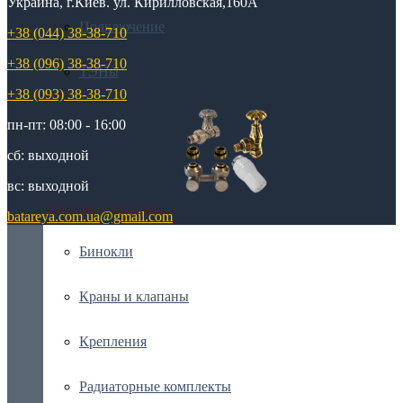
Украина, г.Киев. ул. Кирилловская,160А
Подключение
+38 (044) 38-38-710
+38 (096) 38-38-710
ТЭНы
+38 (093) 38-38-710
пн-пт: 08:00 - 16:00
сб: выходной
вс: выходной
Все для радиаторов
batareya.com.ua@gmail.com
Бинокли
Краны и клапаны
Крепления
Радиаторные комплекты