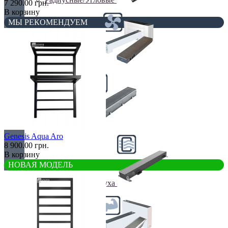
7 290.00 грн.
В корзину
МЫ РЕКОМЕНДУЕМ
С вентилятором
С дренажем
Genesis Aqua Aro
8 900.00 грн.
В корзину
НОВАЯ МОДЕЛЬ
С притоком воздуха