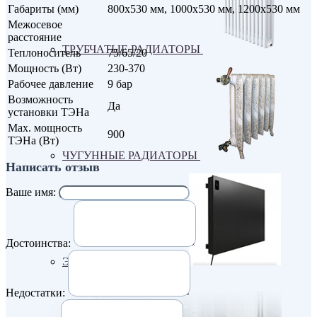
Габариты (мм)
800х530 мм, 1000х530 мм, 1200х530 мм
Межосевое
расстояние
ТРУБЧАТЫЕ РАДИАТОРЫ
Теплоноситель
75/65/20
Мощность (Вт)
230-370
Рабочее давление
9 бар
Возможность
Да
установки ТЭНа
Max. мощность
900
ТЭНа (Вт)
ЧУГУННЫЕ РАДИАТОРЫ
Написать отзыв
Ваше имя:
Достоинства:
ЭЛЕКТРО РАДИАТОРЫ
Недостатки: