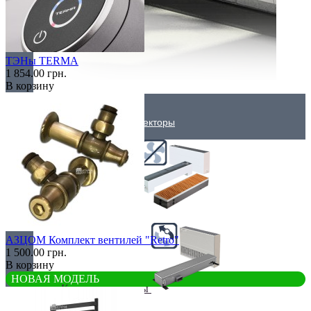
ТЭНы TERMA
1 854.00 грн.
В корзину
Внутрипольные конвекторы
Без вентилятора
АЗЦОМ Комплект вентилей "Retro"
1 500.00 грн.
В корзину
НОВАЯ МОДЕЛЬ
Климаконвекторы