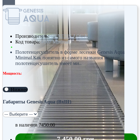
Производитель:
GENESIS AQUA
Код товара:
#007 Minimal
Полотенцесушитель в форме лесенки Genesis Aqua
Minimal.Как понятно из самого названия модели,
полотенцесушитель имеет ми..
Мощность:
Нижнее
Габариты Genesis Aqua (ВхШ)
в наличии
7450.00
7 450.00 грн.