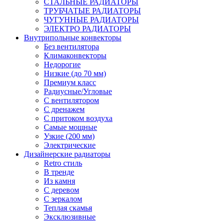
СТАЛЬНЫЕ РАДИАТОРЫ
ТРУБЧАТЫЕ РАДИАТОРЫ
ЧУГУННЫЕ РАДИАТОРЫ
ЭЛЕКТРО РАДИАТОРЫ
Внутрипольные конвекторы
Без вентилятора
Климаконвекторы
Недорогие
Низкие (до 70 мм)
Премиум класс
Радиусные/Угловые
С вентилятором
С дренажем
С притоком воздуха
Самые мощные
Узкие (200 мм)
Электрические
Дизайнерские радиаторы
Retro стиль
В тренде
Из камня
С деревом
С зеркалом
Теплая скамья
Эксклюзивные