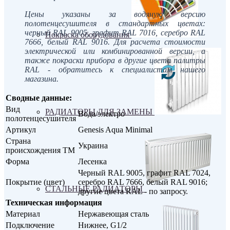
Цены указаны за водяную версию
полотенцесушителя в стандартных цветах:
черный RAL 9005, графит RAL 70
16
, серебро RAL
Покраска оборудования
7666, белый RAL 9016. Для расчета стоимости
электрической или комбинированной версии, а
также покраски прибора в другие цвета палитры
RAL - обратитесь к специалистам нашего
магазина.
Сводные данные:
Вид
РАДИАТОРЫ ДЛЯ ЗАМЕНЫ
Вода/электро
полотенцесушителя
Артикул
Genesis Aqua Minimal
Страна
Украина
происхождения ТМ
Форма
Лесенка
Черный RAL 9005, графит RAL 7024,
Покрытие (цвет)
серебро RAL 7666, белый RAL 9016;
СТАЛЬНЫЕ РАДИАТОРЫ
другие цвета RAL - по запросу.
Техническая информация
Материал
Нержавеющая сталь
Подключение
Нижнее, G1/2