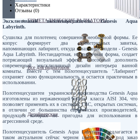
Характеристики
Отзывы (0)
БИМЕТАЛИЧЕСКИЕ РАДИАТОРЫ
Эксклюзивный полотенцесушитель Genesis Aqua
Labyrinth.
Сушилка для полотенец совершенно необычной формы. Ее
копрус формирует два симметричных завитка,
напоминающих лабиринт, откуда и название модели - Genesis
Aqua Labyrinth. Нестандартная, непривычная форма, создает
потрясающий визуальный эффект, способный дополнить
современный эексклюзивный дизайн интерьера ванной
Все для радиаторов
комнаты. Вместе с тем полотенцесушитель "Лабиринт"
сохраняет свою функциональность и остается практичным в
использовании.
Полотенцесушитеи украинского производства Genesis Aqua
изготовлены из нержавеющей стали класса AISI 304, что
позволяет применять их в системах ГВС, открытых системах,
в отличии от большинства европейских производителей,
Дизайнерские
продукция которых не пригодна для использования в
агрессивной среде.
Полотенцесушитель Genesis Aqua Labyrinth предлагается в
таком актуальном сейчас черном цвете. Также, под заказ