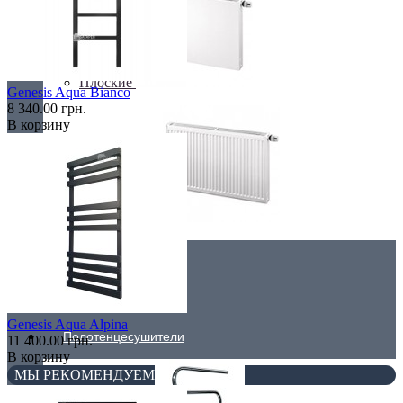
Плоские
Genesis Aqua Bianco
8 340.00 грн.
В корзину
Профильные
Чугунные радиаторы
Genesis Aqua Alpina
Полотенцесушители
11 400.00 грн.
В корзину
МЫ РЕКОМЕНДУЕМ