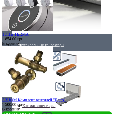
ТЭНы TERMA
1 854.00 грн.
В корзину
Внутрипольные конвекторы
Без вентилятора
АЗЦОМ Комплект вентилей "Retro"
1 500.00 грн.
Климаконвекторы
В корзину