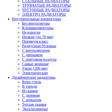
СТАЛЬНЫЕ РАДИАТОРЫ
ТРУБЧАТЫЕ РАДИАТОРЫ
ЧУГУННЫЕ РАДИАТОРЫ
ЭЛЕКТРО РАДИАТОРЫ
Внутрипольные конвекторы
Без вентилятора
Климаконвекторы
Недорогие
Низкие (до 70 мм)
Премиум класс
Радиусные/Угловые
С вентилятором
С дренажем
С притоком воздуха
Самые мощные
Узкие (200 мм)
Электрические
Дизайнерские радиаторы
Retro стиль
В тренде
Из камня
С деревом
С зеркалом
Теплая скамья
Эксклюзивные