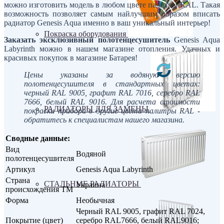
можно изготовить модель в любом цвете палитры RAL. Такая
возможность позволяет самым найлучшим образом вписать
радиатор Genesis Aqua именно в ваш уникальный интерьер!
Покраска оборудования
Заказать эксклюзивный полотенцесушитель
Genesis Aqua
Labyrinth
можно в нашем магазине отопления. Удачных и
красивых покупок в магазине Батарея!
Цены указаны за водяную версию
полотенцесушителя в стандартных цветах:
черный RAL 9005, графит RAL 70
16
, серебро RAL
7666, белый RAL 9016. Для расчета стоимости
РАДИАТОРЫ ДЛЯ ЗАМЕНЫ
покраски прибора в другие цвета палитры RAL -
обратитесь к специалистам нашего магазина.
Сводные данные:
Вид
Водяной
полотенцесушителя
Артикул
Genesis Aqua Labyrinth
Страна
СТАЛЬНЫЕ РАДИАТОРЫ
Украина
происхождения ТМ
Форма
Необычная
Черный RAL 9005, графит RAL 7024,
Покрытие (цвет)
серебро RAL7666, белый RAL9016;