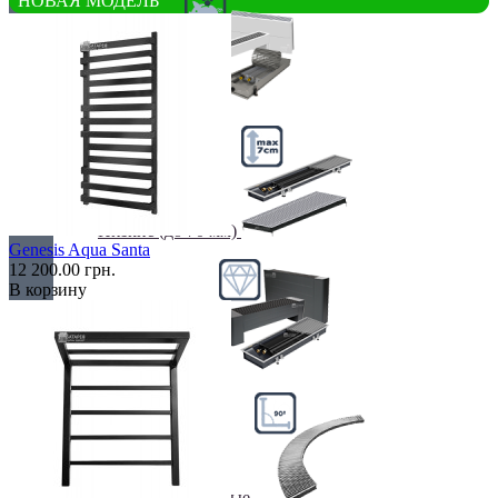
НОВАЯ МОДЕЛЬ
Недорогие
Низкие (до 70 мм)
Genesis Aqua Santa
12 200.00 грн.
В корзину
Премиум класс
Радиусные/Угловые