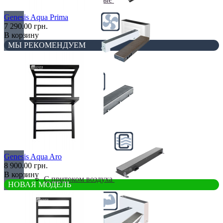
Genesis Aqua Prima
7 290.00 грн.
В корзину
МЫ РЕКОМЕНДУЕМ
С вентилятором
С дренажем
Genesis Aqua Aro
8 900.00 грн.
В корзину
С притоком воздуха
НОВАЯ МОДЕЛЬ