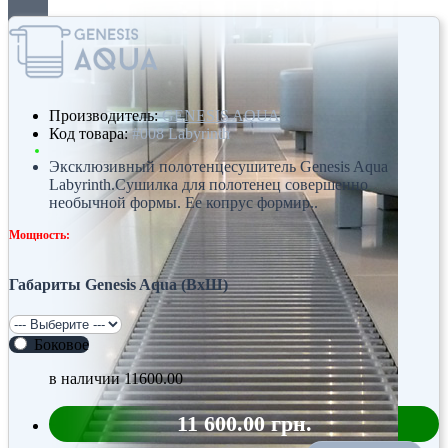
Производитель:
GENESIS AQUA
Код товара:
#008 Labyrinth
Эксклюзивный полотенцесушитель Genesis Aqua
Labyrinth.Сушилка для полотенец совершенно
необычной формы. Ее копрус формир..
Мощность:
Габариты Genesis Aqua (ВхШ)
Боковое
в наличии
11600.00
11 600.00 грн.