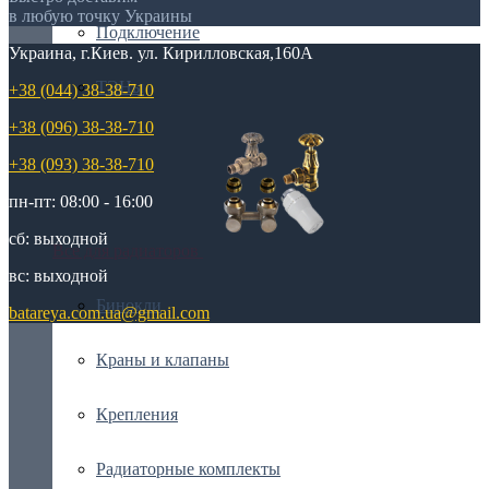
в любую точку Украины
Подключение
Украина, г.Киев. ул. Кирилловская,160А
ТЭНы
+38 (044) 38-38-710
+38 (096) 38-38-710
+38 (093) 38-38-710
пн-пт: 08:00 - 16:00
сб: выходной
Все для радиаторов
вс: выходной
Бинокли
batareya.com.ua@gmail.com
Краны и клапаны
Крепления
Радиаторные комплекты