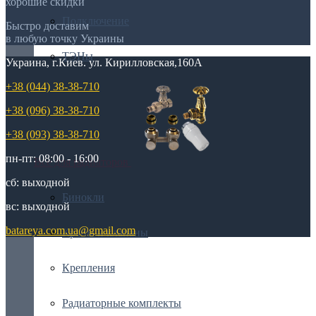
хорошие скидки
Подключение
Быстро доставим
в любую точку Украины
ТЭНы
Украина, г.Киев. ул. Кирилловская,160А
+38 (044) 38-38-710
+38 (096) 38-38-710
+38 (093) 38-38-710
пн-пт: 08:00 - 16:00
Все для радиаторов
сб: выходной
Бинокли
вс: выходной
batareya.com.ua@gmail.com
Краны и клапаны
Крепления
Радиаторные комплекты