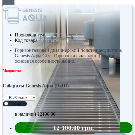
Производитель:
GENESIS AQUA
Код товара:
#051 Giza
Горизонтальный дизайнерский полотенцесушитель
Genesis Aqua Giza. Горизонтальная конструкция -
основная особенность данно..
Мощность:
Габариты Genesis Aqua (ВхШ)
Нижнее
в наличии
12100.00
12 100.00 грн.