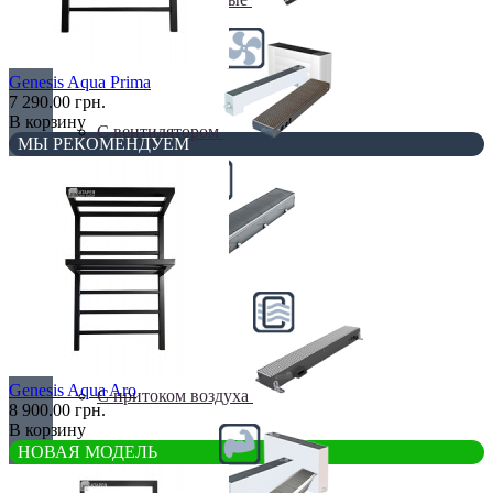
Genesis Aqua Prima
7 290.00 грн.
В корзину
С вентилятором
МЫ РЕКОМЕНДУЕМ
С дренажем
Genesis Aqua Aro
С притоком воздуха
8 900.00 грн.
В корзину
НОВАЯ МОДЕЛЬ