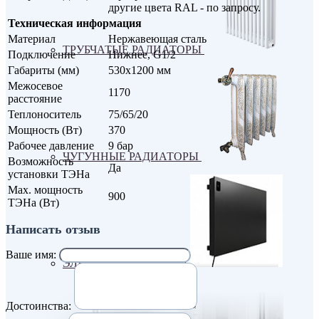
другие цвета RAL - по запросу.
Техническая информация
Материал
Нержавеющая сталь
ТРУБЧАТЫЕ РАДИАТОРЫ
Подключение
Нижнее, G1/2
Габариты (мм)
530х1200 мм
Межосевое
1170
расстояние
Теплоноситель
75/65/20
Мощность (Вт)
370
Рабочее давление
9 бар
ЧУГУННЫЕ РАДИАТОРЫ
Возможность
Да
установки ТЭНа
Max. мощность
900
ТЭНа (Вт)
Написать отзыв
Ваше имя:
ЭЛЕКТРО РАДИАТОРЫ
Достоинства: