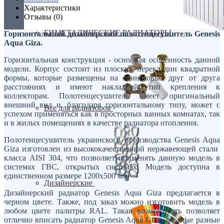
Характеристики
Отзывы (0)
БИМЕТАЛИЧЕСКИЕ РАДИАТОРЫ
Горизонтальный дизайнерский полотенцесушитель Genesis
Aqua Giza.
Горизонтальная конструкция - основная особенность данной
модели. Корпус состоит из плоских перекладин квадратной
формы, которые размещены на одинаковых друг от друга
расстояниях и имеют накладной тип крепления к
коллекторам. Полотенцесушитель имеет оригинальный
внешний вид и, благодаря горизонтальному типу, может с
Все для радиаторов
успехом применяться как в просторных ванных комнатах, так
и в жилых помещениях в качестве радиатора отопления.
Полотенцесушитель украинского производства Genesis Aqua
Giza изготовлен из высококачественной нержавеющей стали
класса AISI 304, что позволяет применять данную модель в
системах ГВС, открытых системах. Модель доступна в
единственном размере 1200х500 мм.
Дизайнерские
Дизайнерский радиатор Genesis Aqua Giza предлагается в
черном цвете. Также, под заказ можно изготовить модель в
любом цвете палитры RAL. Такая возможность позволяет
отлично вписать радиатор Genesis Aqua Giza в самые разные