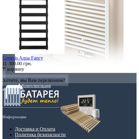
Genesis Aqua Fancy
11 300.00 грн.
В корзину
Хотите, мы Вам перезвоним?
Комплектация
Информация
Доставка и Оплата
Все для конвекторов
Политика безопасности