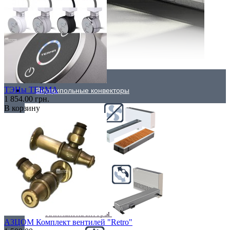
ТЭНы TERMA
Внутрипольные конвекторы
1 854.00 грн.
В корзину
Без вентилятора
Климаконвекторы
АЗЦОМ Комплект вентилей "Retro"