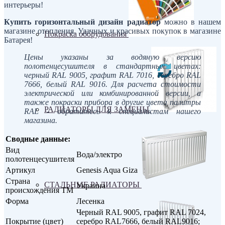
интерьеры!
Купить горизонтальный дизайн радиатор
можно в нашем
магазине отопления. Удачных и красивых покупок в магазине
Покраска оборудования
Батарея!
Цены указаны за водяную версию
полотенцесушителя в стандартных цветах:
черный RAL 9005, графит RAL 70
16
, серебро RAL
7666, белый RAL 9016. Для расчета стоимости
электрической или комбинированной версии, а
также покраски прибора в другие цвета палитры
РАДИАТОРЫ ДЛЯ ЗАМЕНЫ
RAL - обратитесь к специалистам нашего
магазина.
Сводные данные:
Вид
Вода/электро
полотенцесушителя
Артикул
Genesis Aqua Giza
Страна
СТАЛЬНЫЕ РАДИАТОРЫ
Украина
происхождения ТМ
Форма
Лесенка
Черный RAL 9005, графит RAL 7024,
Покрытие (цвет)
серебро RAL7666, белый RAL9016;