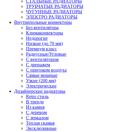
СТАЛЬНЫЕ РАДИАТОРЫ
ТРУБЧАТЫЕ РАДИАТОРЫ
ЧУГУННЫЕ РАДИАТОРЫ
ЭЛЕКТРО РАДИАТОРЫ
Внутрипольные конвекторы
Без вентилятора
Климаконвекторы
Недорогие
Низкие (до 70 мм)
Премиум класс
Радиусные/Угловые
С вентилятором
С дренажем
С притоком воздуха
Самые мощные
Узкие (200 мм)
Электрические
Дизайнерские радиаторы
Retro стиль
В тренде
Из камня
С деревом
С зеркалом
Теплая скамья
Эксклюзивные