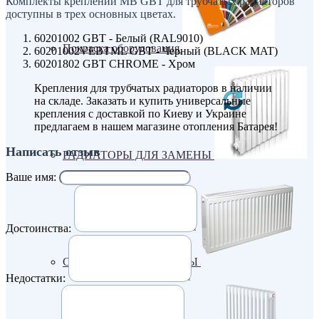
Комплекты креплений MB GBT для трубчатых радиаторов
доступны в трех основных цветах.
60201002 GBT - Белый (RAL9010)
Покраска оборудования
60201002VEBTML GBT - Черный (BLACK MAT)
60201802 GBT CHROME - Хром
Крепления для трубчатых радиаторов в наличии
на складе. Заказать и купить универсальные
крепления с доставкой по Киеву и Украине
предлагаем в нашем магазине отопления Батарея!
Написать отзыв
РАДИАТОРЫ ДЛЯ ЗАМЕНЫ
Ваше имя:
Достоинства:
СТАЛЬНЫЕ РАДИАТОРЫ
Недостатки: