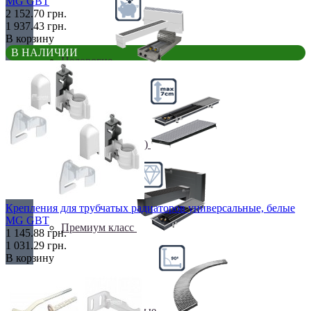
MG GBT
2 152.70 грн.
1 937.43 грн.
В корзину
В НАЛИЧИИ
Недорогие
Низкие (до 70 мм)
Крепления для трубчатых радиаторов универсальные, белые
MG GBT
Премиум класс
1 145.88 грн.
1 031.29 грн.
В корзину
Радиусные/Угловые