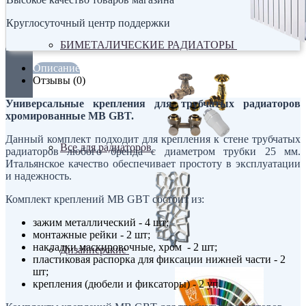
Круглосуточный центр поддержки
БИМЕТАЛИЧЕСКИЕ РАДИАТОРЫ
Описание
Отзывы (0)
Универсальные крепления для трубчатых радиаторов
хромированные MB GBT.
Данный комплект подходит для крепления к стене трубчатых
Все для радиаторов
радиаторов любого бренда с диаметром трубки 25 мм.
Итальянское качество обеспечивает простоту в эксплуатации
и надежность.
Комплект креплений MB GBT состоит из:
зажим металлический - 4 шт;
монтажные рейки - 2 шт;
накладки маскировочные, хром - 2 шт;
Дизайнерские
пластиковая распорка для фиксации нижней части - 2
шт;
крепления (дюбели и фиксаторы) - 2 уп.