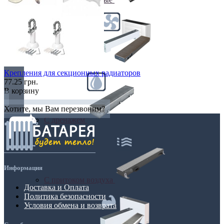
С вентилятором
Крепления для секционных радиаторов
77.25 грн.
В корзину
Хотите, мы Вам перезвоним?
С дренажем
Информация
С притоком воздуха
Доставка и Оплата
Политика безопасности
Условия обмена и возврата