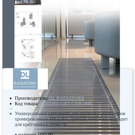
Производитель:
DL RADIATORS
Код товара:
60201802 GBT CHROME
Универсальные крепления для трубчатых радиаторов
хромированные MB GBT. Данный комплект подходит
для крепления к стене тр..
в наличии
1683.90