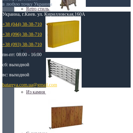
в любую точку Украины
Retro стиль
Украина, г.Киев. ул. Кирилловская,160А
+38 (044) 38-38-710
+38 (096) 38-38-710
+38 (093) 38-38-710
В тренде
пн-пт: 08:00 - 16:00
сб: выходной
вс: выходной
batareya.com.ua@gmail.com
Из камня