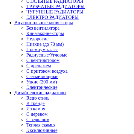
СТАЛЬНЫЕ РАДИАТОРЫ
ТРУБЧАТЫЕ РАДИАТОРЫ
ЧУГУННЫЕ РАДИАТОРЫ
ЭЛЕКТРО РАДИАТОРЫ
Внутрипольные конвекторы
Без вентилятора
Климаконвекторы
Недорогие
Низкие (до 70 мм)
Премиум класс
Радиусные/Угловые
С вентилятором
С дренажем
С притоком воздуха
Самые мощные
Узкие (200 мм)
Электрические
Дизайнерские радиаторы
Retro стиль
В тренде
Из камня
С деревом
С зеркалом
Теплая скамья
Эксклюзивные