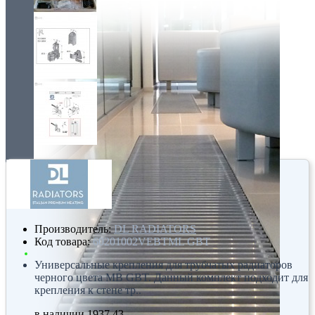
Производитель:
DL RADIATORS
Код товара:
60201002VEBTML GBT
Универсальные крепления для трубчатых радиаторов
черного цвета MB GBT. Данный комплект подходит для
крепления к стене тр..
в наличии
1937.43