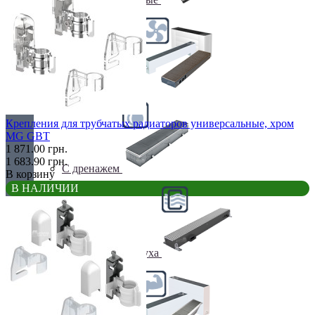
С вентилятором
Крепления для трубчатых радиаторов универсальные, хром
MG GBT
1 871.00 грн.
1 683.90 грн.
С дренажем
В корзину
В НАЛИЧИИ
С притоком воздуха