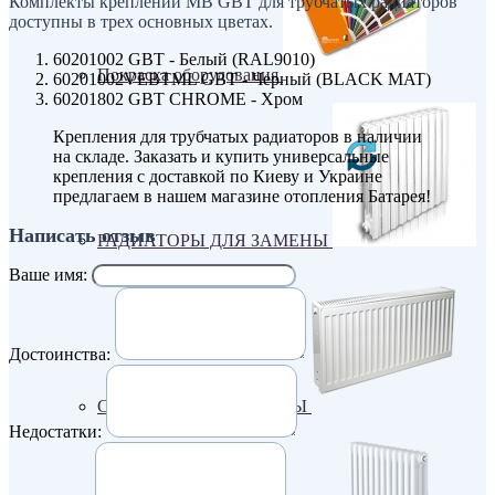
Комплекты креплений MB GBT для трубчатых радиаторов
доступны в трех основных цветах.
60201002 GBT - Белый (RAL9010)
Покраска оборудования
60201002VEBTML GBT - Черный (BLACK MAT)
60201802 GBT CHROME - Хром
Крепления для трубчатых радиаторов в наличии
на складе. Заказать и купить универсальные
крепления с доставкой по Киеву и Украине
предлагаем в нашем магазине отопления Батарея!
Написать отзыв
РАДИАТОРЫ ДЛЯ ЗАМЕНЫ
Ваше имя:
Достоинства:
СТАЛЬНЫЕ РАДИАТОРЫ
Недостатки: