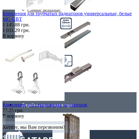
Самые мощные
Крепления для трубчатых радиаторов универсальные, белые
MG GBT
1 145.88 грн.
1 031.29 грн.
В корзину
Узкие (200 мм)
Электрические
Крепления для секционных радиаторов
Дизайнерские радиаторы
77.25 грн.
В корзину
Хотите, мы Вам перезвоним?