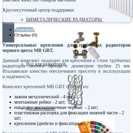
Круглосуточный центр поддержки
БИМЕТАЛИЧЕСКИЕ РАДИАТОРЫ
Описание
Отзывы (0)
Универсальные крепления для трубчатых радиаторов
черного цвета MB GBT.
Данный комплект подходит для крепления к стене трубчатых
Все для радиаторов
радиаторов любого бренда с диаметром трубки 25 мм.
Итальянское качество обеспечивает простоту в эксплуатации
и надежность.
Комплект креплений MB GBT состоит из:
зажим металлический - 4 шт;
монтажные рейки - 2 шт;
накладки маскировочные черные - 2 шт;
Дизайнерские
пластиковая распорка для фиксации нижней части - 2
шт;
крепления (дюбели и фиксаторы) - 2 уп.