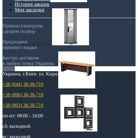
С деревом
История заказов
Мои закладки
Проконсультируем,
сделаем подбор
Предложим
С зеркалом
хорошие скидки
Быстро доставим
в любую точку Украины
Украина, г.Киев. ул. Кирилловская,160А
+38 (044) 38-38-710
Теплая скамья
+38 (096) 38-38-710
+38 (093) 38-38-710
пн-пт: 08:00 - 16:00
сб: выходной
Эксклюзивные
вс: выходной