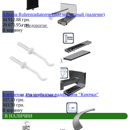
Arbonia Rohrenradiatoren 1800 мм черный (наличие)
34 912.88 грн.
29 675.95 грн.
Недорогие
В корзину
Низкие (до 70 мм)
Крепления для трубчатых радиаторов "Крючки"
Премиум класс
337.33 грн.
303.59 грн.
В корзину
В НАЛИЧИИ
Радиусные/Угловые