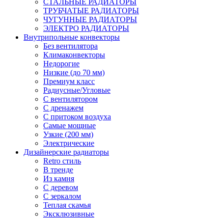
СТАЛЬНЫЕ РАДИАТОРЫ
ТРУБЧАТЫЕ РАДИАТОРЫ
ЧУГУННЫЕ РАДИАТОРЫ
ЭЛЕКТРО РАДИАТОРЫ
Внутрипольные конвекторы
Без вентилятора
Климаконвекторы
Недорогие
Низкие (до 70 мм)
Премиум класс
Радиусные/Угловые
С вентилятором
С дренажем
С притоком воздуха
Самые мощные
Узкие (200 мм)
Электрические
Дизайнерские радиаторы
Retro стиль
В тренде
Из камня
С деревом
С зеркалом
Теплая скамья
Эксклюзивные