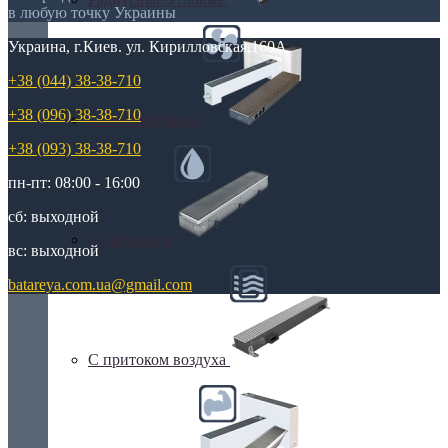
в любую точку Украины
Украина, г.Киев. ул. Кирилловская,160А
+38 (044) 38-38-710
+38 (096) 38-38-710
С вентилятором
+38 (093) 38-38-710
пн-пт: 08:00 - 16:00
сб: выходной
С дренажем
вс: выходной
batareya.com.ua@gmail.com
С притоком воздуха