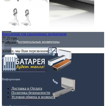
Крепления для секционных радиаторов
77.25 грн.
Внутрипольные конвекторы
В корзину
Хотите, мы Вам перезвоним?
Без вентилятора
Информация
Доставка и Оплата
Политика безопасности
Условия обмена и возврата
Климаконвекторы