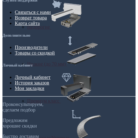
Служба поддержки
Связаться с нами
Возврат товара
Карта сайта
Недорогие
Дополнительно
Производители
Товары со скидкой
Низкие (до 70 мм)
Личный кабинет
Личный кабинет
История заказов
Мои закладки
Премиум класс
Проконсультируем,
сделаем подбор
Предложим
хорошие скидки
Быстро доставим
Радиусные/Угловые