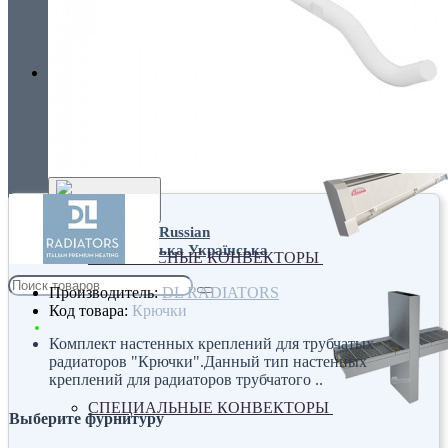
Украина, г.Киев. ул. Кирилловская,160А
грн.
Валюта
НАСТЕННЫЕ КОНВЕКТОРЫ
€ Euro
грн. Гривна
Язык
Russian
Українська
ПЛИНТУСНЫЕ КОНВЕКТОРЫ
Производитель:
DL RADIATORS
Код товара:
Крючки
Комплект настенных креплений для трубчатых
радиаторов "Крючки".Данный тип настенных
креплений для радиаторов трубчатого ..
СПЕЦИАЛЬНЫЕ КОНВЕКТОРЫ
Выберите фурнитуру