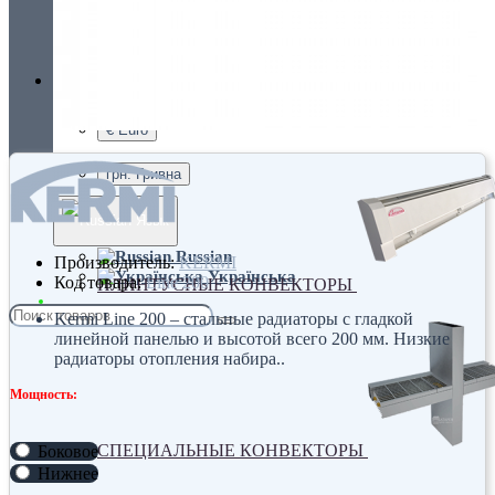
Украина, г.Киев. ул. Кирилловская,160А
грн.
Валюта
НАСТЕННЫЕ КОНВЕКТОРЫ
€ Euro
грн. Гривна
Язык
Russian
Производитель:
KERMI
Українська
Код товара:
Line 200
ПЛИНТУСНЫЕ КОНВЕКТОРЫ
Kermi Line 200 – стальные радиаторы с гладкой
линейной панелью и высотой всего 200 мм. Низкие
радиаторы отопления набира..
Мощность:
СПЕЦИАЛЬНЫЕ КОНВЕКТОРЫ
Боковое
Нижнее