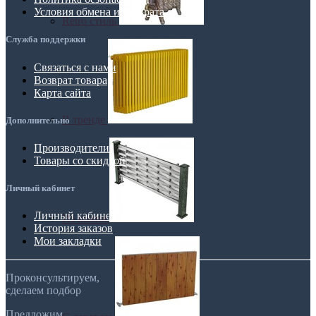
Условия обмена и возврата
Retro стиль
Служба поддержки
Связаться с нами
Возврат товара
Карта сайта
В тренде
Дополнительно
Производители
Товары со скидкой
Личный кабинет
Личный кабинет
Из камня
История заказов
Мои закладки
Проконсультируем,
сделаем подбор
Предложим