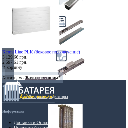
Самые мощные
Узкие (200 мм)
Kermi Line PLK (боковое подключение)
3 129.66 грн.
2 597.61 грн.
В корзину
Электрические
Хотите, мы Вам перезвоним?
Дизайнерские радиаторы
Информация
Доставка и Оплата
Политика безопасности