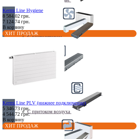
Kermi Line Hygiene
8 584.02 грн.
7 124.74 грн.
В корзину
ХИТ ПРОДАЖ
С вентилятором
С дренажем
Kermi Line PLV (нижнее подключение)
5 346.73 грн.
С притоком воздуха
4 544.72 грн.
В корзину
ХИТ ПРОДАЖ