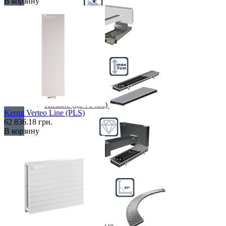
В корзину
Недорогие
Низкие (до 70 мм)
Kermi Verteo Line (PLS)
62 836.18 грн.
В корзину
Премиум класс
Радиусные/Угловые