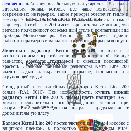
отопления
набирают все большую популярность, благодаря
витражным окнам, которые все чаще встречаются в
современных интерьерах. Такие приборы обеспечат тепло и
БИМЕТАЛИЧЕСКИЕ РАДИАТОРЫ
комфорт вашему помещению. Передняя панель низкого
радиатора Kermi Line 200 имеет горизонтальные линии, что
выгодно подчеркивает современный стиль и компактный вид
прибора. Модельный ряд Kermi Line 200 имеет широкий
выбор типоразмеров и вариантов цветного покрытия корпуса.
Линейный радиатор Kermi Line 200
выполнен с
использованием энергосберегающей технологии x2. Корпус
радиатора обработан грунтовкой и окрашен порошковой
Все для радиаторов
краской. Стальные панельные радиаторы Kermi Line 200
имеют гладкое лакокрасочное покрытие, безопасное для
окружающей среды.
Стандартный цвет линейных радиаторов Kermi Line 200
белый (RAL 9016). При необходимости,
купить низкий
радиатор Kermi Line 200 в любом цвете палитры RAL
,
можно предварительно оговорив данное условие при
Дизайнерские
оформлении заказа. Цветная покраска предусматривает
дополнительную плату.
Батареи Kermi Line 200
поставляются в картонной коробке с
защитной пленкой, в полностью смонтированном виде.