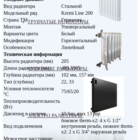
Вид радиатора
Стальной
Модельный ряд
Kermi Line 200
Страна ТМ
Германия
ТРУБЧАТЫЕ РАДИАТОРЫ
Монтаж
Универсальный
Варианты цвета
Белый
Модификация
Горизонтальный
Особенности
Линейный
Техническая информация
Высота радиатора (мм)
205
Длина радиатора (мм)
405-3005
ЧУГУННЫЕ РАДИАТОРЫ
Глубина радиатора (мм)
102 мм, 157 мм
Тип (глубина)
22, 33
Условия теплоносителя
75/65/20
°С
Теплопроизводительность
(Вт)
Давление в системе
10 бар, max 13 бар
ЭЛЕКТРО РАДИАТОРЫ
боковое therm-x2: 4 x G 1/2“
Вид подключения
внутренняя резьба, нижнее therm-
x2: 2 x G 3/4" наружная резьба
Межосевое расстояние