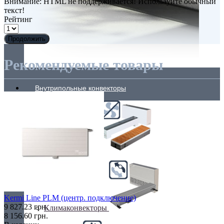
Внимание:
HTML не поддерживается! Используйте обычный
текст!
Рейтинг
Продолжить
Рекомендуемые товары
Внутрипольные конвекторы
Без вентилятора
Kermi Line PLM (центр. подключение)
9 827.23 грн.
Климаконвекторы
8 156.60 грн.