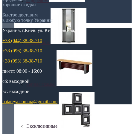
С деревом
хорошие скидки
Быстро доставим
в любую точку Украины
Украина, г.Киев. ул. Кирилловская,160А
+38 (044) 38-38-710
С зеркалом
+38 (096) 38-38-710
+38 (093) 38-38-710
пн-пт: 08:00 - 16:00
сб: выходной
Теплая скамья
вс: выходной
batareya.com.ua@gmail.com
Эксклюзивные