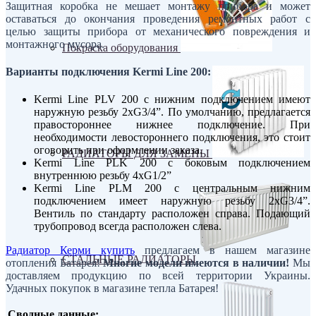
Защитная коробка не мешает монтажу прибора и может
оставаться до окончания проведения ремонтных работ с
целью защиты прибора от механического повреждения и
монтажного мусора.
Покраска оборудования
Варианты подключения Kermi Line 200:
Kermi Line PLV 200 с нижним подключением имеют
наружную резьбу 2хG3/4”. По умолчанию, предлагается
правостороннее нижнее подключение. При
необходимости левостороннего подключения, это стоит
оговорить при оформлении заказа.
РАДИАТОРЫ ДЛЯ ЗАМЕНЫ
Kermi Line PLK 200 с боковым подключением
внутреннюю резьбу 4хG1/2”
Kermi Line PLM 200 с центральным нижним
подключением имеет наружную резьбу 2хG3/4”.
Вентиль по стандарту расположен справа. Подающий
трубопровод всегда расположен слева.
Радиатор Керми купить
предлагаем в нашем магазине
СТАЛЬНЫЕ РАДИАТОРЫ
отопления Батарея!
Многие модели имеются в наличии!
Мы
доставляем продукцию по всей территории Украины.
Удачных покупок в магазине тепла Батарея!
Сводные данные: