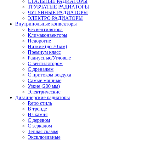
СТАЛЬНЫЕ РАДИАТОРЫ
ТРУБЧАТЫЕ РАДИАТОРЫ
ЧУГУННЫЕ РАДИАТОРЫ
ЭЛЕКТРО РАДИАТОРЫ
Внутрипольные конвекторы
Без вентилятора
Климаконвекторы
Недорогие
Низкие (до 70 мм)
Премиум класс
Радиусные/Угловые
С вентилятором
С дренажем
С притоком воздуха
Самые мощные
Узкие (200 мм)
Электрические
Дизайнерские радиаторы
Retro стиль
В тренде
Из камня
С деревом
С зеркалом
Теплая скамья
Эксклюзивные