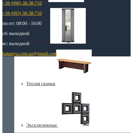
С деревом
+38 (096) 38-38-710
+38 (093) 38-38-710
пн-пт: 08:00 - 16:00
сб: выходной
С зеркалом
вс: выходной
batareya.com.ua@gmail.com
Теплая скамья
Эксклюзивные