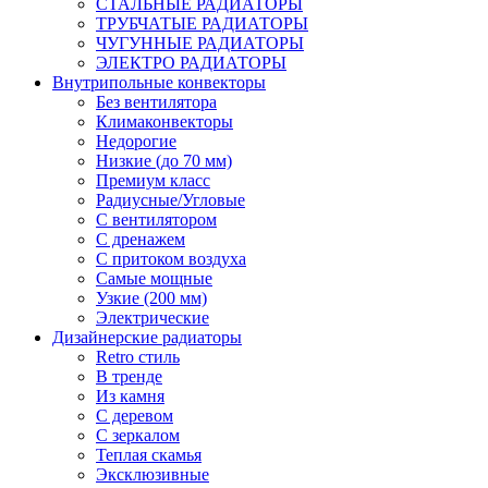
СТАЛЬНЫЕ РАДИАТОРЫ
ТРУБЧАТЫЕ РАДИАТОРЫ
ЧУГУННЫЕ РАДИАТОРЫ
ЭЛЕКТРО РАДИАТОРЫ
Внутрипольные конвекторы
Без вентилятора
Климаконвекторы
Недорогие
Низкие (до 70 мм)
Премиум класс
Радиусные/Угловые
С вентилятором
С дренажем
С притоком воздуха
Самые мощные
Узкие (200 мм)
Электрические
Дизайнерские радиаторы
Retro стиль
В тренде
Из камня
С деревом
С зеркалом
Теплая скамья
Эксклюзивные