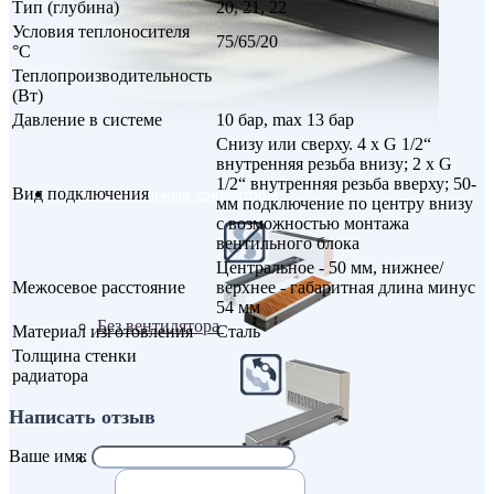
Тип (глубина)
20, 21, 22
Условия теплоносителя
75/65/20
°С
Теплопроизводительность
(Вт)
Давление в системе
10 бар, max 13 бар
Снизу или сверху. 4 x G 1/2“
внутренняя резьба внизу; 2 x G
1/2“ внутренняя резьба вверху; 50-
Вид подключения
Внутрипольные конвекторы
мм подключение по центру внизу
с возможностью монтажа
вентильного блока
Центральное - 50 мм, нижнее/
Межосевое расстояние
верхнее - габаритная длина минус
54 мм
Без вентилятора
Материал изготовления
Сталь
Толщина стенки
радиатора
Написать отзыв
Ваше имя:
Климаконвекторы