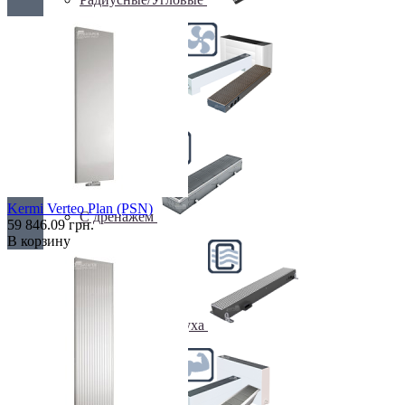
С вентилятором
Kermi Verteo Plan (PSN)
С дренажем
59 846.09 грн.
В корзину
С притоком воздуха