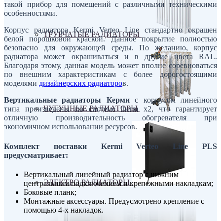
такой прибор для помещений с различными техническими
особенностями.
Корпус радиатора Kermi Verteo Line стандартно окрашен
ТРУБЧАТЫЕ РАДИАТОРЫ
белой порошковой краской. Данное покрытие полностью
безопасно для окружающей среды. По желанию, корпус
радиатора может окрашиваться и в другие цвета RAL.
Благодаря этому, данная модель может вполне соревноваться
по внешним характеристикам с более дорогостоящими
моделями
дизайнерских радиаторо
в.
Вертикальные радиаторы Керми
с корпусом линейного
ЧУГУННЫЕ РАДИАТОРЫ
типа произведены по системе therm x2, что гарантирует
отличную производительность обогревателя при
экономичном использовании ресурсов.
Комплект поставки Kermi Verteo Line PLS
предусматривает:
Вертикальный линейный радиатор с нижним
ЭЛЕКТРО РАДИАТОРЫ
центральным подключением и крепежными накладкам;
Боковые планк;
Монтажные аксессуары. Предусмотрено крепление с
помощью 4-х накладок.