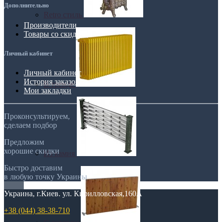
Дополнительно
Retro стиль
Производители
Товары со скидкой
Личный кабинет
Личный кабинет
История заказов
В тренде
Мои закладки
Проконсультируем,
сделаем подбор
Предложим
хорошие скидки
Из камня
Быстро доставим
в любую точку Украины
Украина, г.Киев. ул. Кирилловская,160А
+38 (044) 38-38-710