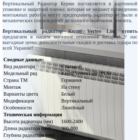
Вертикальный Радиатор Керми поставляется в картонной
упаковке и защитной пленке, которые не мешают проведению
монтажных работ и могут предохранять радиатор от пыли и
механических повреждений до полного окончания ремонта.
Вертикальный радиатор Kermi Verteo Line купить
предлагаем в нашем магазине отопления Батарея! У нас
выгодные цены, дополнительные скидки и доставка товара по
всей Украине!
Сводные данные:
Вид радиатора
Стальной
Модельный ряд
Kermi Verteo Line (PLS)
Страна ТМ
Германия
Монтаж
На стену
Варианты цвета
Белый
Модификация
Вертикальный
Особенности
Линейный
Техническая информация
Высота радиатора (мм)
1600-2400
Длина радиатора (мм)
300-800
Глубина радиатора (мм)
64-102