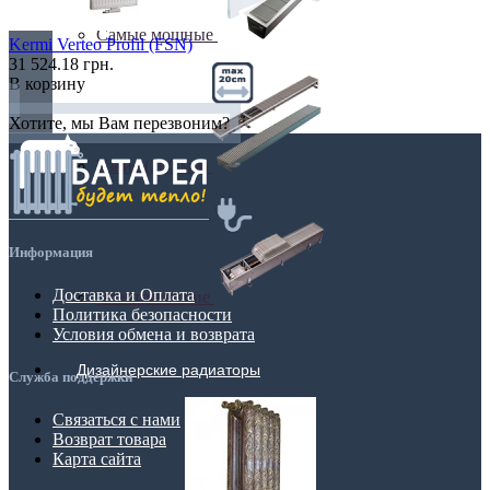
Самые мощные
Kermi Verteo Profil (FSN)
31 524.18 грн.
В корзину
Хотите, мы Вам перезвоним?
Узкие (200 мм)
Информация
Доставка и Оплата
Электрические
Политика безопасности
Условия обмена и возврата
Дизайнерские радиаторы
Служба поддержки
Связаться с нами
Возврат товара
Карта сайта