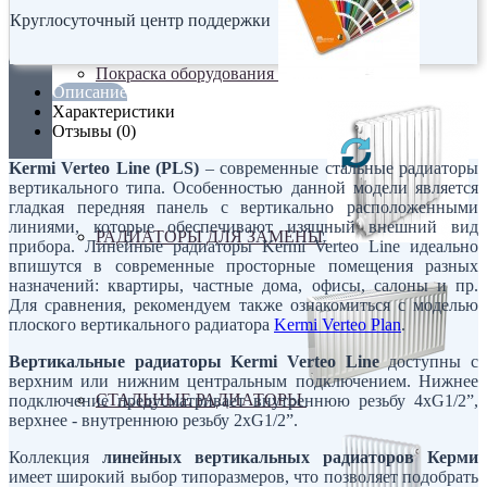
Круглосуточный центр поддержки
Покраска оборудования
Описание
Характеристики
Отзывы (0)
Kermi Verteo Line (PLS)
– современные стальные радиаторы
вертикального типа. Особенностью данной модели является
гладкая передняя панель с вертикально расположенными
линиями, которые обеспечивают изящный внешний вид
РАДИАТОРЫ ДЛЯ ЗАМЕНЫ
прибора. Линейные радиаторы Kermi Verteo Line идеально
впишутся в современные просторные помещения разных
назначений: квартиры, частные дома, офисы, салоны и пр.
Для сравнения, рекомендуем также ознакомиться с моделью
плоского вертикального радиатора
Kermi Verteo Plan
.
Вертикальные радиаторы Kermi Verteo Line
доступны с
верхним или нижним центральным подключением. Нижнее
СТАЛЬНЫЕ РАДИАТОРЫ
подключение предусматривает внутреннюю резьбу 4хG1/2”,
верхнее - внутреннюю резьбу 2хG1/2”.
Коллекция
линейных вертикальных радиаторов Керми
имеет широкий выбор типоразмеров, что позволяет подобрать