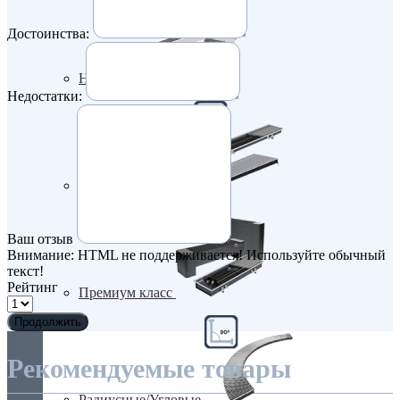
Достоинства:
Недорогие
Недостатки:
Низкие (до 70 мм)
Ваш отзыв
Внимание:
HTML не поддерживается! Используйте обычный
текст!
Рейтинг
Премиум класс
Продолжить
Рекомендуемые товары
Радиусные/Угловые