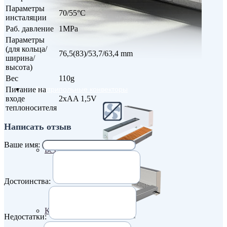
Параметры
70/55°C
инсталяции
Раб. давление
1MPa
Параметры
(для кольца/
76,5(83)/53,7/63,4 mm
ширина/
высота)
Вес
110g
Питание на
Внутрипольные конвекторы
входе
2xAA 1,5V
теплоносителя
Написать отзыв
Ваше имя:
Без вентилятора
Достоинства:
Климаконвекторы
Недостатки: