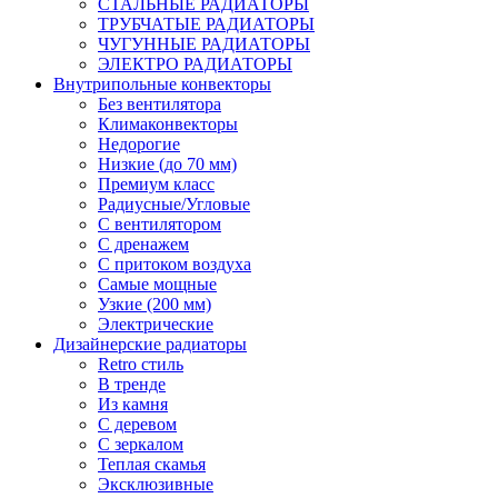
СТАЛЬНЫЕ РАДИАТОРЫ
ТРУБЧАТЫЕ РАДИАТОРЫ
ЧУГУННЫЕ РАДИАТОРЫ
ЭЛЕКТРО РАДИАТОРЫ
Внутрипольные конвекторы
Без вентилятора
Климаконвекторы
Недорогие
Низкие (до 70 мм)
Премиум класс
Радиусные/Угловые
С вентилятором
С дренажем
С притоком воздуха
Самые мощные
Узкие (200 мм)
Электрические
Дизайнерские радиаторы
Retro стиль
В тренде
Из камня
С деревом
С зеркалом
Теплая скамья
Эксклюзивные