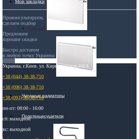
Мои закладки
Проконсультируем,
сделаем подбор
Плоские
Предложим
хорошие скидки
Быстро доставим
в любую точку Украины
Украина, г.Киев. ул. Кирилловская,160А
Профильные
+38 (044) 38-38-710
+38 (096) 38-38-710
Чугунные радиаторы
+38 (093) 38-38-710
пн-пт: 08:00 - 16:00
Полотенцесушители
сб: выходной
вс: выходной