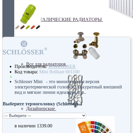
БИМЕТАЛИЧЕСКИЕ РАДИАТОРЫ
Все для радиаторов
Производитель:
SCHLOSSER
Код товара:
Mini Brilliant 601100
Schlosser Mini - это миниатюрная версия
электротермической головки. Аккуратный внешний
вид и мягкие линии идеально доп..
Выберите термоголовку (Schlosser)
Дизайнерские
в наличии
1339.00