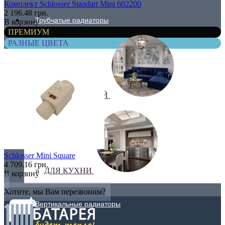
Комплект Schlosser Standart Mini 602200
2 196.48 грн.
Трубчатые радиаторы
В корзину
ПРЕМИУМ
РАЗНЫЕ ЦВЕТА
ДЛЯ ГОСТИНОЙ
Schlosser Mini Square
4 709.16 грн.
ДЛЯ КУХНИ
В корзину
Хотите, мы Вам перезвоним?
Вертикальные радиаторы