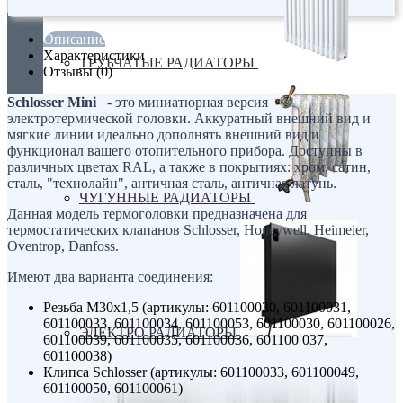
Описание
Характеристики
ТРУБЧАТЫЕ РАДИАТОРЫ
Отзывы (0)
Schlosser Mini
- это миниатюрная версия
электротермической головки. Аккуратный внешний вид и
мягкие линии идеально дополнять внешний вид и
функционал вашего отопительного прибора. Доступны в
различных цветах RAL, а также в покрытиях: хром, сатин,
сталь, "технолайн", античная сталь, античная латунь.
ЧУГУННЫЕ РАДИАТОРЫ
Данная модель термоголовки предназначена для
термостатических клапанов Schlosser, Honeywell, Heimeier,
Oventrop, Danfoss.
Имеют два варианта соединения:
Резьба М30х1,5 (артикулы: 601100030, 601100031,
601100033, 601100034, 601100053, 601100030, 601100026,
ЭЛЕКТРО РАДИАТОРЫ
601100039, 601100035, 601100036, 601100 037,
601100038)
Клипса Schlosser (артикулы: 601100033, 601100049,
601100050, 601100061)