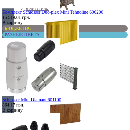
Retro стиль
Комплект Schlosser Duo-plex Mini Tehnoline 606200
15 519.01 грн.
В корзину
БЮДЖЕТНО
РАЗНЫЕ ЦВЕТА
В тренде
Из камня
Schlosser Mini Diamant 601100
864.17 грн.
В корзину