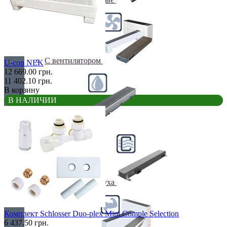
С вентилятором
U-con NEK
12 669.00 грн.
11 402.10 грн.
В корзину
В НАЛИЧИИ
С дренажем
С притоком воздуха
Комплект Schlosser Duo-plex Mini Comple Selection
6 437.50 грн.