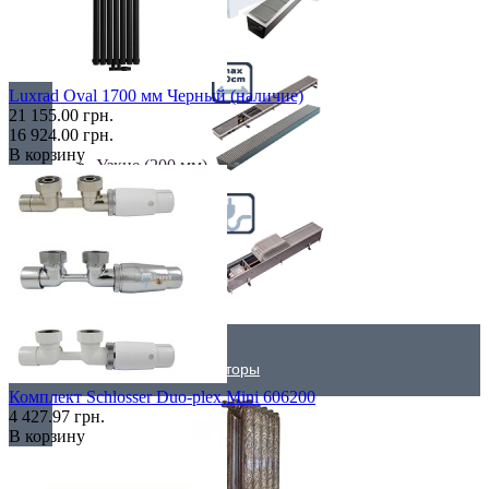
Самые мощные
Luxrad Oval 1700 мм Черный (наличие)
21 155.00 грн.
16 924.00 грн.
В корзину
Узкие (200 мм)
Электрические
Дизайнерские радиаторы
Комплект Schlosser Duo-plex Mini 606200
4 427.97 грн.
В корзину