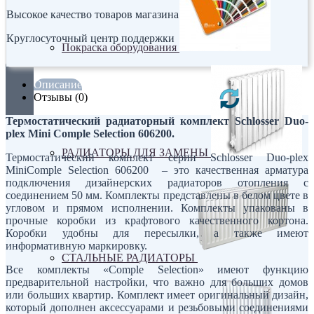
Высокое качество товаров магазина
Круглосуточный центр поддержки
Покраска оборудования
Описание
Отзывы (0)
Термостатический радиаторный комплект Schlosser Duo-
plex Mini Comple Selection 606200.
РАДИАТОРЫ ДЛЯ ЗАМЕНЫ
Термостатический комплект серии Schlosser Duo-plex
MiniComple Selection 606200 – это качественная арматура
подключения дизайнерских радиаторов отопления с
соединением 50 мм. Комплекты представлены в белом цвете в
угловом и прямом исполнении. Комплекты упакованы в
прочные коробки из крафтового качественного кортона.
Коробки удобны для пересылки, а также имеют
информативную маркировку.
СТАЛЬНЫЕ РАДИАТОРЫ
Все комплекты «Comple Selection» имеют функцию
предварительной настройки, что важно для больших домов
или больших квартир. Комплект имеет оригинальный дизайн,
который дополнен аксессуарами и резьбовыми соединениями