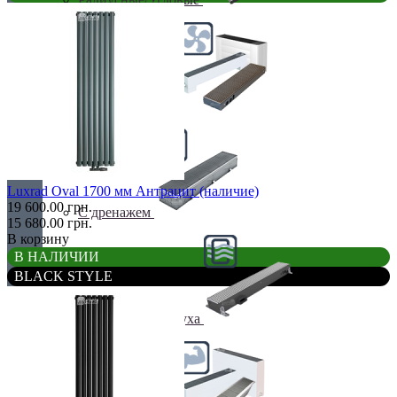
С вентилятором
Luxrad Oval 1700 мм Антрацит (наличие)
19 600.00 грн.
С дренажем
15 680.00 грн.
В корзину
В НАЛИЧИИ
BLACK STYLE
С притоком воздуха