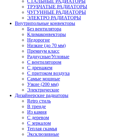
СТАЛЬНЫЕ РАДИАТОРЫ
ТРУБЧАТЫЕ РАДИАТОРЫ
ЧУГУННЫЕ РАДИАТОРЫ
ЭЛЕКТРО РАДИАТОРЫ
Внутрипольные конвекторы
Без вентилятора
Климаконвекторы
Недорогие
Низкие (до 70 мм)
Премиум класс
Радиусные/Угловые
С вентилятором
С дренажем
С притоком воздуха
Самые мощные
Узкие (200 мм)
Электрические
Дизайнерские радиаторы
Retro стиль
В тренде
Из камня
С деревом
С зеркалом
Теплая скамья
Эксклюзивные