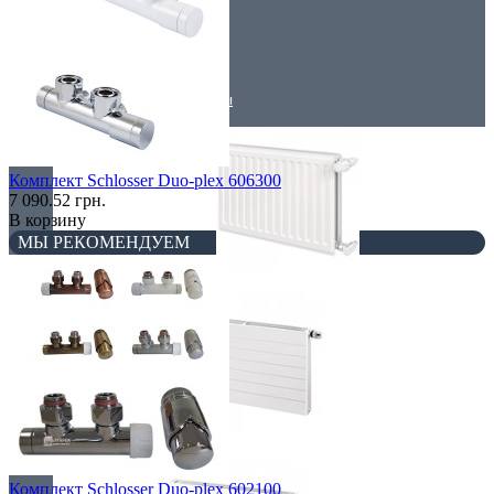
Низкие радиаторы
Стальные радиаторы
Комплект Schlosser Duo-plex 606300
7 090.52 грн.
В корзину
МЫ РЕКОМЕНДУЕМ
Гигиенические
Линейные
Комплект Schlosser Duo-plex 602100