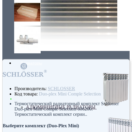
Радиаторы
Производитель:
SCHLOSSER
Код товара:
Duo-plex Mini Comple Selection
Термостатический радиаторный комплект Schlosser
АЛЮМИНИЕВЫЕ РАДИАТОРЫ
Duo-plex Mini Comple Selection 606200.
Термостатический комплект серии..
Выберите комплект (Duo-Plex Mini)