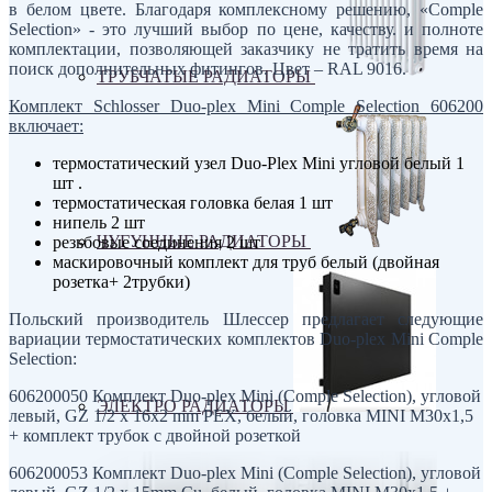
в белом цвете. Благодаря комплексному решению, «Comple
Selection» - это лучший выбор по цене, качеству. и полноте
комплектации, позволяющей заказчику не тратить время на
поиск дополнительных фитингов. Цвет – RAL 9016.
ТРУБЧАТЫЕ РАДИАТОРЫ
Комплект Schlosser Duo-plex Mini Comple Selection 606200
включает:
термостатический узел Duo-Plex Mini угловой белый 1
шт .
термостатическая головка белая 1 шт
нипель 2 шт
ЧУГУННЫЕ РАДИАТОРЫ
резьбовые соединения 2 шт
маскировочный комплект для труб белый (двойная
розетка+ 2трубки)
Польский производитель Шлессер предлагает следующие
вариации термостатических комплектов Duo-plex Mini Comple
Selection:
606200050 Комплект Duo-plex Mini (Comple Selection), угловой
ЭЛЕКТРО РАДИАТОРЫ
левый, GZ 1/2 x 16х2 mm PEX, белый, головка MINI M30x1,5
+ комплект трубок с двойной розеткой
606200053 Комплект Duo-plex Mini (Comple Selection), угловой