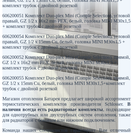
левый, GZ 1/2 x 15mm Cu, белый, головка MINI M30x1,5 +
комплект трубок с двойной розеткой
606200051 Комплект Duo-plex Mini (Comple Selection), угловой
правый, GZ 1/2 x 16х2 mm PEX, белый, головка MINI M30x1,5
+ комплект трубок с двойной розеткой
606200054 Комплект Duo-plex Mini (Comple Selection), угловой
правый, GZ 1/2 x 15mm Cu, белый, головка MINI M30x1,5 +
комплект трубок с двойной розеткой
606200052 Комплект Duo-plex Mini (Comple Selection), прямой,
GZ 1/2 x 16х2 mm PEX, белый, головка MINI M30x1,5 +
комплект трубок с двойной розеткой
606200055 Комплект Duo-plex Mini (Comple Selection), прямой,
GZ 1/2 x 15mm Cu, белый, головка MINI M30x1,5+комплект
трубок с двойной розеткой
Магазин отопления Батарея предлагает широкий ассортимент
термостатических комплектов производителя Schlosser.
В
наличия всегда есть радиаторные комплекты
, подходящие
для однотрубных или двухтрубных систем отопления, также
для радиаторов с боковым или нижним подключением.
Команда наших специалистов гарантирует Вам отличный