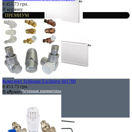
8 453.73 грн.
В корзину
ПРЕМИУМ
Плоские
Профильные
Комплект Schlosser Exclusive 601700
8 453.73 грн.
Чугунные радиаторы
В корзину
Полотенцесушители