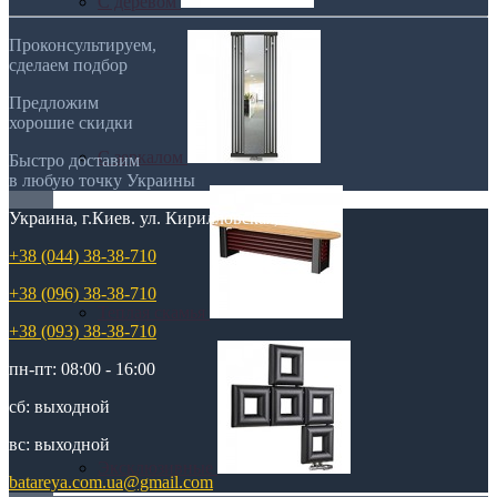
С деревом
Проконсультируем,
сделаем подбор
Предложим
хорошие скидки
С зеркалом
Быстро доставим
в любую точку Украины
Украина, г.Киев. ул. Кирилловская,160А
+38 (044) 38-38-710
+38 (096) 38-38-710
Теплая скамья
+38 (093) 38-38-710
пн-пт: 08:00 - 16:00
сб: выходной
вс: выходной
Эксклюзивные
batareya.com.ua@gmail.com