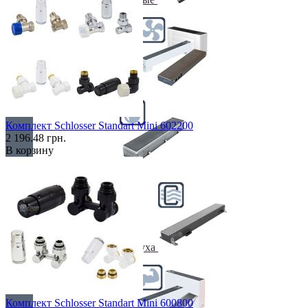
С вентилятором
Комплект Schlosser Standart Mini 602200
2 196.48 грн.
В корзину
С дренажем
С притоком воздуха
Комплект Schlosser Standart Mini 600800