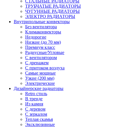
СТАЛЬНЫЕ РАДИАТОРЫ
ТРУБЧАТЫЕ РАДИАТОРЫ
ЧУГУННЫЕ РАДИАТОРЫ
ЭЛЕКТРО РАДИАТОРЫ
Внутрипольные конвекторы
Без вентилятора
Климаконвекторы
Недорогие
Низкие (до 70 мм)
Премиум класс
Радиусные/Угловые
С вентилятором
С дренажем
С притоком воздуха
Самые мощные
Узкие (200 мм)
Электрические
Дизайнерские радиаторы
Retro стиль
В тренде
Из камня
С деревом
С зеркалом
Теплая скамья
Эксклюзивные