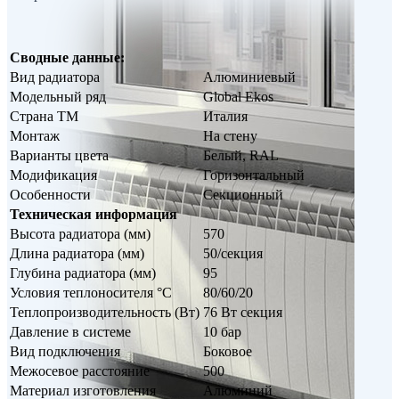
Сводные данные:
Вид радиатора
Алюминиевый
Модельный ряд
Global Ekos
Страна ТМ
Италия
Монтаж
На стену
Варианты цвета
Белый, RAL
Модификация
Горизонтальный
Особенности
Секционный
Техническая информация
Высота радиатора (мм)
570
Длина радиатора (мм)
50/секция
Глубина радиатора (мм)
95
Условия теплоносителя °С
80/60/20
Теплопроизводительность (Вт)
76 Вт секция
Давление в системе
10 бар
Вид подключения
Боковое
Межосевое расстояние
500
Материал изготовления
Алюминий