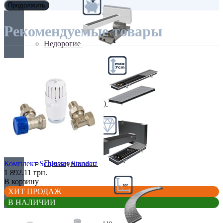
Продолжить
Рекомендуемые товары
Недорогие
Низкие (до 70 мм)
Премиум класс
Комплект Schlosser Standart
1 892.11 грн.
В корзину
ХИТ ПРОДАЖ
В НАЛИЧИИ
Радиусные/Угловые