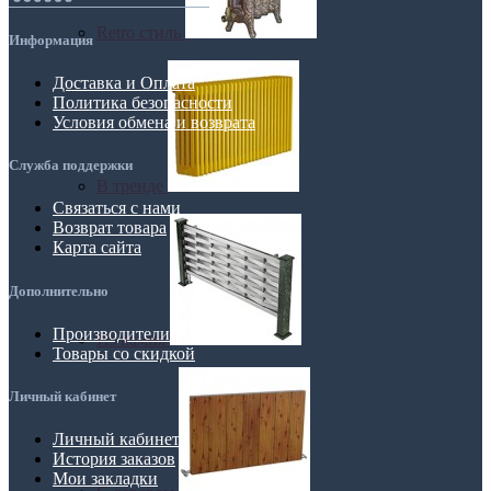
Retro стиль
Информация
Доставка и Оплата
Политика безопасности
Условия обмена и возврата
Служба поддержки
В тренде
Связаться с нами
Возврат товара
Карта сайта
Дополнительно
Производители
Из камня
Товары со скидкой
Личный кабинет
Личный кабинет
История заказов
Мои закладки