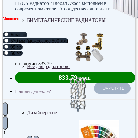
EKOS.Радиатор "Глобал Экос" выполнен в
современном стиле. Это чудесная альтернати..
Мощность:
БИМЕТАЛИЧЕСКИЕ РАДИАТОРЫ
Боковое
570 мм (межосевое 500 мм)
95 мм
50 мм
в наличии
833.79
Все для радиаторов
833.79 грн.
ОЧИСТИТЬ
Нашли дешевле?
Дизайнерские