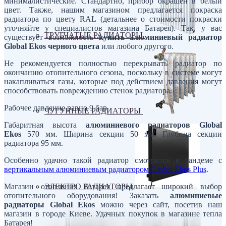
минималистические. Стандартно, прибор окрашен в белый
цвет. Также, нашим магазином предлагается покраска
радиатора по цвету RAL (детальнее о стоимости покраски
уточняйте у специалистов магазина Батарея). Так, у вас
ТРУБЧАТЫЕ РАДИАТОРЫ
существует возможность
купить алюминиевый радиатор
Global Ekos черного цвета
или любого другого.
Не рекомендуется полностью перекрывать радиатор по
окончанию отопительного сезона, поскольку в системе могут
накапливаться газы, которые под действием давления могут
способствовать повреждению стенок радиатора.
Рабочее давление равно 9 бар.
ЧУГУННЫЕ РАДИАТОРЫ
Габаритная высота
алюминиевого радиаторов Global
Ekos
570 мм. Ширина секции 50 мм. Глубина секции
радиатора 95 мм.
Особенно удачно такой радиатор смотрится в тандеме с
вертикальным алюминиевым радиатором Global Ekos Plus
.
ЭЛЕКТРО РАДИАТОРЫ
Магазин отопления Батарея предлагает широкий выбор
отопительного оборудования! Заказать
алюминиевые
радиаторы Global Ekos
можно через сайт, посетив наш
магазин в городе Киеве. Удачных покупок в магазине тепла
Батарея!