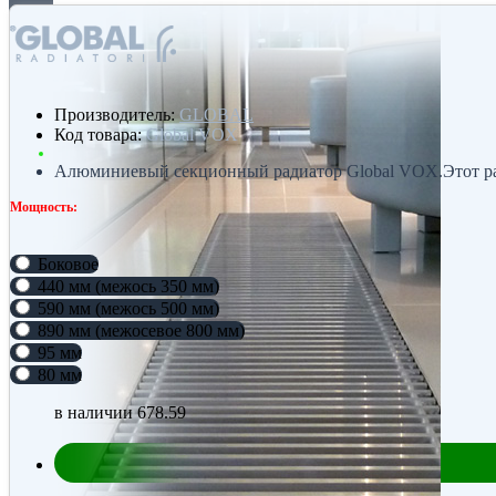
Производитель:
GLOBAL
Код товара:
Global VOX
Алюминиевый секционный радиатор Global VOX.Этот ради
Мощность:
Боковое
440 мм (межось 350 мм)
590 мм (межось 500 мм)
890 мм (межосевое 800 мм)
95 мм
80 мм
в наличии
678.59