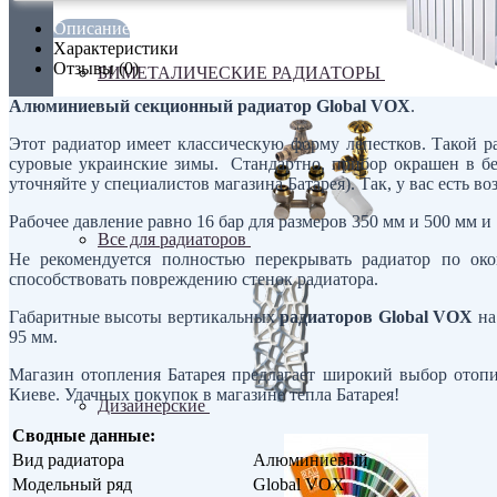
Описание
Характеристики
Отзывы (0)
БИМЕТАЛИЧЕСКИЕ РАДИАТОРЫ
Алюминиевый секционный радиатор Global VOX
.
Этот радиатор имеет классическую форму лепестков. Такой 
суровые украинские зимы. Стандартно, прибор окрашен в бел
уточняйте у специалистов магазина Батарея). Так, у вас есть в
Рабочее давление равно 16 бар для размеров 350 мм и 500 мм и
Все для радиаторов
Не рекомендуется полностью перекрывать радиатор по око
способствовать повреждению стенок радиатора.
Габаритные высоты вертикальных
радиаторов
Global VOX
на
95 мм.
Магазин отопления Батарея предлагает широкий выбор ото
Киеве. Удачных покупок в магазине тепла Батарея!
Дизайнерские
Сводные данные:
Вид радиатора
Алюминиевый
Модельный ряд
Global VOX