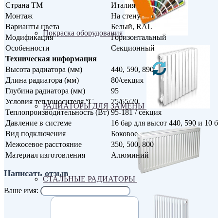
Страна ТМ
Италия
Монтаж
На стену
Варианты цвета
Белый, RAL
Покраска оборудования
Модификация
Горизонтальный
Особенности
Секционный
Техническая информация
Высота радиатора (мм)
440, 590, 890
Длина радиатора (мм)
80/секция
Глубина радиатора (мм)
95
Условия теплоносителя °С
75/65/20
РАДИАТОРЫ ДЛЯ ЗАМЕНЫ
Теплопроизводительность (Вт)
95-181 / секция
Давление в системе
16 бар для высот 440, 590 и 10 
Вид подключения
Боковое
Межосевое расстояние
350, 500, 800
Материал изготовления
Алюминий
Написать отзыв
СТАЛЬНЫЕ РАДИАТОРЫ
Ваше имя: