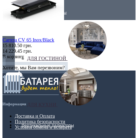
Трубчатые радиаторы
Carrera CV 65 Inox/Black
15 810.50 грн.
14 229.45 грн.
В корзину
ДЛЯ ГОСТИНОЙ
Хотите, мы Вам перезвоним?
Информация
ДЛЯ КУХНИ
Доставка и Оплата
Политика безопасности
Вертикальные радиаторы
Условия обмена и возврата