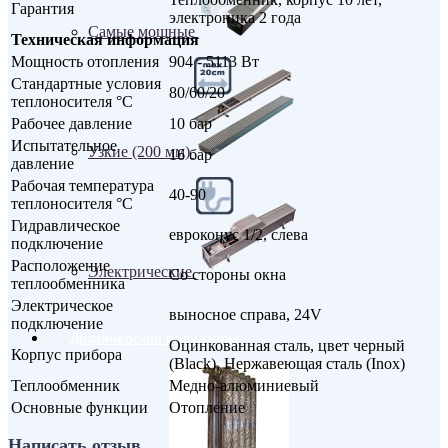
Гарантия
электроника 2 года
Самые мощные
Техническая информация
Мощность отопления
904 - 5113 Вт
Стандартные условия
80/60/20
теплоносителя °С
Рабочее давление
10 бар
Испытательное
Узкие (200 мм)
16 бар
давление
Рабочая температура
40-90
теплоносителя °С
Гидравлическое
евроконус 1/2, слева
подключение
Расположение
Электрические
Со стороны окна
теплообменника
Электрическое
выносное справа, 24V
подключение
Дизайнерские радиаторы
Оцинкованная сталь, цвет черный
Корпус прибора
(Black), Нержавеющая сталь (Inox)
Теплообменник
Медно-алюминиевый
Основные функции
Отопление
Написать отзыв