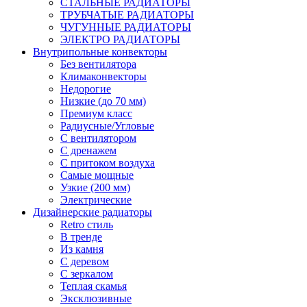
СТАЛЬНЫЕ РАДИАТОРЫ
ТРУБЧАТЫЕ РАДИАТОРЫ
ЧУГУННЫЕ РАДИАТОРЫ
ЭЛЕКТРО РАДИАТОРЫ
Внутрипольные конвекторы
Без вентилятора
Климаконвекторы
Недорогие
Низкие (до 70 мм)
Премиум класс
Радиусные/Угловые
С вентилятором
С дренажем
С притоком воздуха
Самые мощные
Узкие (200 мм)
Электрические
Дизайнерские радиаторы
Retro стиль
В тренде
Из камня
С деревом
С зеркалом
Теплая скамья
Эксклюзивные