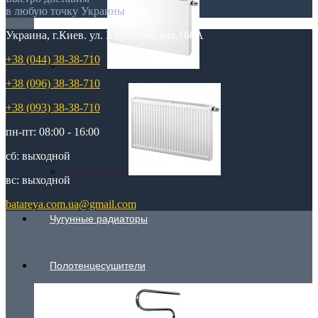
в любую точку Украины
Украина, г.Киев. ул. Кирилловская,160А
+38 (044) 38-38-710
Плоские
+38 (096) 38-38-710
+38 (093) 38-38-710
пн-пт: 08:00 - 16:00
сб: выходной
Профильные
вс: выходной
batareya.com.ua@gmail.com
Чугунные радиаторы
Полотенцесушители