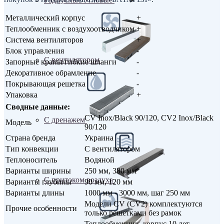
Металлический корпус
+
Теплообменник с воздухоотводчиком
+
Система вентиляторов
+
Блок управления
-
С вентилятором
Запорные краны/гибкие шланги
-
Декоративное обрамление
-
Покрывающая решетка
-
Упаковка
+
Сводные данные:
CV Inox/Black 90/120, CV2 Inox/Black
С дренажем
Модель
90/120
Страна бренда
Украина
Тип конвекции
С вентилятором
Теплоноситель
Водяной
Варианты ширины
250 мм, 380 мм
С притоком воздуха
Варианты глубины
90 мм, 120 мм
Варианты длины
1000 мм - 3000 мм, шаг 250 мм
Модели CV (CV2) комплектуются
Прочие особенности
только решетками без рамок
Теплообменник, корпус 10 лет,