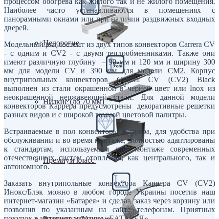
процессом обогрева как жилого так и не жилого помещения.
Наиболее часто устанавливаются в помещениях с
панорамными окнами или при наличии раздвижных входных
дверей.
Недорогие
Модельный ряд состоит из двух типов конвекторов Carrera CV
- с одним и CV2 - с двумя теплообменниками. Также они
имеют различную глубину – 90 мм и 120 мм и ширину 300
мм для модели CV и 390 мм для модели СМ2. Корпус
внутрипольных конвекторов Carrera CV (CV2) Black
выполнен из стали окрашенной в черней цвет или Inox из
неокрашенной нержавеющей стали. Для данной модели
Низкие (до 70 мм)
конвекторов Каррера предусмотрены декоративные решетки
разных видов и с широкой гаммой цветовой палитры.
Встраиваемые в пол конвекторы Каррера, для удобства при
обслуживании и во время монтажа, полностью адаптированы
к стандартам, используемым при монтаже современных
отечественных систем отопления, как центрального, так и
Премиум класс
автономного.
Заказать внутрипольные конвектора Каррера CV (CV2)
Инокс/Блэк можно в любом городе Украины посетив наш
интернет-магазин «Батарея» и сделав заказ через корзину или
позвонив по указанным на сайте телефонам. Приятных
покупок в интернет-магазине «БАТАРЕЯ».
Радиусные/Угловые