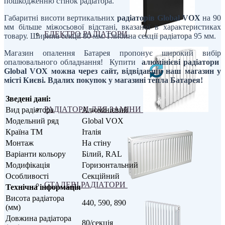
пошкодженню стінок радіатора.
Габаритні висоти вертикальних
радіаторів
Global VOX
на 90
мм більше міжосьової відстані, вказаної в характеристиках
ЕЛЕКТРО РАДІАТОРИ
товару. Ширина секції 80 мм. Глибина секції радіатора 95 мм.
Магазин опалення Батарея пропонує широкий вибір
опалювального обладнання! Купити
алюмінієві радіатори
Global VOX можна через сайт, відвідавши наш магазин у
місті Києві. Вдалих покупок у магазині тепла Батарея!
Зведені дані:
РАДІАТОРИ ДЛЯ ЗАМІНИ
Вид радіатора
Алюмінієвий
Модельний ряд
Global VOX
Країна ТМ
Італія
Монтаж
На стіну
Варіанти кольору
Білий, RAL
Модифікація
Горизонтальний
Особливості
Секційний
СТАЛЕВІ РАДІАТОРИ
Технічна інформація
Висота радіатора
440, 590, 890
(мм)
Довжина радіатора
80/секція