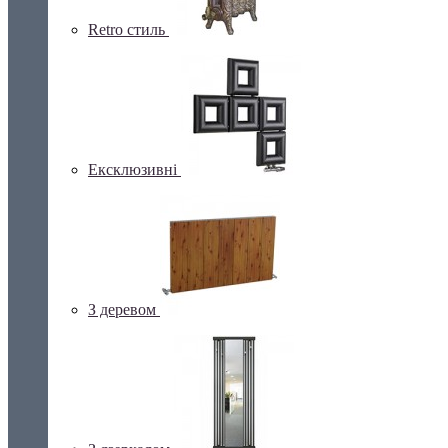
Retro стиль
Ексклюзивні
З деревом