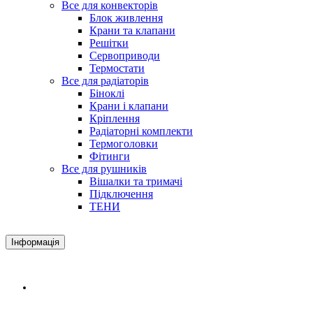
Все для конвекторів
Блок живлення
Крани та клапани
Решітки
Сервоприводи
Термостати
Все для радіаторів
Біноклі
Крани і клапани
Кріплення
Радіаторні комплекти
Термоголовки
Фітинги
Все для рушників
Вішалки та тримачі
Підключення
ТЕНИ
Інформація
Доставка і оплата