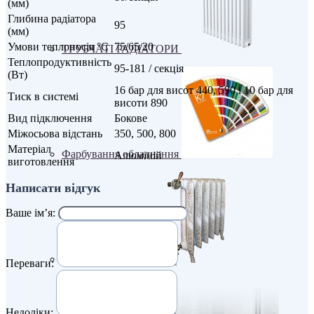
(мм)
Глибина радіатора
95
(мм)
Умови теплоносія °С
75/65/20
ТРУБЧАТІ РАДІАТОРИ
Теплопродуктивність
95-181 / секція
(Вт)
16 бар для висот 440, 590 і 10 бар для
Тиск в системі
висоти 890
Вид підключення
Бокове
Міжосьова відстань
350, 500, 800
Матеріал
Фарбування обладнання
Алюміній
виготовлення
Написати відгук
Ваше ім’я:
Чавунні радіатори
Переваги:
Недоліки: