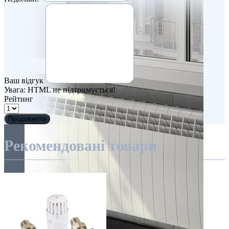
Ваш відгук
Увага:
HTML не підтримується!
Рейтинг
Продовжити
Рекомендовані товари