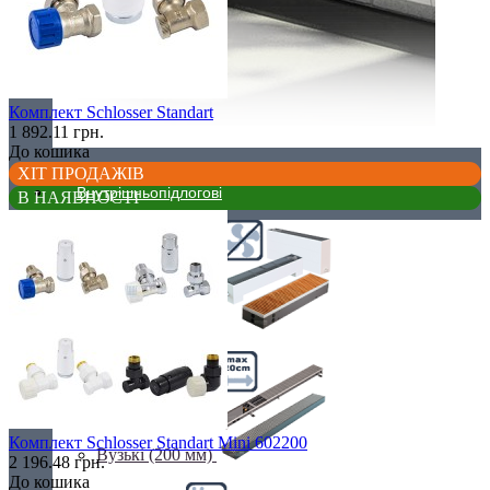
Комплект Schlosser Standart
1 892.11 грн.
До кошика
ХІТ ПРОДАЖІВ
Внутрішньопідлогові
В НАЯВНОСТІ
Без вентилятора
Комплект Schlosser Standart Mini 602200
Вузькі (200 мм)
2 196.48 грн.
До кошика