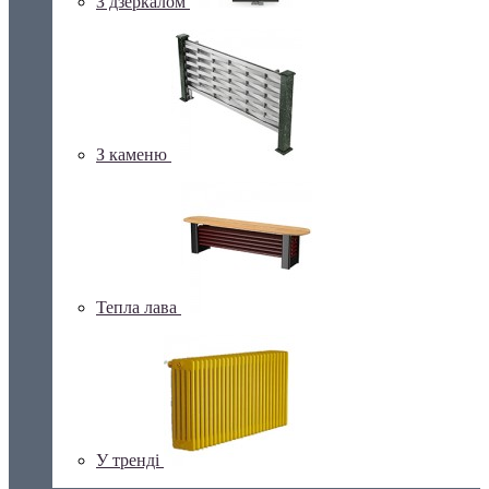
З дзеркалом
З каменю
Тепла лава
У тренді