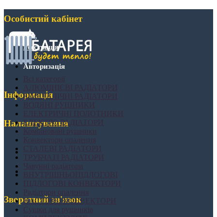
Особистий кабінет
Реєстрація
Авторизація
Всі категорії
АЛЮМІНІЄВІ РАДІАТОРИ
Інформація
БІМЕТАЛІЧНІ РАДІАТОРИ
ВОДЯНІ РУШНИКИ
ЕЛЕКТРИЧНІ ПОЛОТНИКИ
ЕЛЕКТРО РАДІАТОРИ
Налаштування
Комбіновані рушники
Конвектори опалення
СТАЛЕВІ РАДІАТОРИ
ТРУБЧАТІ РАДІАТОРИ
Чавунні радіатори
ВНУТРІШНЬОПІДЛОГОВІ
ПІДЛОГОВІ КОНВЕКТОРИ
Радіатори опалення
Зворотний зв'язок
НАСТІННІ КОНВЕКТОРИ
Сушки для рушників