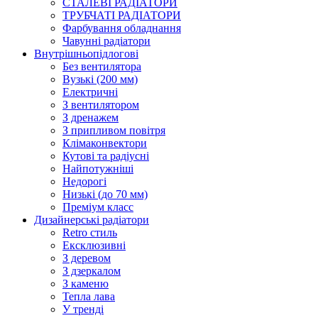
СТАЛЕВІ РАДІАТОРИ
ТРУБЧАТІ РАДІАТОРИ
Фарбування обладнання
Чавунні радіатори
Внутрішньопідлогові
Без вентилятора
Вузькі (200 мм)
Електричні
З вентилятором
З дренажем
З припливом повітря
Клімаконвектори
Кутові та радіусні
Найпотужніші
Недорогі
Низькі (до 70 мм)
Преміум класс
Дизайнерські радіатори
Retro стиль
Ексклюзивні
З деревом
З дзеркалом
З каменю
Тепла лава
У тренді