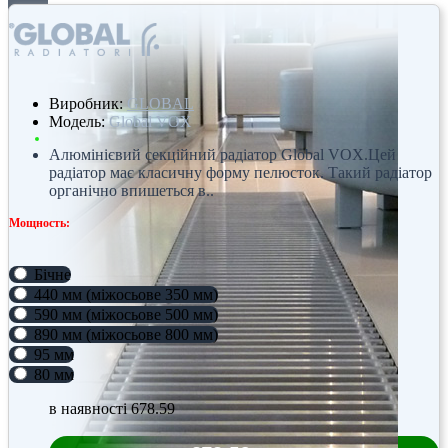
Виробник:
GLOBAL
Модель:
Global VOX
Алюмінієвий секційний радіатор Global VOX.Цей
радіатор має класичну форму пелюсток. Такий радіатор
органічно впишеться в..
Мощность:
Бічне
440 мм (міжосьове 350 мм)
590 мм (міжосьове 500 мм)
890 мм (міжосьове 800 мм)
95 мм
80 мм
в наявності
678.59