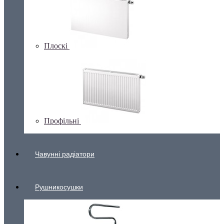
Плоскі
Профільні
Чавунні радіатори
Рушникосушки