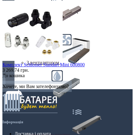
Електричні
З вентилятором
Комплект Schlosser Standart Mini 600800
3 269.74 грн.
До кошика
Хочете, ми Вам зателефонуємо?
З дренажем
Інформація
Доставка і оплата
З припливом повітря