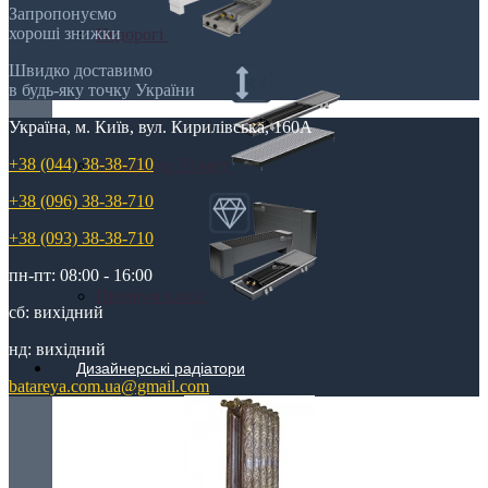
Запропонуємо
хороші знижки
Недорогі
Швидко доставимо
в будь-яку точку України
Україна, м. Київ, вул. Кирилівська, 160А
+38 (044) 38-38-710
Низькі (до 70 мм)
+38 (096) 38-38-710
+38 (093) 38-38-710
пн-пт: 08:00 - 16:00
Преміум класс
сб: вихідний
нд: вихідний
Дизайнерські радіатори
batareya.com.ua@gmail.com