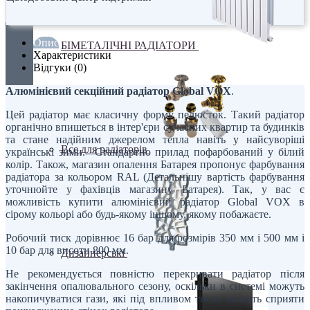
Опис
БІМЕТАЛІЧНІ РАДІАТОРИ
Характеристики
Відгуки (0)
Алюмінієвий секційний радіатор Global VOX
.
Цей радіатор має класичну форму пелюсток. Такий радіатор
органічно впишеться в інтер'єри сучасних квартир та будинків
та стане надійним джерелом тепла навіть у найсуворіші
Все для радіаторів
українські зими. Стандартно прилад пофарбований у білий
колір. Також, магазин опалення Батарея пропонує фарбування
радіатора за кольором RAL (Детальнішу вартість фарбування
уточнюйте у фахівців магазину Батарея). Так, у вас є
можливість купити алюмінієвий радіатор Global VOX в
сірому кольорі або будь-якому іншому, якому побажаєте.
Робочий тиск дорівнює 16 бар для розмірів 350 мм і 500 мм і
10 бар для висоти 800 мм.
Дизайнерські
Не рекомендується повністю перекривати радіатор після
закінчення опалювального сезону, оскільки в системі можуть
накопичуватися гази, які під впливом тиску можуть сприяти