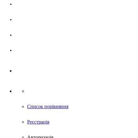
Магазин
Партнерам
Новини
Контакти
Список порівняння
Реєстрація
Авторизація