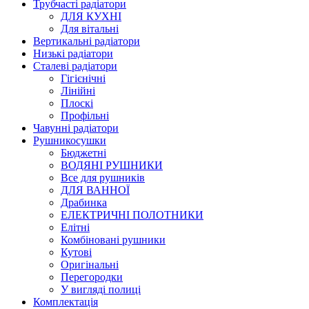
Трубчасті радіатори
ДЛЯ КУХНІ
Для вітальні
Вертикальні радіатори
Низькі радіатори
Сталеві радіатори
Гігієнічні
Лінійні
Плоскі
Профільні
Чавунні радіатори
Рушникосушки
Бюджетні
ВОДЯНІ РУШНИКИ
Все для рушників
ДЛЯ ВАННОЇ
Драбинка
ЕЛЕКТРИЧНІ ПОЛОТНИКИ
Елітні
Комбіновані рушники
Кутові
Оригінальні
Перегородки
У вигляді полиці
Комплектація