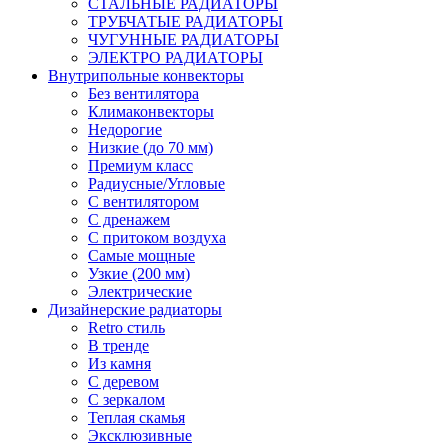
СТАЛЬНЫЕ РАДИАТОРЫ
ТРУБЧАТЫЕ РАДИАТОРЫ
ЧУГУННЫЕ РАДИАТОРЫ
ЭЛЕКТРО РАДИАТОРЫ
Внутрипольные конвекторы
Без вентилятора
Климаконвекторы
Недорогие
Низкие (до 70 мм)
Премиум класс
Радиусные/Угловые
С вентилятором
С дренажем
С притоком воздуха
Самые мощные
Узкие (200 мм)
Электрические
Дизайнерские радиаторы
Retro стиль
В тренде
Из камня
С деревом
С зеркалом
Теплая скамья
Эксклюзивные