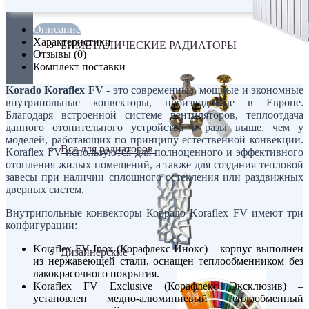
Описание
Характеристики
БИМЕТАЛИЧЕСКИЕ РАДИАТОРЫ
Отзывы (0)
Комплект поставки
Korado Koraflex FV
- это современные, мощные и экономные
внутрипольные конвекторы, производимые в Европе.
Благодаря встроенной системе вентиляторов, теплоотдача
данного отопительного устройства в разы выше, чем у
моделей, работающих по принципу естественной конвекции.
Все для радиаторов
Koraflex FV используются для полноценного и эффективного
отопления жилых помещений, а также для создания тепловой
завесы при наличии сплошного остекления или раздвижных
дверных систем.
Внутрипольные конвекторы Коррадо Koraflex FV имеют три
конфигурации:
Koraflex FV Inox (Корафлекс Инокс) – корпус выполнен
Дизайнерские
из нержавеющей стали, оснащен теплообменником без
лакокрасочного покрытия.
Koraflex FV Exclusive (Корафлекс Эксклюзив) –
установлен медно-алюминиевый теплообменный