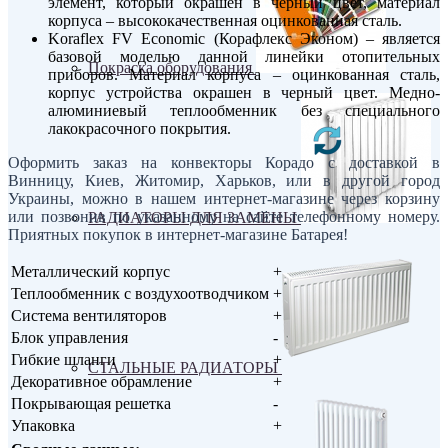
элемент, который окрашен в черный цвет, материал
корпуса – высококачественная оцинкованная сталь.
Koraflex FV Economic (Корафлекс Эконом) – является
базовой моделью данной линейки отопительных
Покраска оборудования
приборов. Материал корпуса – оцинкованная сталь,
корпус устройства окрашен в черный цвет. Медно-
алюминиевый теплообменник без специального
лакокрасочного покрытия.
Оформить заказ на конвекторы Корадо с доставкой в
Винницу, Киев, Житомир, Харьков, или в другой город
Украины, можно в нашем интернет-магазине через корзину
или позвонив по указанному на сайте телефонному номеру.
РАДИАТОРЫ ДЛЯ ЗАМЕНЫ
Приятных покупок в интернет-магазине Батарея!
Металлический корпус
+
Теплообменник с воздухоотводчиком
+
Система вентиляторов
+
Блок управления
-
Гибкие шланги
+
СТАЛЬНЫЕ РАДИАТОРЫ
Декоративное обрамление
+
Покрывающая решетка
-
Упаковка
+