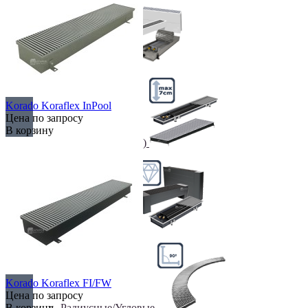
Недорогие
Korado Koraflex InPool
Цена по запросу
В корзину
Низкие (до 70 мм)
Премиум класс
Korado Koraflex FI/FW
Цена по запросу
Радиусные/Угловые
В корзину