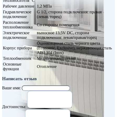
теплоносителя °С
Рабочее давление
1,2 МПа
Гидравлическое
G 1/2, сторона подключения: правая
подключение
(левая, торец)
Расположение
Со стороны помещения
теплообменника
Электрическое
выносное 13,5V DC, сторона
подключение
подключения: левая/правая/торец
Оцинкованная сталь черного цвета
Корпус прибора
(Economic, Exclusive), нержавеющая сталь
AISI 304 (Inox)
Теплообменник
Медно-алюминиевый
Основные
Отопление
функции
Написать отзыв
Ваше имя:
Достоинства: