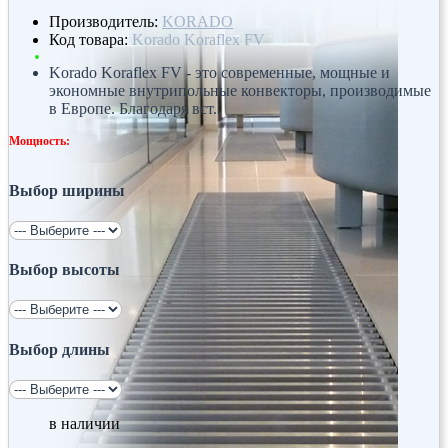
Производитель:
KORADO
Код товара:
Korado Koraflex FV
Korado Koraflex FV - это современные, мощные и
экономные внутрипольные конвекторы, производимые
в Европе. Благодаря вст..
Мощность:
Выбор ширины
Выбор высоты
Выбор длины
в наличии