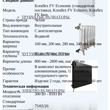
Сводные данные:
Koraflex FV Economic (стандартная
Модель
поставка), Koraflex FV Exlusive, Koraflex
FV Inox
ТРУБЧАТЫЕ РАДИАТОРЫ
Страна бренда
Чехия
Вид конвектора
Внутрипольные
Тип конвекции
С вентилятором
Теплоноситель
Водяной
Варианты
160 мм, 200 мм, 280 мм, 340 мм, 420 мм
ширины
Варианты
80 мм, 90 мм, 110 мм
ЧУГУННЫЕ РАДИАТОРЫ
глубины
Варианты длины
800 мм - 2800 мм, шаг 400 мм
В комплект включена анодированная
Прочие
алюминиевая рама, U - профиль,
особенности
натурального цвета
Гарантия
Изделие 2 года, теплообменник - 10 лет
Техническая информация
ЭЛЕКТРО РАДИАТОРЫ
Мощность
300 Вт - 8593 Вт
отопления
Стандартные
условия
75/65/20