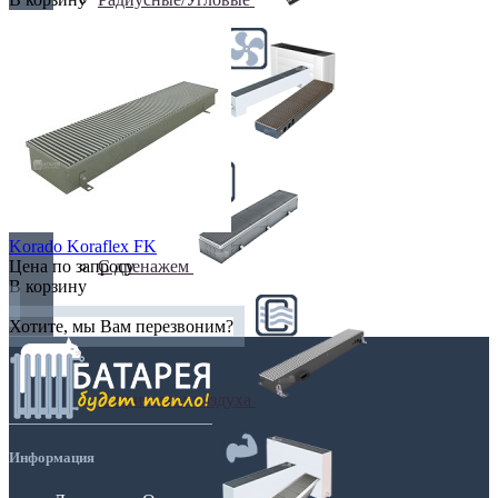
С вентилятором
Korado Koraflex FK
С дренажем
Цена по запросу
В корзину
Хотите, мы Вам перезвоним?
С притоком воздуха
Информация