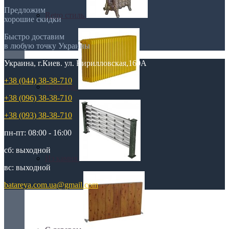
Предложим
Retro стиль
хорошие скидки
Быстро доставим
в любую точку Украины
Украина, г.Киев. ул. Кирилловская,160А
+38 (044) 38-38-710
В тренде
+38 (096) 38-38-710
+38 (093) 38-38-710
пн-пт: 08:00 - 16:00
сб: выходной
Из камня
вс: выходной
batareya.com.ua@gmail.com