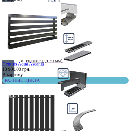
Недорогие
Низкие (до 70 мм)
Genesis Aqua Ascania
13 900.00 грн.
В корзину
РАЗНЫЕ ЦВЕТА
Премиум класс
Радиусные/Угловые