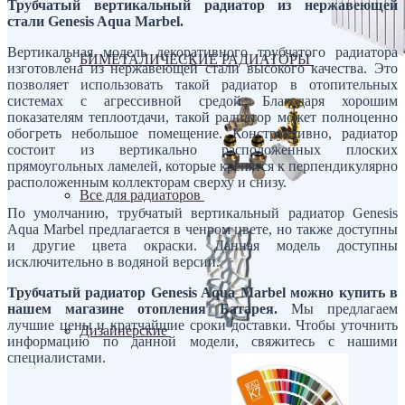
Трубчатый вертикальный радиатор из нержавеющей
стали Genesis Aqua Marbel.
Вертикальная модель декоративного трубчатого радиатора
БИМЕТАЛИЧЕСКИЕ РАДИАТОРЫ
изготовлена из нержавеющей стали высокого качества. Это
позволяет использовать такой радиатор в отопительных
системах с агрессивной средой. Благодаря хорошим
показателям теплоотдачи, такой радиатор может полноценно
обогреть небольшое помещение. Конструктивно, радиатор
состоит из вертикально расположенных плоских
прямоугольных ламелей, которые крепятся к перпендикулярно
расположенным коллекторам сверху и снизу.
Все для радиаторов
По умолчанию, трубчатый вертикальный радиатор Genesis
Aqua Marbel предлагается в ченром цвете, но также доступны
и другие цвета окраски. Данная модель доступны
исключительно в водяной версии.
Трубчатый радиатор Genesis Aqua Marbel можно купить в
нашем магазине отопления Батарея.
Мы предлагаем
лучшие цены и кратчайшие сроки доставки. Чтобы уточнить
Дизайнерские
информацию по данной модели, свяжитесь с нашими
специалистами.