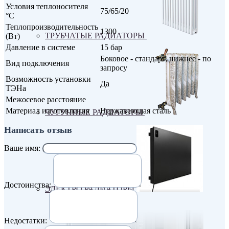
Условия теплоносителя
75/65/20
°С
Теплопроизводительность
1300
ТРУБЧАТЫЕ РАДИАТОРЫ
(Вт)
Давление в системе
15 бар
Боковое - стандарт, нижнее - по
Вид подключения
запросу
Возможность установки
Да
ТЭНа
Межосевое расстояние
Материал изготовления
Нержавеющая сталь
ЧУГУННЫЕ РАДИАТОРЫ
Написать отзыв
Ваше имя:
Достоинства:
ЭЛЕКТРО РАДИАТОРЫ
Недостатки: