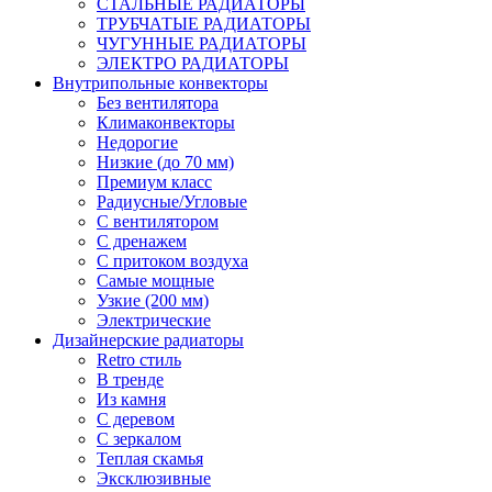
СТАЛЬНЫЕ РАДИАТОРЫ
ТРУБЧАТЫЕ РАДИАТОРЫ
ЧУГУННЫЕ РАДИАТОРЫ
ЭЛЕКТРО РАДИАТОРЫ
Внутрипольные конвекторы
Без вентилятора
Климаконвекторы
Недорогие
Низкие (до 70 мм)
Премиум класс
Радиусные/Угловые
С вентилятором
С дренажем
С притоком воздуха
Самые мощные
Узкие (200 мм)
Электрические
Дизайнерские радиаторы
Retro стиль
В тренде
Из камня
С деревом
С зеркалом
Теплая скамья
Эксклюзивные