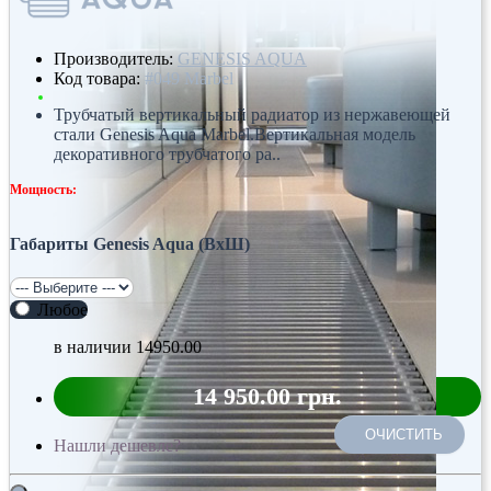
Производитель:
GENESIS AQUA
Код товара:
#049 Marbel
Трубчатый вертикальный радиатор из нержавеющей
стали Genesis Aqua Marbel.Вертикальная модель
декоративного трубчатого ра..
Мощность:
Габариты Genesis Aqua (ВхШ)
Любое
в наличии
14950.00
14 950.00 грн.
ОЧИСТИТЬ
Нашли дешевле?