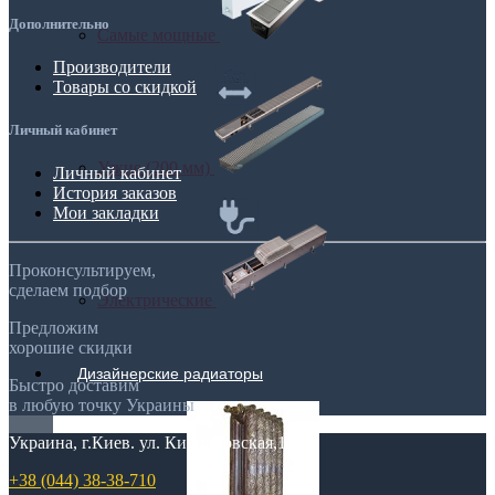
Дополнительно
Самые мощные
Производители
Товары со скидкой
Личный кабинет
Узкие (200 мм)
Личный кабинет
История заказов
Мои закладки
Проконсультируем,
сделаем подбор
Электрические
Предложим
хорошие скидки
Дизайнерские радиаторы
Быстро доставим
в любую точку Украины
Украина, г.Киев. ул. Кирилловская,160А
+38 (044) 38-38-710