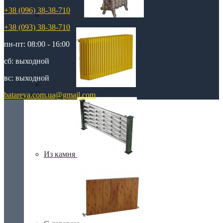
+38 (096) 38-38-710
Retro стиль
+38 (093) 38-38-710
пн-пт: 08:00 - 16:00
сб: выходной
вс: выходной
В тренде
batareya.com.ua@gmail.com
Из камня