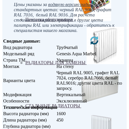
Цены указаны за
водяную версию радиатора
в
стандартных цветах: черный RAL 9005, графит
RAL 70
16
, белый RAL 9016. Для расчета
Покраска оборудования
стоимости покраски прибора в другие цвета
палитры RAL или электрификации - обратитесь к
специалистам нашего магазина.
Сводные данные:
Вид радиатора
Трубчатый
Модельный ряд
Genesis Aqua Marbel
Страна ТМ
Украина
РАДИАТОРЫ ДЛЯ ЗАМЕНЫ
Монтаж
На стену
Черный RAL 9005, графит RAL
7024, серебро RAL7666, белый
Варианты цвета
RAL9016; другие цвета RAL - по
запросу.
Модификация
Вертикальный
Особенности
Эксклюзивный
СТАЛЬНЫЕ РАДИАТОРЫ
Техническая информация
Высота радиатора (мм)
1600
Длина радиатора (мм)
450
Глубина радиатора (мм)