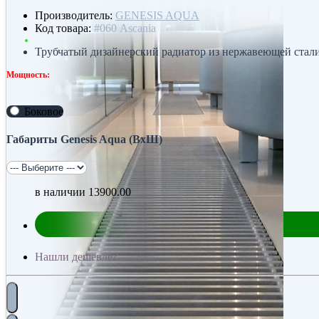
Производитель:
GENESIS AQUA
Код товара:
#060 Ascania
Трубчатый дизайнерский радиатор из нержавеющей стали G
Мощность:
Боковое
Габариты Genesis Aqua (ВхШ)
в наличии
13900.00
Нашли дешевле?