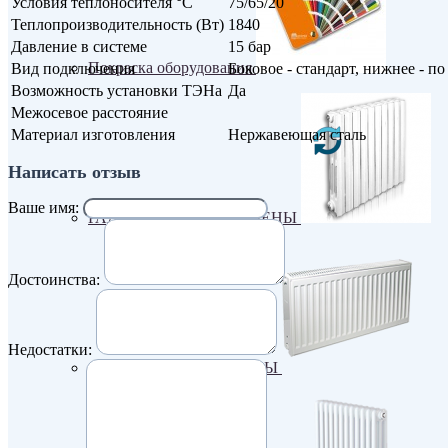
Условия теплоносителя °С
75/65/20
Теплопроизводительность (Вт)
1840
Давление в системе
15 бар
Покраска оборудования
Вид подключения
Боковое - стандарт, нижнее - по
Возможность установки ТЭНа
Да
Межосевое расстояние
Материал изготовления
Нержавеющая сталь
Написать отзыв
Ваше имя:
РАДИАТОРЫ ДЛЯ ЗАМЕНЫ
Достоинства:
Недостатки:
СТАЛЬНЫЕ РАДИАТОРЫ