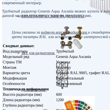
современный интерьер.
Трубчатый радиатор Genesis Aqua Ascania можно купить в н
данной модели, свяжитесь с нашими специалистами.
БИМЕТАЛИЧЕСКИЕ РАДИАТОРЫ
Цены указаны за
водяную версию радиатора
в стандартн
цвета палитры RAL или исполнения его в электрической 
Сводные данные:
Вид радиатора
Трубчатый
Все для радиаторов
Модельный ряд
Genesis Aqua Ascania
Страна ТМ
Украина
Монтаж
На стену
Варианты цвета
Черный RAL 9005, графит RAL 7
Модификация
Горизонтальный
Особенности
Эксклюзивный
Техническая информация
Дизайнерские
Высота радиатора (мм)
600
Длина радиатора (мм)
1200
Глубина радиатора (мм)