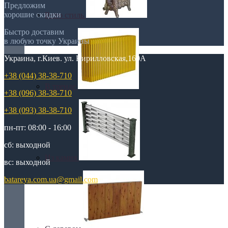
Предложим
хорошие скидки
Retro стиль
Быстро доставим
в любую точку Украины
Украина, г.Киев. ул. Кирилловская,160А
+38 (044) 38-38-710
В тренде
+38 (096) 38-38-710
+38 (093) 38-38-710
пн-пт: 08:00 - 16:00
сб: выходной
Из камня
вс: выходной
batareya.com.ua@gmail.com