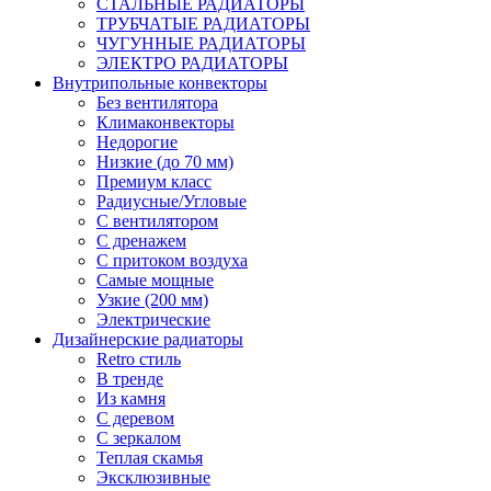
СТАЛЬНЫЕ РАДИАТОРЫ
ТРУБЧАТЫЕ РАДИАТОРЫ
ЧУГУННЫЕ РАДИАТОРЫ
ЭЛЕКТРО РАДИАТОРЫ
Внутрипольные конвекторы
Без вентилятора
Климаконвекторы
Недорогие
Низкие (до 70 мм)
Премиум класс
Радиусные/Угловые
С вентилятором
С дренажем
С притоком воздуха
Самые мощные
Узкие (200 мм)
Электрические
Дизайнерские радиаторы
Retro стиль
В тренде
Из камня
С деревом
С зеркалом
Теплая скамья
Эксклюзивные