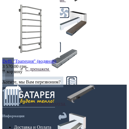
С вентилятором
Deffi "Трапеция" (водяной)
3 570.00 грн.
С дренажем
В корзину
Хотите, мы Вам перезвоним?
С притоком воздуха
Информация
Доставка и Оплата