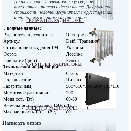
Цены указаны за электрическую версию
полотенцесушителя в белом цвете. Для расчета
стоимости полотенцесушителя в других цветах -
обратитесь к нашим специалистам.
ТРУБЧАТЫЕ РАДИАТОРЫ
Сводные данные:
Вид полотенцесушителя
Электрический
Артикул
Deffi "Трапеция"
Страна происхождения ТМ
Украина
Форма
Лесенка
Покрытие (цвет)
Белый
ЧУГУННЫЕ РАДИАТОРЫ
Техническая информация
Материал
Сталь
Подключение
Нижнее
Габариты (мм)
500*600*110, 500*800*110
Межосевое расстояние
500
Мощность (Вт)
60-80
Возможность установки ТЭНа
Да
ЭЛЕКТРО РАДИАТОРЫ
Max. мощность ТЭНа (Вт)
80
Написать отзыв