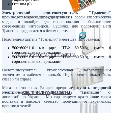
Отзывы (0)
Электрический полотенцесушитель "Трапеция"
Покраска оборудования
производства ТМ Деффи представляет собой классическую
модель и подойдет для использования в большинстве
современных интерьеров. Сушилка для полотенец Deffi
Трапеция предлагается в белом цвете.
Полотенцесушитель "Трапеция" имеет два типоразмера:
500*600*110 мм (арт. ЧТФ 60.50.6), имеет 6
горизонтальных перекладин;
РАДИАТОРЫ ДЛЯ ЗАМЕНЫ
500*800*110 мм (арт. ЧТФ 80.50.8), имеет 8
горизонтальных перекладин.
Полотенцесушитель укомплектован нагревательным
элементом и кабелем с вилкой. Подключение может быть
слева или справа.
Магазин отопления Батарея предлагает
купить недорогой
электрический полотенцесушитель "Трапеция"
с
СТАЛЬНЫЕ РАДИАТОРЫ
доставкой по Украине! Мы гарантируем кратчайшие сроки
поставки и высокое качество продукции от украинских
производителей!