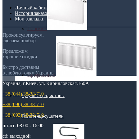
Личный кабинет
История заказов
Мои закладки
Плоские
Проконсультируем,
сделаем подбор
Предложим
хорошие скидки
Быстро доставим
в любую точку Украины
Профильные
Украина, г.Киев. ул. Кирилловская,160А
+38 (044) 38-38-710
Чугунные радиаторы
+38 (096) 38-38-710
+38 (093) 38-38-710
Полотенцесушители
пн-пт: 08:00 - 16:00
сб: выходной