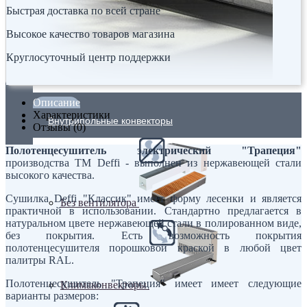
Быстрая доставка по всей стране
Высокое качество товаров магазина
Круглосуточный центр поддержки
Описание
Характеристики
Внутрипольные конвекторы
Отзывы (0)
Полотенцесушитель электрический "Трапеция"
производства ТМ Deffi - выполнен из нержавеющей стали
высокого качества.
Сушилка Deffi "Классик" имеет форму лесенки и является
Без вентилятора
практичной в использовании. Стандартно предлагается в
натуральном цвете нержавеющей стали в полированном виде,
без покрытия. Есть возможность покрытия
полотенцесушителя порошковой краской в любой цвет
палитры RAL.
Полотенцесушитель "Трапеция" имеет имеет следующие
Климаконвекторы
варианты размеров: