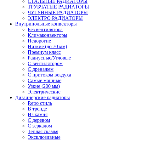
СТАЛЬНЫЕ РАДИАТОРЫ
ТРУБЧАТЫЕ РАДИАТОРЫ
ЧУГУННЫЕ РАДИАТОРЫ
ЭЛЕКТРО РАДИАТОРЫ
Внутрипольные конвекторы
Без вентилятора
Климаконвекторы
Недорогие
Низкие (до 70 мм)
Премиум класс
Радиусные/Угловые
С вентилятором
С дренажем
С притоком воздуха
Самые мощные
Узкие (200 мм)
Электрические
Дизайнерские радиаторы
Retro стиль
В тренде
Из камня
С деревом
С зеркалом
Теплая скамья
Эксклюзивные