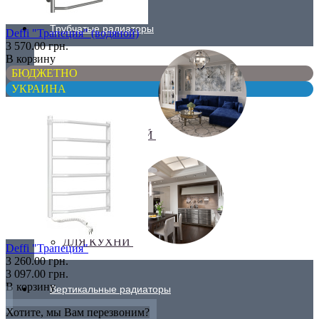
Трубчатые радиаторы
Deffi "Трапеция" (водяной)
3 570.00 грн.
В корзину
БЮДЖЕТНО
УКРАИНА
ДЛЯ ГОСТИНОЙ
ДЛЯ КУХНИ
Deffi "Трапеция"
3 260.00 грн.
3 097.00 грн.
В корзину
Вертикальные радиаторы
Хотите, мы Вам перезвоним?