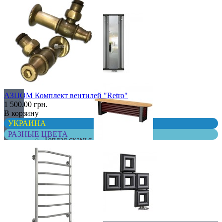
С деревом
С зеркалом
АЗЦОМ Комплект вентилей "Retro"
1 500.00 грн.
В корзину
УКРАИНА
РАЗНЫЕ ЦВЕТА
Теплая скамья
Эксклюзивные