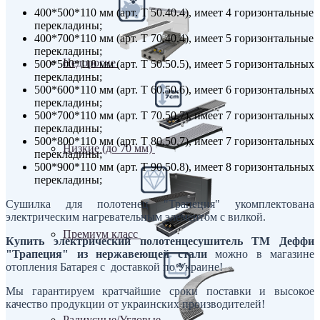
400*500*110 мм (арт. Т 50.40.4), имеет 4 горизонтальные
перекладины;
400*700*110 мм (арт. Т 70.40.4), имеет 5 горизонтальные
перекладины;
Недорогие
500*500*110 мм (арт. Т 50.50.5), имеет 5 горизонтальных
перекладины;
500*600*110 мм (арт. Т 60.50.6), имеет 6 горизонтальных
перекладины;
500*700*110 мм (арт. Т 70.50.7), имеет 7 горизонтальных
перекладины;
500*800*110 мм (арт. Т 80.50.7), имеет 7 горизонтальных
Низкие (до 70 мм)
перекладины;
500*900*110 мм (арт. Т 90.50.8), имеет 8 горизонтальных
перекладины;
Сушилка для полотенец "Трапеция" укомплектована
электрическим нагревательным элементом с вилкой.
Премиум класс
Купить электрический полотенцесушитель ТМ Деффи
"Трапеция" из нержавеющей стали
можно в магазине
отопления Батарея с доставкой по Украине!
Мы гарантируем кратчайшие сроки поставки и высокое
качество продукции от украинских производителей!
Радиусные/Угловые