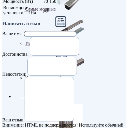
Мощность (Вт)
70-150
Возможность
Самые мощные
Да
установки ТЭНа
Написать отзыв
Ваше имя:
Узкие (200 мм)
Достоинства:
Недостатки:
Электрические
Дизайнерские радиаторы
Ваш отзыв
Внимание:
HTML не поддерживается! Используйте обычный