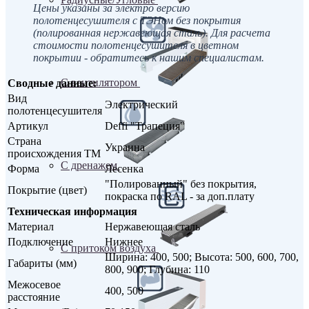
Цены указаны за электро версию
полотенцесушителя с ТЭНом без покрытия
(полированная нержавеющая сталь). Для расчета
стоимости полотенцесушителя в цветном
покрытии - обратитесь к нашим специалистам.
С вентилятором
Сводные данные:
Вид
Электрический
полотенцесушителя
Артикул
Deffi "Трапеция"
Страна
Украина
происхождения ТМ
С дренажем
Форма
Лесенка
"Полированный" без покрытия,
Покрытие (цвет)
покраска по RAL - за доп.плату
Техническая информация
Материал
Нержавеющая сталь
Подключение
Нижнее
С притоком воздуха
Ширина: 400, 500; Высота: 500, 600, 700,
Габариты (мм)
800, 900; Глубина: 110
Межосевое
400, 500
расстояние