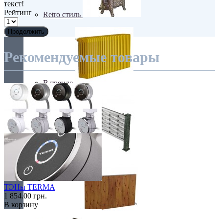
текст!
Рейтинг
Retro стиль
Продолжить
Рекомендуемые товары
В тренде
Из камня
ТЭНы TERMA
1 854.00 грн.
В корзину