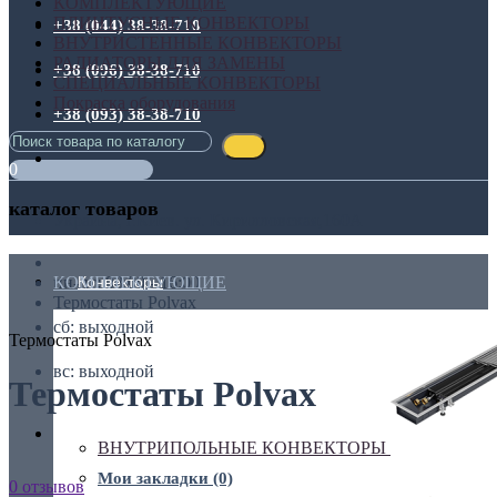
КОМПЛЕКТУЮЩИЕ
ПЛИНТУСНЫЕ КОНВЕКТОРЫ
+38 (044) 38-38-710
ВНУТРИСТЕННЫЕ КОНВЕКТОРЫ
РАДИАТОРЫ ДЛЯ ЗАМЕНЫ
+38 (096) 38-38-710
СПЕЦИАЛЬНЫЕ КОНВЕКТОРЫ
Покраска оборудования
+38 (093) 38-38-710
0
каталог товаров
Украина, г.Киев. ул. Кирилловская,160А
КОМПЛЕКТУЮЩИЕ
Конвекторы
пн-пт: 08:00 - 16:00
Термостаты Polvax
сб: выходной
Термостаты Polvax
вс: выходной
Термостаты Polvax
Личный кабинет
ВНУТРИПОЛЬНЫЕ КОНВЕКТОРЫ
Мои закладки (0)
0 отзывов