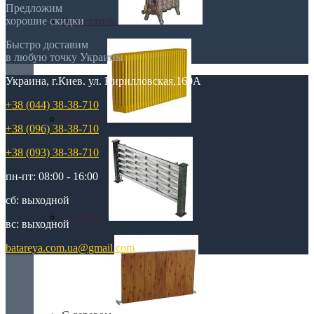
Предложим
Retro стиль
хорошие скидки
Быстро доставим
в любую точку Украины
Украина, г.Киев. ул. Кирилловская,160А
+38 (044) 38-38-710
В тренде
+38 (096) 38-38-710
+38 (093) 38-38-710
пн-пт: 08:00 - 16:00
сб: выходной
Из камня
вс: выходной
batareya.com.ua@gmail.com