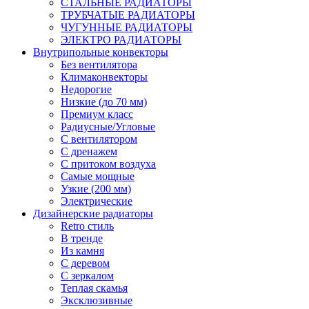
СТАЛЬНЫЕ РАДИАТОРЫ
ТРУБЧАТЫЕ РАДИАТОРЫ
ЧУГУННЫЕ РАДИАТОРЫ
ЭЛЕКТРО РАДИАТОРЫ
Внутрипольные конвекторы
Без вентилятора
Климаконвекторы
Недорогие
Низкие (до 70 мм)
Премиум класс
Радиусные/Угловые
С вентилятором
С дренажем
С притоком воздуха
Самые мощные
Узкие (200 мм)
Электрические
Дизайнерские радиаторы
Retro стиль
В тренде
Из камня
С деревом
С зеркалом
Теплая скамья
Эксклюзивные