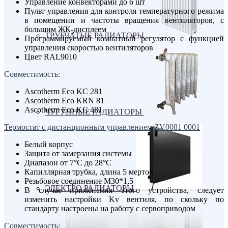
Управление конвекторами до 6 шт
Пульт управления для контроля температурного режима
в помещении и частоты вращения вентиляторов, с
большим ЖК-дисплеем
ТРУБЧАТЫЕ РАДИАТОРЫ
Программируемый комнатный регулятор с функцией
управления скоростью вентиляторов
Цвет RAL9010
Совместимость:
Ascotherm Eco KC 281
Ascotherm Eco KRN 81
Ascotherm Eco KC 481
ЧУГУННЫЕ РАДИАТОРЫ
Термостат с дистанционным управлением ZV0081 0001
Белый корпус
Защита от замерзания системы
Диапазон от 7°С до 28°С
Капиллярная трубка, длина 5 мертов
Резьбовое соединение М30*1,5
ЭЛЕКТРО РАДИАТОРЫ
В случае применения этого устройства, следует
изменить настройки Kv вентиля, по скольку по
стандарту настроены на работу с сервоприводом
Совместимость: