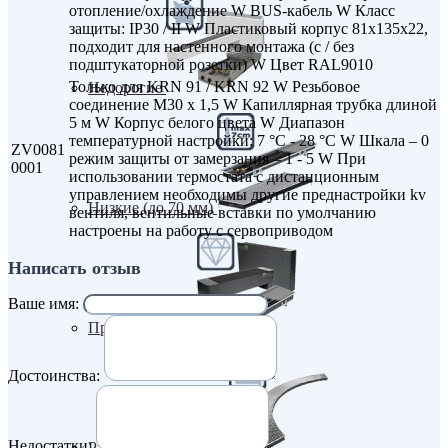
отопление/охлаждение W BUS-кабель W Класс
защиты: IP30 / II W Пластиковый корпус 81x135x22,
подходит для настенного монтажа (с / без
подштукаторной розетки) W Цвет RAL9010
Только для KRN 91 / KRN 92 W Резьбовое
Недорогие
соединение M30 x 1,5 W Капиллярная трубка длиной
5 м W Корпус белого цвета W Диапазон
температурной настройки: 7 °C - 28 °C W Шкала – 0
ZV0081
режим защиты от замерзания – 1 - 5 W При
0001
использовании термостата с дистанционным
управлением необходимы другие преднастройки kv
Низкие (до 70 мм)
вентиля, вентильные вставки по умолчанию
настроены на работу с сервоприводом
Написать отзыв
Ваше имя:
Премиум класс
Достоинства:
Недостатки:
Радиусные/Угловые