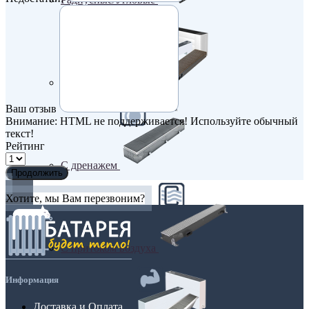
С вентилятором
Ваш отзыв
Внимание:
HTML не поддерживается! Используйте обычный
текст!
Рейтинг
С дренажем
Продолжить
Хотите, мы Вам перезвоним?
С притоком воздуха
Информация
Доставка и Оплата