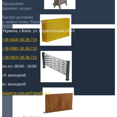
Предложим
Retro стиль
хорошие скидки
Быстро доставим
в любую точку Украины
Украина, г.Киев. ул. Кирилловская,160А
+38 (044) 38-38-710
В тренде
+38 (096) 38-38-710
+38 (093) 38-38-710
пн-пт: 08:00 - 16:00
сб: выходной
Из камня
вс: выходной
batareya.com.ua@gmail.com