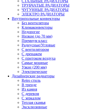
СТАЛЬНЫЕ РАДИАТОРЫ
ТРУБЧАТЫЕ РАДИАТОРЫ
ЧУГУННЫЕ РАДИАТОРЫ
ЭЛЕКТРО РАДИАТОРЫ
Внутрипольные конвекторы
Без вентилятора
Климаконвекторы
Недорогие
Низкие (до 70 мм)
Премиум класс
Радиусные/Угловые
С вентилятором
С дренажем
С притоком воздуха
Самые мощные
Узкие (200 мм)
Электрические
Дизайнерские радиаторы
Retro стиль
В тренде
Из камня
С деревом
С зеркалом
Теплая скамья
Эксклюзивные