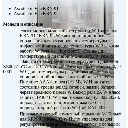
Ascotherm Eco KRN 91
Ascotherm Eco KRN 92
Модели и описание
Электронный комнатный термостат W Только для
KRN 91 / KRN 92 W Блок дистанционного
управления для регулирования температуры, с
цифровым индикатором температуры W 3 режима
работы W Режимы "Комфорт", "Понижение":
температурный диапазон 5°C до 30°C W Режим
"Защита от замерзания": температурный диапазон
ZE0077
5°C до 15°C W Мин.деление шкалы настройки 0,5°C
0001
W Сдвиг температуры регулирования от
установленной по шкале настройки: +/5°C W
Питание: AAA батарея (2*1,5В) W Индикатор
состояния уровня заряда батареи, замена батареи
через переднюю панель W Выход реле 2A W Класс
защиты: IP30 / II W Пластиковый корпус 80x80x23,
подходит для настенного монтажа (с / без
подштукаторной розетки) W Цвет RAL9010
Программируемый комнатный термостат W Только
для KRN 91 / KRN 92 W Пульт управления для
регулирования комнатной температуры с большим