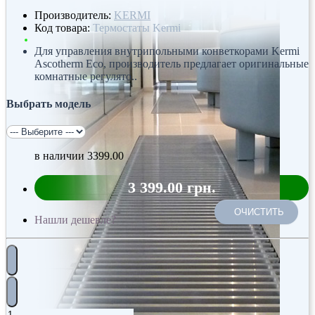
Производитель:
KERMI
Код товара:
Термостаты Kermi
Для управления внутрипольными конветкорами Kermi
Ascotherm Eco, производитель предлагает оригинальные
комнатные регулято..
Выбрать модель
в наличии
3399.00
3 399.00 грн.
ОЧИСТИТЬ
Нашли дешевле?