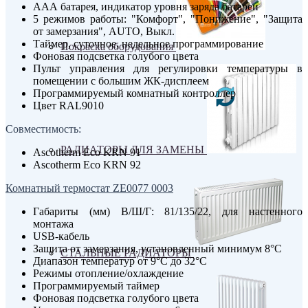
ААА батарея, индикатор уровня заряда батареи
5 режимов работы: "Комфорт", "Понижение", "Защита
от замерзания", AUTO, Выкл.
Таймер, суточное, недельное программирование
Покраска оборудования
Фоновая подсветка голубого цвета
Пульт управления для регулировки температуры в
помещении с большим ЖК-дисплеем
Программируемый комнатный контроллер
Цвет RAL9010
Совместимость:
РАДИАТОРЫ ДЛЯ ЗАМЕНЫ
Ascotherm Eco KRN 91
Ascotherm Eco KRN 92
Комнатный термостат ZE0077 0003
Габариты (мм) В/Ш/Г: 81/135/22, для настенного
монтажа
USB-кабель
Защита от замерзания, установленный минимум 8°С
СТАЛЬНЫЕ РАДИАТОРЫ
Диапазон температур от 9°С до 32°С
Режимы отопление/охлаждение
Программируемый таймер
Фоновая подсветка голубого цвета