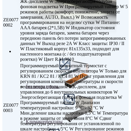
ЖК-дисплеем W Энергосберегающая голубая
фоновая подсветка W Программируемый таймер W 5
режимов работы (комфорт, понижение, защита от
замерзания, AUTO, Выкл.) W Возможность
ZE0077
программирования на неделю/ сутки W Питание:
0002
AAA батарея (2*1,5В) W Индикатор состояния
уровня заряда батареи, замена батареи через
переднюю панель без потери запрограммированных
данных W Выход реле 2A W Класс защиты: IP30 / II
W Пластиковый корпус 81x135x33, подходит для
Внутрипольные конвекторы
настенного монтажа (с / без подштукаторной
розетки) W Цвет RAL9010
Программируемый комнатный термостат с
регулированием скорости вентилятора W Только для
KRN 81 / KC2 81 / KC4 81 W Пульт управления для
регулирования комнатной температуры и скорости
Без вентилятора
вентилятора с большим ЖК-дисплеем, для
управления до 6 внутрипольных конвекторов W
Энергосберегающая голубая фоновая подсветка W
Программируемый таймер W Диапазон
ZE0077
температурной настройки: 9 °C - 32 °C W
0003
Мин.деление шкалы настройки 0,5°C W Температура
в режиме защиты от замерзания 8°C W Сдвиг
Климаконвекторы
температуры регулирования от установленной по
шкале настройки: +/5°C W Регулирование режимов