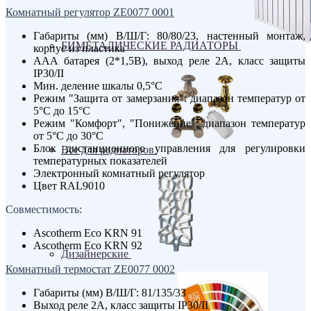
Комнатный регулятор ZE0077 0001
Габариты (мм) В/Ш/Г: 80/80/23, настенный монтаж,
БИМЕТАЛИЧЕСКИЕ РАДИАТОРЫ
корпус из пластика
ААА батарея (2*1,5В), выход реле 2А, класс защиты
IP30/II
Мин. деление шкалы 0,5°С
Режим "Защита от замерзания": диапазон температур от
5°С до 15°С
Режим "Комфорт", "Понижение": диапазон температур
от 5°С до 30°С
Блок дистанционного управления для регулировки
Все для радиаторов
температурных показателей
Электронный комнатный регулятор
Цвет RAL9010
Совместимость:
Ascotherm Eco KRN 91
Ascotherm Eco KRN 92
Дизайнерские
Комнатный термостат ZE0077 0002
Габариты (мм) В/Ш/Г: 81/135/33
Выход реле 2А, класс защиты IP30/II