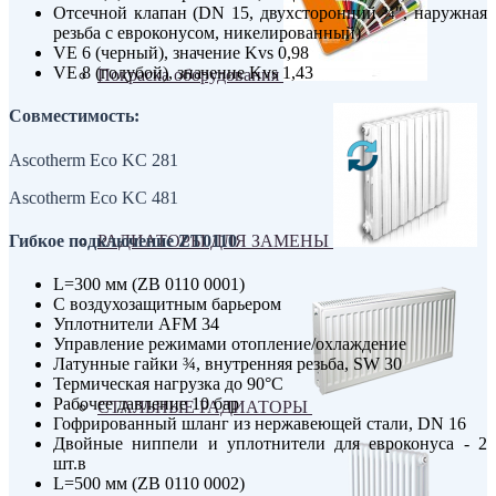
Отсечной клапан (DN 15, двухсторонний ¾″, наружная
резьба с евроконусом, никелированный)
VE 6 (черный), значение Kvs 0,98
VE 8 (голубой), значение Kvs 1,43
Покраска оборудования
Совместимость:
Ascotherm Eco KC 281
Ascotherm Eco KC 481
РАДИАТОРЫ ДЛЯ ЗАМЕНЫ
Гибкое подключение ZT0110
L=300 мм (ZB 0110 0001)
С воздухозащитным барьером
Уплотнители AFM 34
Управление режимами отопление/охлаждение
Латунные гайки ¾, внутренняя резьба, SW 30
Термическая нагрузка до 90°С
Рабочее давление 10 бар
СТАЛЬНЫЕ РАДИАТОРЫ
Гофрированный шланг из нержавеющей стали, DN 16
Двойные ниппели и уплотнители для евроконуса - 2
шт.в
L=500 мм (ZB 0110 0002)