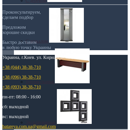
С деревом
Проконсультируем,
сделаем подбор
Предложим
хорошие скидки
С зеркалом
Быстро доставим
в любую точку Украины
Украина, г.Киев. ул. Кирилловская,160А
+38 (044) 38-38-710
+38 (096) 38-38-710
Теплая скамья
+38 (093) 38-38-710
пн-пт: 08:00 - 16:00
сб: выходной
вс: выходной
Эксклюзивные
batareya.com.ua@gmail.com