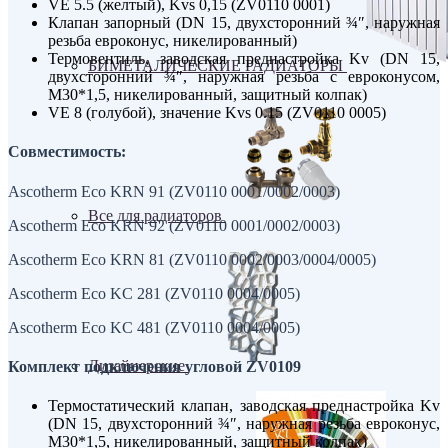
VE 5.5 (желтый), Kvs 0,15 (ZV0110 0001)
Клапан запорный (DN 15, двухсторонний ¾″, наружная
резьба евроконус, никелированный)
Термовентиль, заводская преднастройка Kv (DN 15,
БИМЕТАЛИЧЕСКИЕ РАДИАТОРЫ
двухсторонний ¾″, наружная резьба с евроконусом,
М30*1,5, никелированный, защитный колпак)
VE 8 (голубой), значение Kvs 0.15 (ZV0110 0005)
Совместимость:
Ascotherm Eco KRN 91 (ZV0110 0001/0002/0003)
Все для радиаторов
Ascotherm Eco KRN 92 (ZV0110 0001/0002/0003)
Ascotherm Eco KRN 81 (ZV0110 0002/0003/0004/0005)
Ascotherm Eco KC 281 (ZV0110 0004/0005)
Ascotherm Eco KC 481 (ZV0110 0004/0005)
Дизайнерские
Комплект подключения угловой ZV0109
Термостатический клапан, заводская преднастройка Kv
(DN 15, двухсторонний ¾″, наружная резьба евроконус,
М30*1,5, никелированный, защитный колпак)