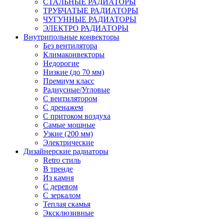
СТАЛЬНЫЕ РАДИАТОРЫ
ТРУБЧАТЫЕ РАДИАТОРЫ
ЧУГУННЫЕ РАДИАТОРЫ
ЭЛЕКТРО РАДИАТОРЫ
Внутрипольные конвекторы
Без вентилятора
Климаконвекторы
Недорогие
Низкие (до 70 мм)
Премиум класс
Радиусные/Угловые
С вентилятором
С дренажем
С притоком воздуха
Самые мощные
Узкие (200 мм)
Электрические
Дизайнерские радиаторы
Retro стиль
В тренде
Из камня
С деревом
С зеркалом
Теплая скамья
Эксклюзивные