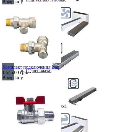
В корзину
С вентилятором
Комплект подключения Isan
С дренажем
1 545.00 грн.
В корзину
С притоком воздуха