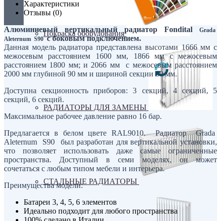
Характеристики
Отзывы (0)
Алюминиевый вертикальный радиатор Fondital
Grada
Покраска оборудования
с боковым подключением.
Aleternum S90
Данная модель радиатора представлена высотами 1666 мм с
межосевым расстоянием 1600 мм, 1866 мм с межосевым
расстоянием 1800 мм; и 2066 мм с межосевым расстоянием
2000 мм глубиной 90 мм и шириной секции 80 мм.
Доступна секционность приборов: 3 секций, 4 секций, 5
секций, 6 секций.
РАДИАТОРЫ ДЛЯ ЗАМЕНЫ
Максимальное рабочее давление равно 16 бар.
Предлагается в белом цвете RAL9010. Радиатор Grada
Aleternum S90 был разработан для вертикальной установки,
что позволяет использовать даже самые ограниченные
пространства. Доступный в семи моделях, он может
сочетаться с любым типом мебели и интерьера.
СТАЛЬНЫЕ РАДИАТОРЫ
Преимущества модели:
Батареи 3, 4, 5, 6 элементов
Идеально подходит для любого пространства
100% сделано в Италии