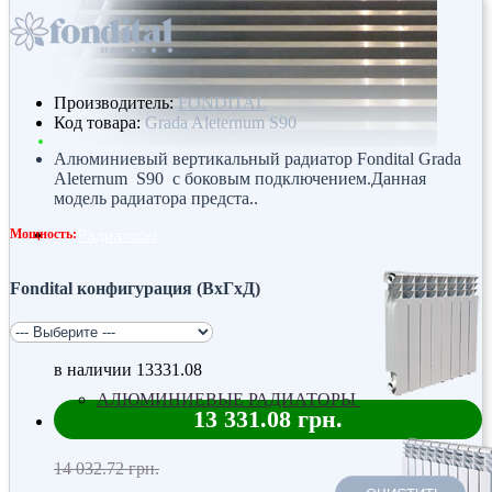
Производитель:
FONDITAL
Код товара:
Grada Aleternum S90
Алюминиевый вертикальный радиатор Fondital Grada
Aleternum S90 с боковым подключением.Данная
модель радиатора предста..
Мощность:
Радиаторы
Fondital конфигурация (ВхГхД)
в наличии
13331.08
АЛЮМИНИЕВЫЕ РАДИАТОРЫ
13 331.08 грн.
14 032.72 грн.