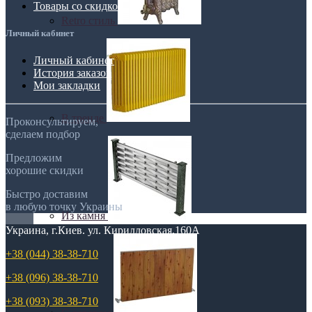
Товары со скидкой
Retro стиль
Личный кабинет
Личный кабинет
История заказов
Мои закладки
В тренде
Проконсультируем,
сделаем подбор
Предложим
хорошие скидки
Быстро доставим
в любую точку Украины
Из камня
Украина, г.Киев. ул. Кирилловская,160А
+38 (044) 38-38-710
+38 (096) 38-38-710
+38 (093) 38-38-710