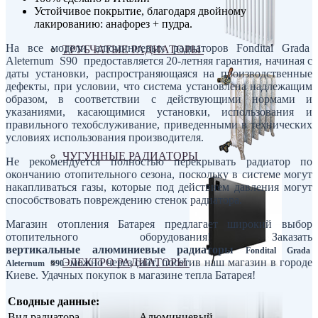
Устойчивое покрытие, благодаря двойному
лакированию: анафорез + пудра.
На все модели алюминиевых радиаторов Fondital Grada
ТРУБЧАТЫЕ РАДИАТОРЫ
Aleternum S90 предоставляется 20-летняя гарантия, начиная с
даты установки, распространяющаяся на производственные
дефекты, при условии, что система установлена надлежащим
образом, в соответствии с действующими нормами и
указаниями, касающимися установки, использования и
правильного техобслуживание, приведенными в технических
условиях использования производителя.
ЧУГУННЫЕ РАДИАТОРЫ
Не рекомендуется полностью перекрывать радиатор по
окончанию отопительного сезона, поскольку в системе могут
накапливаться газы, которые под действием давления могут
способствовать повреждению стенок радиатора.
Магазин отопления Батарея предлагает широкий выбор
отопительного оборудования! Заказать
вертикальные алюминиевые радиаторы
Fondital Grada
ЭЛЕКТРО РАДИАТОРЫ
можно через сайт, посетив наш магазин в городе
Aleternum S90
Киеве. Удачных покупок в магазине тепла Батарея!
Сводные данные:
Вид радиатора
Алюминиевый