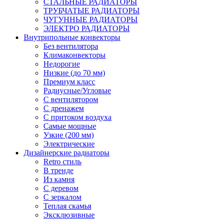
СТАЛЬНЫЕ РАДИАТОРЫ
ТРУБЧАТЫЕ РАДИАТОРЫ
ЧУГУННЫЕ РАДИАТОРЫ
ЭЛЕКТРО РАДИАТОРЫ
Внутрипольные конвекторы
Без вентилятора
Климаконвекторы
Недорогие
Низкие (до 70 мм)
Премиум класс
Радиусные/Угловые
С вентилятором
С дренажем
С притоком воздуха
Самые мощные
Узкие (200 мм)
Электрические
Дизайнерские радиаторы
Retro стиль
В тренде
Из камня
С деревом
С зеркалом
Теплая скамья
Эксклюзивные