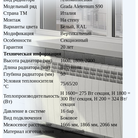
Модельный ряд
Grada Aleternum S90
Страна ТМ
Италия
Монтаж
На стену
Варианты цвета
Белый, RAL
Модификация
Вертикальный
Особенности
Секционный
Гарантия
20 лет
Техническая информация
Высота радиатора (мм)
1600, 1800, 2000
Длина радиатора (мм)
80/секция
Глубина радиатора (мм)
90
Условия теплоносителя
75/65/20
°С
Н 1600= 275 Вт секция, Н 1800 =
Теплопроизводительность
300 Вт/ секция, Н 200 = 324 Вт/
(Вт)
секция
Давление в системе
16 бар
Вид подключения
Боковое
Межосевое расстояние
1666 мм, 1866 мм, 2066 мм
Материал изготовления
Алюминий