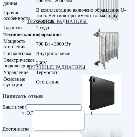
500 мм - 2000 мм
длины
В комплектацию включено обрамление U-
Прочие
типа. Вентиляторы имеют только одну
особенности
скорость
ТРУБЧАТЫЕ РАДИАТОРЫ
Гарантия
2 года
Техническая информация
Мощность
700 Вт - 3000 Вт
отопления
Тип монтажа
Внутрипольный
Электрическое
230V
подключение
ЧУГУННЫЕ РАДИАТОРЫ
Управление
Термостат
Основные
Отопление
функции
Написать отзыв
Ваше имя:
ЭЛЕКТРО РАДИАТОРЫ
Достоинства: