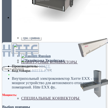
Украина, г.Киев. ул. Кирилловская,160А
грн.
Валюта
НАСТЕННЫЕ КОНВЕКТОРЫ
€ Euro
грн. Гривна
Язык
Russian
Українська
ПЛИНТУСНЫЕ КОНВЕКТОРЫ
Производитель:
HITTE
Код товара:
HITTE EXX
Внутрипольный электроконвектор Хитте EXX - это
мощное устройство для автономного отопления сухих
помещений. Hitte EXX фу..
Мощность:
СПЕЦИАЛЬНЫЕ КОНВЕКТОРЫ
Выбор ширины