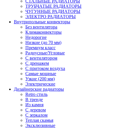
СТАЛЬНЫЕ РАДИАТОРЫ
ТРУБЧАТЫЕ РАДИАТОРЫ
ЧУГУННЫЕ РАДИАТОРЫ
ЭЛЕКТРО РАДИАТОРЫ
Внутрипольные конвекторы
Без вентилятора
Климаконвекторы
Недорогие
Низкие (до 70 мм)
Премиум класс
Радиусные/Угловые
С вентилятором
С дренажем
С притоком воздуха
Самые мощные
Узкие (200 мм)
Электрические
Дизайнерские радиаторы
Retro стиль
В тренде
Из камня
С деревом
С зеркалом
Теплая скамья
Эксклюзивные