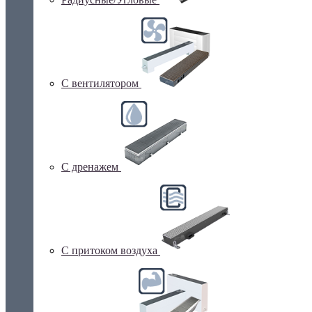
С вентилятором
С дренажем
С притоком воздуха