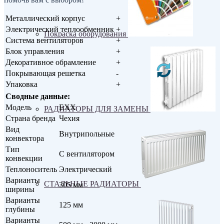
Металлический корпус
+
Электрический теплообменник
+
Покраска оборудования
Система вентиляторов
+
Блок управления
+
Декоративное обрамление
+
Покрывающая решетка
-
Упаковка
+
Сводные данные:
Модель
EXX
РАДИАТОРЫ ДЛЯ ЗАМЕНЫ
Страна бренда
Чехия
Вид
Внутрипольные
конвектора
Тип
С вентилятором
конвекции
Теплоноситель
Электрический
Варианты
СТАЛЬНЫЕ РАДИАТОРЫ
305 мм
ширины
Варианты
125 мм
глубины
Варианты