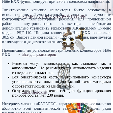
Hitte EXX функционирует при 230-ти вольтовом напряжении.
Электрические чешские конвекторы Хитте безопасны в
использовании. Температурный датчик в термостате
БИМЕТАЛИЧЕСКИЕ РАДИАТОРЫ
контролирует температурные режимы. Для полноценной
работы внутрипольного конвектора необходимо
дополнительно установить термостат с ЖК-дисплеем Сименс
модели РДГ 110. Ширина конвектора Hitte EXX составляет
30,5 см. Высота данной модели - 12,5 см. Длинна, варьируется
от пятидесяти до двухсот сантиметров.
Предписания по установке внутрипольных конвекторов Hitte
Все для радиаторов
EXX:
Решетки могут использоваться как стальные, так и
алюминиевые. Не рекомендуется использовать изделия
из дерева или пластика.
Вся электрическая часть внутрипольного конвектора
устанавливается только по монтажной схеме мастерами
с соответствующей квалификацией.
Оптимальное напряжение сети для функционирования
Дизайнерские
прибора составляет 230 вольт.
Интернет- магазин «БАТАРЕЯ» гарантирует высокое качество
абсолютно всей климатической техники. Мы будем рады
помочь вам с выбором!