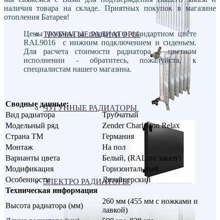
наличия товара на складе. Приятных покупок в магазине
отопления Батарея!
Цены указаны за радиатор в стандартном цвете
ТРУБЧАТЫЕ РАДИАТОРЫ
RAL9016 с нижним подключением и сиденьем.
Для расчета стоимости радиатора в цветном
исполнении - обратитесь, пожалуйста, к
специалистам нашего магазина.
Сводные данные:
ЧУГУННЫЕ РАДИАТОРЫ
Вид радиатора
Трубчатый
Модельный ряд
Zender Charleston Relax
Страна ТМ
Германия
Монтаж
На пол
Варианты цвета
Белый, (RAL по заказу)
Модификация
Горизонтальный
Особенности
Дизайнерский
ЭЛЕКТРО РАДИАТОРЫ
Техническая информация
260 мм (455 мм с ножками и
Высота радиатора (мм)
лавкой)