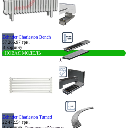
Недорогие
Zehnder Charleston Bench
57 266.97 грн.
В корзину
НОВАЯ МОДЕЛЬ
Низкие (до 70 мм)
Премиум класс
Zehnder Charleston Turned
22 472.54 грн.
В корзину
Радиусные/Угловые