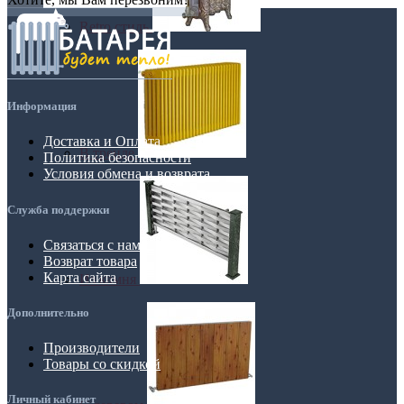
Retro стиль
Информация
Доставка и Оплата
В тренде
Политика безопасности
Условия обмена и возврата
Служба поддержки
Связаться с нами
Возврат товара
Карта сайта
Из камня
Дополнительно
Производители
Товары со скидкой
Личный кабинет