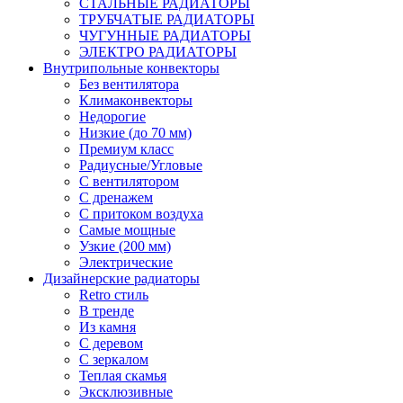
СТАЛЬНЫЕ РАДИАТОРЫ
ТРУБЧАТЫЕ РАДИАТОРЫ
ЧУГУННЫЕ РАДИАТОРЫ
ЭЛЕКТРО РАДИАТОРЫ
Внутрипольные конвекторы
Без вентилятора
Климаконвекторы
Недорогие
Низкие (до 70 мм)
Премиум класс
Радиусные/Угловые
С вентилятором
С дренажем
С притоком воздуха
Самые мощные
Узкие (200 мм)
Электрические
Дизайнерские радиаторы
Retro стиль
В тренде
Из камня
С деревом
С зеркалом
Теплая скамья
Эксклюзивные