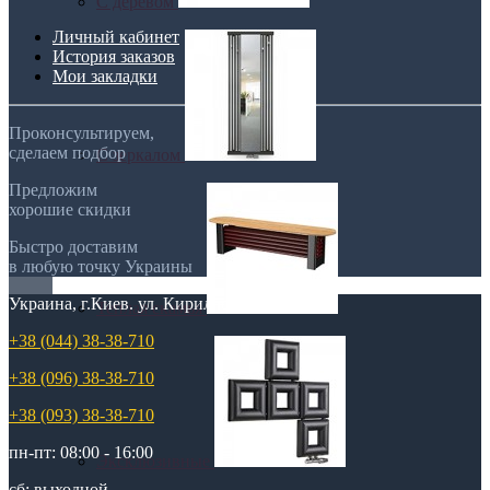
С деревом
Личный кабинет
История заказов
Мои закладки
Проконсультируем,
сделаем подбор
С зеркалом
Предложим
хорошие скидки
Быстро доставим
в любую точку Украины
Украина, г.Киев. ул. Кирилловская,160А
Теплая скамья
+38 (044) 38-38-710
+38 (096) 38-38-710
+38 (093) 38-38-710
пн-пт: 08:00 - 16:00
Эксклюзивные
сб: выходной