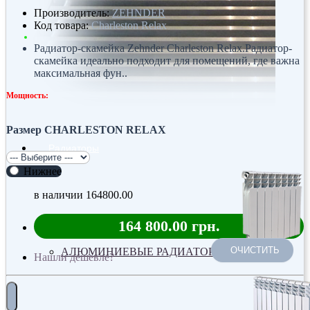
Производитель:
ZEHNDER
Код товара:
Charleston Relax
Радиатор-скамейка Zehnder Charleston Relax.Радиатор-
скамейка идеально подходит для помещений, где важна
максимальная фун..
Мощность:
Размер CHARLESTON RELAX
Радиаторы
Нижнее
в наличии
164800.00
164 800.00 грн.
ОЧИСТИТЬ
АЛЮМИНИЕВЫЕ РАДИАТОРЫ
Нашли дешевле?