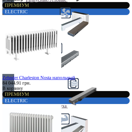
ПРЕМИУМ
ELECTRIC
С вентилятором
С дренажем
Zehnder Charleston Nosta напольный
84 044.91 грн.
В корзину
ПРЕМИУМ
ELECTRIC
С притоком воздуха