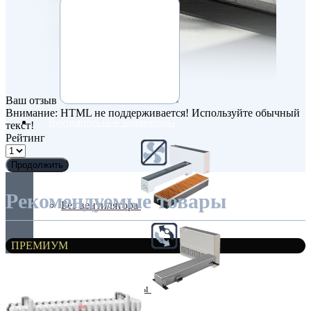
Ваш отзыв
Внимание:
HTML не поддерживается! Используйте обычный
Внутрипольные конвекторы
текст!
Рейтинг
Продолжить
Рекомендуемые товары
Без вентилятора
ПРЕМИУМ
Климаконвекторы