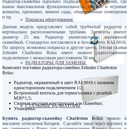
Радиатор-скамейка идеально подходит для помещений, где
важна максимальная функциональность: детские и игровые
комнаты, прихожие, зимние сады, общественные помещения
и пр.
Покраска оборудования
Данная модель представляет собой трубчатый радиатор с
вертикально расположенными трубами. Элементы имеют
диаметр 25 мм. Радиатор укомплектован деревянной
скамейкой. Стандартно поставляется в белом цвете RAL9016.
По запросу, возможна покраска в другие цвета. Теплая скамья
Zehnder Charleston Relax имеет нижнее одностороннее
подключение с межосевым расстоянием 50 мм.
РАДИАТОРЫ ДЛЯ ЗАМЕНЫ
Комплект поставки радиатора-самейки Zehnder Charleston
Relax:
Радиатор, окрашенный в цвет RAL9016 с нижним
односторонним подключением 1/2;
Встроенный вентиль для термоголовки с резьбой
М30*1,5;
Сварная несущая конструкция для скамейки;
СТАЛЬНЫЕ РАДИАТОРЫ
Упакорвка.
Купить радиатор-скамейку Charleston Relax
можно в
магазине отопления Батарея. Сделайте заказ через корзину и
мы свяжемся с Вами для подтверждения Вашего заказа и