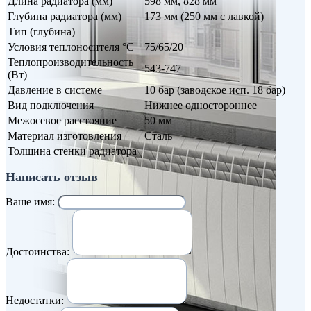
Длина радиатора (мм)
598 мм, 828 мм
Глубина радиатора (мм)
173 мм (250 мм с лавкой)
Тип (глубина)
Условия теплоносителя °С
75/65/20
Теплопроизводительность
543-747
(Вт)
Давление в системе
10 бар (заводское исп. 18 бар)
Вид подключения
Нижнее одностороннее
Межосевое расстояние
50 мм
Материал изготовления
Сталь
Толщина стенки радиатора
Написать отзыв
Ваше имя:
Достоинства:
Недостатки: