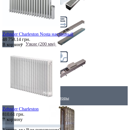
Самые мощные
Zehnder Charleston Nosta настенный
48 758.14 грн.
Узкие (200 мм)
В корзину
Электрические
Дизайнерские радиаторы
Zehnder Charleston
810.61 грн.
В корзину
Хотите, мы Вам перезвоним?