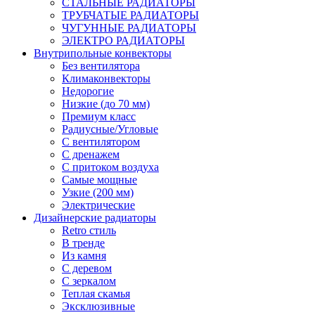
СТАЛЬНЫЕ РАДИАТОРЫ
ТРУБЧАТЫЕ РАДИАТОРЫ
ЧУГУННЫЕ РАДИАТОРЫ
ЭЛЕКТРО РАДИАТОРЫ
Внутрипольные конвекторы
Без вентилятора
Климаконвекторы
Недорогие
Низкие (до 70 мм)
Премиум класс
Радиусные/Угловые
С вентилятором
С дренажем
С притоком воздуха
Самые мощные
Узкие (200 мм)
Электрические
Дизайнерские радиаторы
Retro стиль
В тренде
Из камня
С деревом
С зеркалом
Теплая скамья
Эксклюзивные