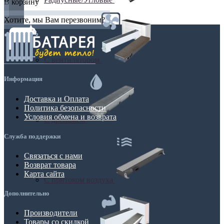
В корзину
Хотите, мы Вам перезвоним?
С вентилятором
Информация
Доставка и Оплата
Политика безопасности
Условия обмена и возврата
С дренажем
Служба поддержки
Связаться с нами
Возврат товара
Карта сайта
С притоком воздуха
Дополнительно
Производители
Товары со скидкой