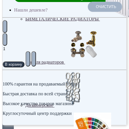
ОЧИСТИТЬ
Нашли дешевле?
БИМЕТАЛИЧЕСКИЕ РАДИАТОРЫ
Все для радиаторов
В корзину
100% гарантия на продаваемый товар
Быстрая доставка по всей стране
Высокое качество товаров магазина
Дизайнерские
Круглосуточный центр поддержки