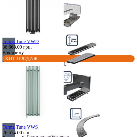
Недорогие
Terma Tune VWD
36 668.00 грн.
В корзину
ХИТ ПРОДАЖ
Низкие (до 70 мм)
Премиум класс
Terma Tune VWS
26 574.00 грн.
Радиусные/Угловые