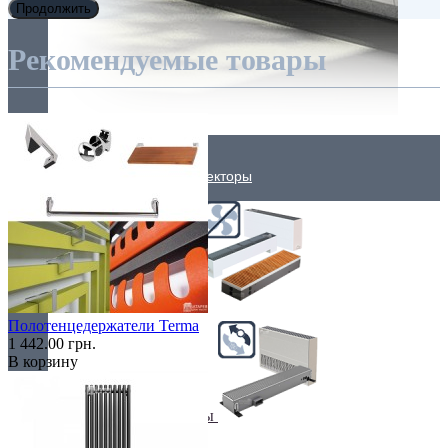
Продолжить
Рекомендуемые товары
Внутрипольные конвекторы
Без вентилятора
Полотенцедержатели Terma
1 442.00 грн.
В корзину
Климаконвекторы