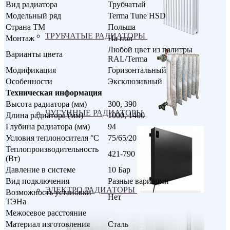
Вид радиатора
Трубчатый
Модельный ряд
Terma Tune HSD
Страна ТМ
Польша
ТРУБЧАТЫЕ РАДИАТОРЫ
Монтаж
На пол
Любой цвет из палитры
Варианты цвета
RAL/Terma
Модификация
Горизонтальный
Особенности
Эксклюзивный
Техническая информация
Высота радиатора (мм)
300, 390
ЧУГУННЫЕ РАДИАТОРЫ
Длина радиатора (мм)
1000, 1400
Глубина радиатора (мм)
94
Условия теплоносителя °С
75/65/20
Теплопроизводительность
421-790
(Вт)
Давление в системе
10 Бар
Вид подключения
Разные вариации
ЭЛЕКТРО РАДИАТОРЫ
Возможность установки
Нет
ТЭНа
Межосевое расстояние
Материал изготовления
Сталь