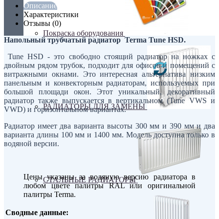
Описание
Характеристики
Отзывы (0)
Покраска оборудования
Напольный трубчатый радиатор Terma Tune HSD.
Tune HSD - это свободно стоящий радиатор на ножках с
двойным рядом трубок, подходит для офисов и помещений с
витражными окнами. Это интересная альтернатива низким
панельным и конвекторным радиаторам, используемых при
большой площади окон. Этот уникальный, декоративный
радиатор также выпускается в вертикальном (Tune VWS и
РАДИАТОРЫ ДЛЯ ЗАМЕНЫ
VWD) и горизонтальном вариантах.
Радиатор имеет два варианта высоты 300 мм и 390 мм и два
варианта длины 100 мм и 1400 мм. Модель доступна только в
водяной версии.
Цены указаны за водяную версию радиатора в
СТАЛЬНЫЕ РАДИАТОРЫ
любом цвете палитры RAL или оригинальной
палитры Terma.
Сводные данные: