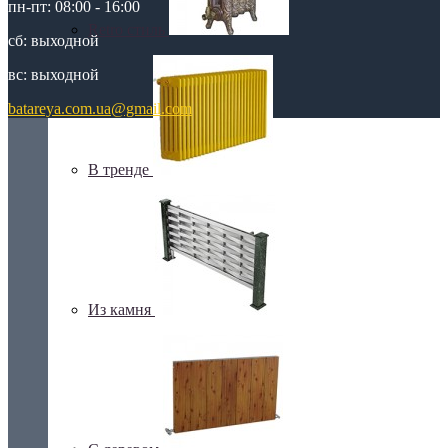
пн-пт: 08:00 - 16:00
Retro стиль
сб: выходной
вс: выходной
batareya.com.ua@gmail.com
В тренде
Из камня