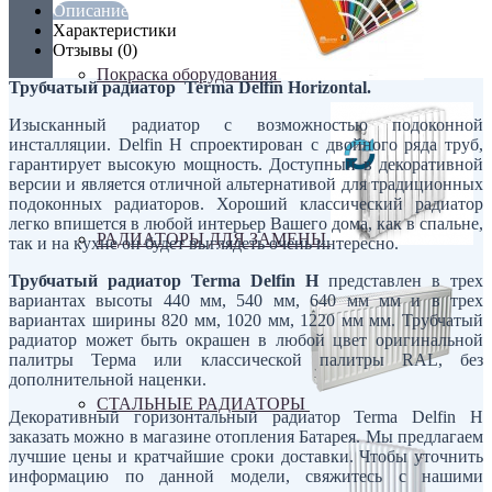
Описание
Характеристики
Отзывы (0)
Покраска оборудования
Трубчатый радиатор Terma Delfin Horizontal.
Изысканный радиатор с возможностью подоконной
инсталляции. Delfin H спроектирован с двойного ряда труб,
гарантирует высокую мощность. Доступный в декоративной
версии и является отличной альтернативой для традиционных
подоконных радиаторов. Хороший классический радиатор
легко впишется в любой интерьер Вашего дома, как в спальне,
РАДИАТОРЫ ДЛЯ ЗАМЕНЫ
так и на кухне он будет выглядеть очень интересно.
Трубчатый радиатор Terma Delfin H
представлен в трех
вариантах высоты 440 мм, 540 мм, 640 мм мм и в трех
вариантах ширины 820 мм, 1020 мм, 1220 мм мм. Трубчатый
радиатор может быть окрашен в любой цвет оригинальной
палитры Терма или классической палитры RAL, без
дополнительной наценки.
СТАЛЬНЫЕ РАДИАТОРЫ
Декоративный горизонтальный радиатор Terma Delfin H
заказать можно в магазине отопления Батарея. Мы предлагаем
лучшие цены и кратчайшие сроки доставки. Чтобы уточнить
информацию по данной модели, свяжитесь с нашими