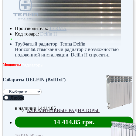
Производитель:
TERMA
Код товара:
Delfin H
Трубчатый радиатор Terma Delfin
Horizontal.Изысканный радиатор с возможностью
подоконной инсталляции. Delfin H спроекти..
Мощность:
Радиаторы
Габариты DELFIN (ВхШхГ)
Любое
в наличии
14414.85
АЛЮМИНИЕВЫЕ РАДИАТОРЫ
14 414.85 грн.
16 016.50 грн.