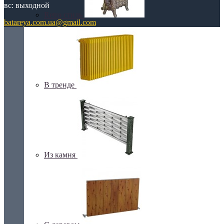
вс: выходной
Retro стиль
batareya.com.ua@gmail.com
В тренде
Из камня