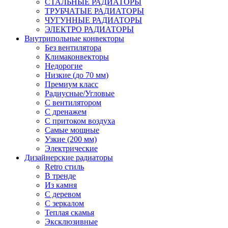
СТАЛЬНЫЕ РАДИАТОРЫ
ТРУБЧАТЫЕ РАДИАТОРЫ
ЧУГУННЫЕ РАДИАТОРЫ
ЭЛЕКТРО РАДИАТОРЫ
Внутрипольные конвекторы
Без вентилятора
Климаконвекторы
Недорогие
Низкие (до 70 мм)
Премиум класс
Радиусные/Угловые
С вентилятором
С дренажем
С притоком воздуха
Самые мощные
Узкие (200 мм)
Электрические
Дизайнерские радиаторы
Retro стиль
В тренде
Из камня
С деревом
С зеркалом
Теплая скамья
Эксклюзивные