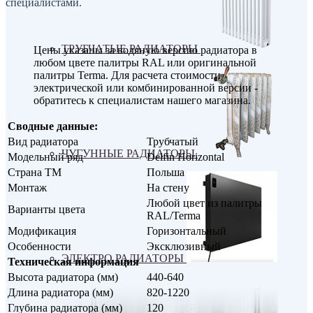
специалистами.
ТРУБЧАТЫЕ РАДИАТОРЫ
Цены указаны за водяную версию радиатора в
любом цвете палитры RAL или оригинальной
палитры Terma. Для расчета стоимости
электрической или комбинированной версии -
обратитесь к специалистам нашего магазина.
Сводные данные:
Вид радиатора
Трубчатый
ЧУГУННЫЕ РАДИАТОРЫ
Модельный ряд
Delfin Horizontal
Страна ТМ
Польша
Монтаж
На стену
Любой цвет из палитры
Варианты цвета
RAL/Terma
Модификация
Горизонтальный
Особенности
Эксклюзивный
ЭЛЕКТРО РАДИАТОРЫ
Техническая информация
Высота радиатора (мм)
440-640
Длина радиатора (мм)
820-1220
Глубина радиатора (мм)
120