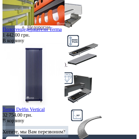
Недорогие
Полотенцедержатели Terma
1 442.00 грн.
В корзину
Низкие (до 70 мм)
Премиум класс
Terma Delfin Vertical
32 754.00 грн.
В корзину
Хотите, мы Вам перезвоним?
Радиусные/Угловые