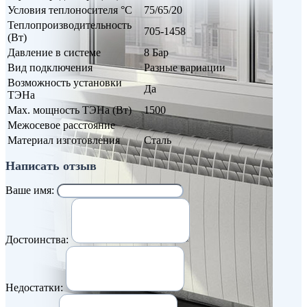
Условия теплоносителя °С
75/65/20
Теплопроизводительность
705-1458
(Вт)
Давление в системе
8 Бар
Вид подключения
Разные вариации
Возможность установки
Да
ТЭНа
Max. мощность ТЭНа (Вт)
1500
Межосевое расстояние
Материал изготовления
Сталь
Написать отзыв
Ваше имя:
Достоинства:
Недостатки: