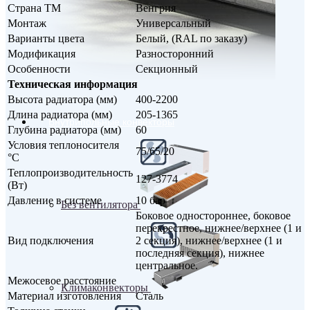
Страна ТМ
Венгрия
Монтаж
Универсальный
Варианты цвета
Белый, (RAL по заказу)
Модификация
Разносторонний
Особенности
Секционный
Техническая информация
Высота радиатора (мм)
400-2200
Длина радиатора (мм)
205-1365
Внутрипольные конвекторы
Глубина радиатора (мм)
60
Условия теплоносителя
75/65/20
°С
Теплопроизводительность
127-3774
(Вт)
Давление в системе
10 бар
Без вентилятора
Боковое одностороннее, боковое
перекрестное, нижнее/верхнее (1 и
Вид подключения
2 секция), нижнее/верхнее (1 и
последняя секция), нижнее
центральное.
Межосевое расстояние
Климаконвекторы
Материал изготовления
Сталь