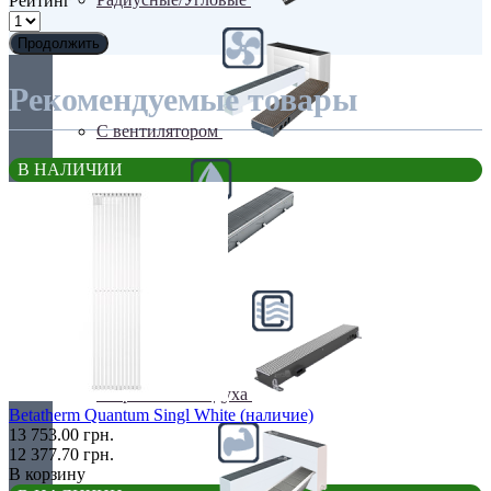
Рейтинг
Продолжить
Рекомендуемые товары
С вентилятором
В НАЛИЧИИ
С дренажем
С притоком воздуха
Betatherm Quantum Singl White (наличие)
13 753.00 грн.
12 377.70 грн.
В корзину