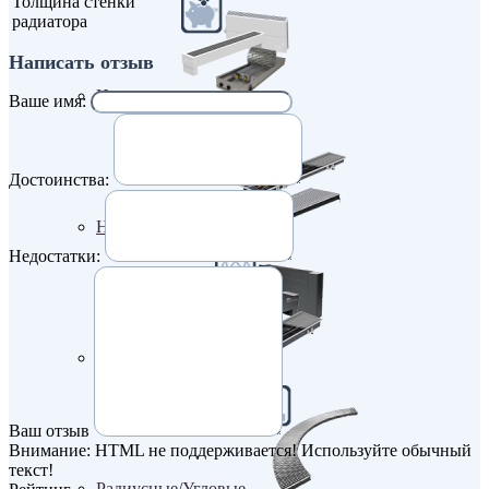
Толщина стенки
радиатора
Написать отзыв
Недорогие
Ваше имя:
Достоинства:
Низкие (до 70 мм)
Недостатки:
Премиум класс
Ваш отзыв
Внимание:
HTML не поддерживается! Используйте обычный
текст!
Радиусные/Угловые