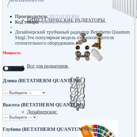
Производитель:
BETATHERM
БИМЕТАЛИЧЕСКИЕ РАДИАТОРЫ
Код товара:
Quantum Singl
Дизайнерский трубчаиый радиатор Betatherm Quantum
Singl.Это популярная модель от производителя
отопительного оборудовани..
Мощность:
Все для радиаторов
Любое
Длина (BETATHERM QUANTUM)
Высота (BETATHERM QUANTUM)
Дизайнерские
Глубина (BETATHERM QUANTUM SINGL)