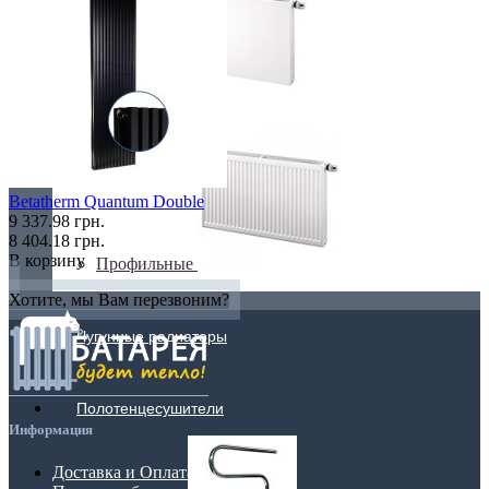
Плоские
Betatherm Quantum Double
9 337.98 грн.
8 404.18 грн.
В корзину
Профильные
Хотите, мы Вам перезвоним?
Чугунные радиаторы
Полотенцесушители
Информация
Доставка и Оплата