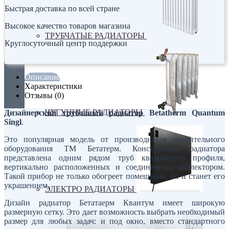
Быстрая доставка по всей стране
Высокое качество товаров магазина
ТРУБЧАТЫЕ РАДИАТОРЫ
Круглосуточный центр поддержки
Описание
Характеристики
Отзывы (0)
ЧУГУННЫЕ РАДИАТОРЫ
Дизайнерский трубчаиый радиатор Betatherm Quantum
Singl
.
Это популярная модель от производителя отопительного
оборудования ТМ Бетатерм. Конструкция радиатора
представлена одним рядом труб квадратного профиля,
вертикально расположенных и соединенных коллектором.
Такой прибор не только обогреет помещение, но и станет его
украшением.
ЭЛЕКТРО РАДИАТОРЫ
Дизайн радиатор Бетатаерм Квантум имеет широкую
размерную сетку. Это дает возможность выбрать необходимый
размер для любых задач: и под окно, вместо стандартного