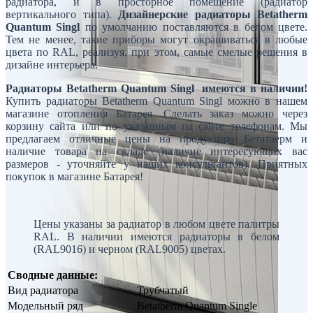
радиатора, и в просторное помещение (радиатор
вертикального типа).
Дизайнерские радиаторы Betatherm
Quantum Singl
по умолчанию поставляются в белом цвете.
Тем не менее, такие приборы могут окрашиваться в любые
цвета по RAL, реализуя, при этом, самые смелые решения в
дизайне интерьера.
Радиаторы Betatherm Quantum Singl имеются в наличии!
Купить радиаторы Betatherm Quantum Singl можно в нашем
магазине отопления Батарея. Сделать заказ можно через
корзину сайта или по указанным на сайте телефонам. Мы
предлагаем отличные цены на продукцию Бетатаерм и
наличие товара на складе (наличие интересующих вас
размеров - уточняйте у наших консультантов). Приятных
покупок в магазине Батарея!
Цены указаны за радиатор в любом цвете палитры
RAL. В наличии имеются радиаторы в белом
(RAL9016) и черном (RAL9005) цветах.
Сводные данные:
Вид радиатора
Трубчатый
Модельный ряд
Betatherm Quantum Single