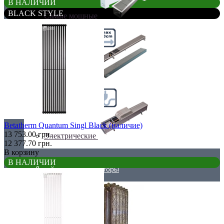
В НАЛИЧИИ
BLACK STYLE
Самые мощные
Узкие (200 мм)
Betatherm Quantum Singl Black (наличие)
13 753.00 грн.
Электрические
12 377.70 грн.
В корзину
В НАЛИЧИИ
Дизайнерские радиаторы