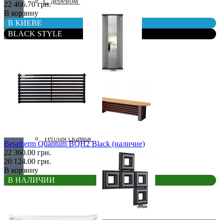
С деревом
22 466.70 грн.
В корзину
В КИЕВЕ
BLACK STYLE
С зеркалом
Теплая скамья
Betatherm Quantum BQH2 Black (наличие)
22 360.00 грн.
20 124.00 грн.
В корзину
В НАЛИЧИИ
Эксклюзивные