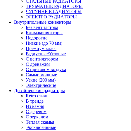
СТАЛЬНЫЕ РАДИАТОРЫ
ТРУБЧАТЫЕ РАДИАТОРЫ
ЧУГУННЫЕ РАДИАТОРЫ
ЭЛЕКТРО РАДИАТОРЫ
Внутрипольные конвекторы
Без вентилятора
Климаконвекторы
Недорогие
Низкие (до 70 мм)
Премиум класс
Радиусные/Угловые
С вентилятором
С дренажем
С притоком воздуха
Самые мощные
Узкие (200 мм)
Электрические
Дизайнерские радиаторы
Retro стиль
В тренде
Из камня
С деревом
С зеркалом
Теплая скамья
Эксклюзивные