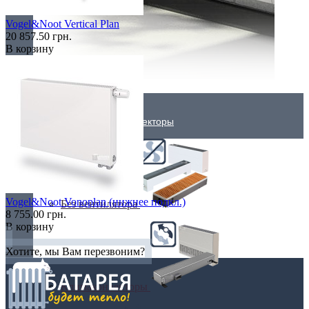
Vogel&Noot Vertical Plan
20 857.50 грн.
В корзину
Внутрипольные конвекторы
Vogel&Noot Vonoplan (нижнее подкл.)
Без вентилятора
8 755.00 грн.
В корзину
Хотите, мы Вам перезвоним?
Климаконвекторы