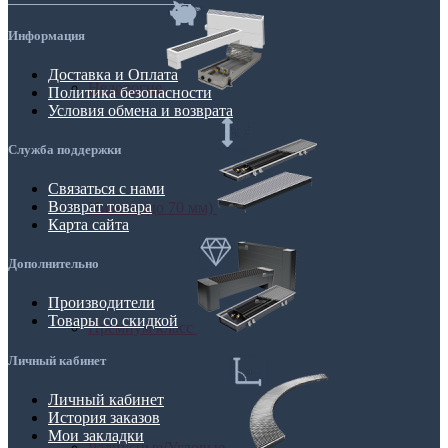
Информация
Доставка и Оплата
Недорогие
Политика безопасности
Условия обмена и возврата
Служба поддержки
Связаться с нами
Возврат товара
Низкие (до 70 мм)
Карта сайта
Дополнительно
Производители
Товары со скидкой
Премиум класс
Личный кабинет
Личный кабинет
История заказов
Мои закладки
Радиусные/Угловые