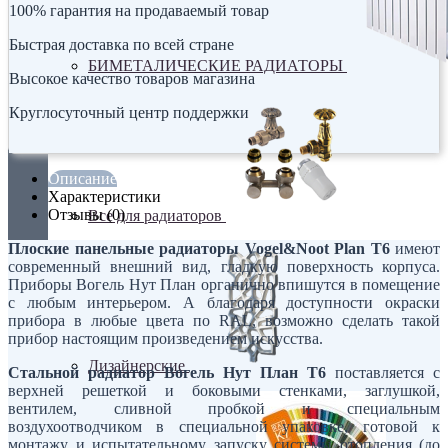
100% гарантия на продаваемый товар
Быстрая доставка по всей стране
БИМЕТАЛИЧЕСКИЕ РАДИАТОРЫ
Высокое качество товаров магазина
Круглосуточный центр поддержки
Описание
Характеристики
Отзывы (0)
Все для радиаторов
Плоские панельные радиаторы Vogel&Noot Plan T6
имеют
современный внешний вид, гладкую поверхность корпуса.
Приборы Вогель Нут План органично впишутся в помещение
с любым интерьером. А благодаря доступности окраски
прибора в любые цвета по RAL, возможно сделать такой
прибор настоящим произведением искусства.
Дизайнерские
Стальной радиатор Вогель Нут План T6
поставляется с
верхней решеткой и боковыми стенками, заглушкой,
вентилем, сливной пробкой и специальным
воздухоотводчиком в специальной упаковке, готовой к
монтажу и испытательному запуску системы отопления (до