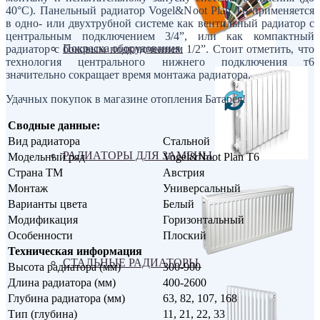
40°C). Панельный радиатор Vogel&Noot Plan T6 применяется
в одно- или двухтрубной системе как вентильный радиатор с
центральным подключением 3/4”, или как компактный
Покраска оборудования
радиатор с боковым подключением 1/2”. Стоит отметить, что
технология центрального нижнего подключения т6
значительно сокращает время монтажа радиатора.
Удачных покупок в магазине отопления Батарея!
Сводные данные:
Вид радиатора
Стальной
РАДИАТОРЫ ДЛЯ ЗАМЕНЫ
Модельный ряд
Vogel&Noot Plan T6
Страна ТМ
Австрия
Монтаж
Универсальный
Варианты цвета
Белый
Модификация
Горизонтальный
Особенности
Плоский
Техническая информация
СТАЛЬНЫЕ РАДИАТОРЫ
Высота радиатора (мм)
300-900
Длина радиатора (мм)
400-2600
Глубина радиатора (мм)
63, 82, 107, 168
Тип (глубина)
11, 21, 22, 33