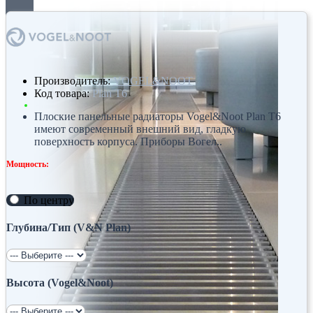
Производитель:
VOGEL&NOOT
Код товара:
Plan T6
Плоские панельные радиаторы Vogel&Noot Plan T6
имеют современный внешний вид, гладкую
поверхность корпуса. Приборы Вогел..
Мощность:
По центру
Глубина/Тип (V&N Plan)
Высота (Vogel&Noot)