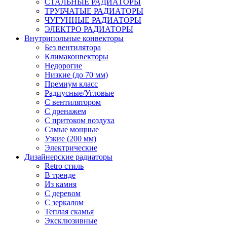
СТАЛЬНЫЕ РАДИАТОРЫ
ТРУБЧАТЫЕ РАДИАТОРЫ
ЧУГУННЫЕ РАДИАТОРЫ
ЭЛЕКТРО РАДИАТОРЫ
Внутрипольные конвекторы
Без вентилятора
Климаконвекторы
Недорогие
Низкие (до 70 мм)
Премиум класс
Радиусные/Угловые
С вентилятором
С дренажем
С притоком воздуха
Самые мощные
Узкие (200 мм)
Электрические
Дизайнерские радиаторы
Retro стиль
В тренде
Из камня
С деревом
С зеркалом
Теплая скамья
Эксклюзивные