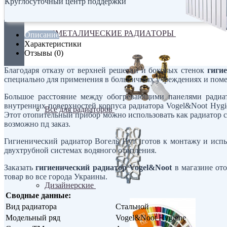
Круглосуточный центр поддержки
БИМЕТАЛИЧЕСКИЕ РАДИАТОРЫ
Описание
Характеристики
Отзывы (0)
Благодаря отказу от верхней решетки и боковых стенок
гиги
специально для применения в больничных учреждениях и пом
Большое расстояние между обогревающими панелями радиат
внутренних поверхностей корпуса радиатора Vogel&Noot Hygi
Все для радиаторов
Этот отопительный прибор можно использовать как радиатор 
возможно пд заказ.
Гигиенический радиатор Вогель Нут готов к монтажу и испыт
двухтрубной системах водяного отопления.
Заказать
гигиенический радиатор Vogel&Noot
в магазине ото
товар во все города Украины.
Дизайнерские
Сводные данные:
Вид радиатора
Стальной
Модельный ряд
Vogel&Noot Hygiene