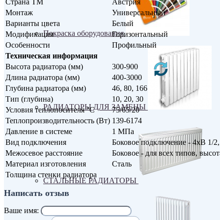
Страна ТМ
Австрия
Монтаж
Универсальный
Варианты цвета
Белый
Покраска оборудования
Модификация
Горизонтальный
Особенности
Профильный
Техническая информация
Высота радиатора (мм)
300-900
Длина радиатора (мм)
400-3000
Глубина радиатора (мм)
46, 80, 166
Тип (глубина)
10, 20, 30
РАДИАТОРЫ ДЛЯ ЗАМЕНЫ
Условия теплоносителя °С
75/65/20
Теплопроизводительность (Вт)
139-6174
Давление в системе
1 МПа
Вид подключения
Боковое подключение - 4хВ 1/2
Межосевое расстояние
Боковое - для всех типов, высот
Материал изготовления
Сталь
Толщина стенки радиатора
СТАЛЬНЫЕ РАДИАТОРЫ
Написать отзыв
Ваше имя: