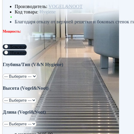
Производитель:
VOGEL&NOOT
Код товара:
Hygiene
Благодаря отказу от верхней решетки и боковых стенок г
Мощность:
Боковое
Нижнее
Глубина/Тип (V&N Hygiene)
Высота (Vogel&Noot)
Длина (Vogel&Noot)