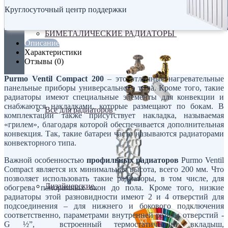
Круглосуточный центр поддержки
БИМЕТАЛИЧЕСКИЕ РАДИАТОРЫ
Описание
Характеристики
Отзывы (0)
Purmo Ventil Compact 200
– это отличные нагревательные
панельные приборы универсального типа. Кроме того, такие
радиаторы имеют специальные элементы для конвекции и
снабжаются накладками, которые размещают по бокам. В
Все для радиаторов
комплектации также присутствует накладка, называемая
«грилем», благодаря которой обеспечивается дополнительная
конвекция. Так, такие батареи часто называются радиаторами
конвекторного типа.
Важной особенностью
профильных радиаторов
Purmo Ventil
Compact является их минимальная высота, всего 200 мм. Что
позволяет использовать такие радиаторы, в том числе, для
Дизайнерские
обогрева панорамных окон до пола. Кроме того, низкие
радиаторы этой разновидности имеют 2 и 4 отверстий для
подсоединения – для нижнего и бокового подключения
соответственно, параметрами внутренней резьбы отверстий -
G ½”, встроенный термостатический вкладыш,