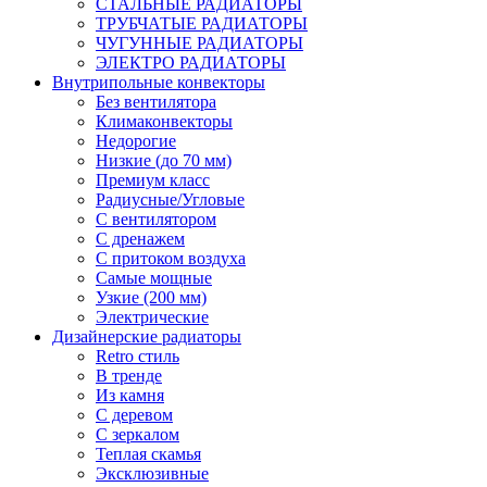
СТАЛЬНЫЕ РАДИАТОРЫ
ТРУБЧАТЫЕ РАДИАТОРЫ
ЧУГУННЫЕ РАДИАТОРЫ
ЭЛЕКТРО РАДИАТОРЫ
Внутрипольные конвекторы
Без вентилятора
Климаконвекторы
Недорогие
Низкие (до 70 мм)
Премиум класс
Радиусные/Угловые
С вентилятором
С дренажем
С притоком воздуха
Самые мощные
Узкие (200 мм)
Электрические
Дизайнерские радиаторы
Retro стиль
В тренде
Из камня
С деревом
С зеркалом
Теплая скамья
Эксклюзивные