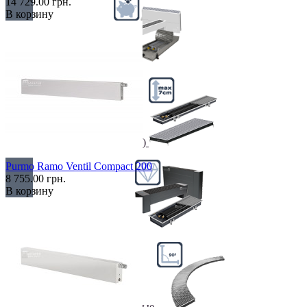
14 729.00 грн.
В корзину
Недорогие
Низкие (до 70 мм)
Purmo Ramo Ventil Compact 200
8 755.00 грн.
В корзину
Премиум класс
Радиусные/Угловые