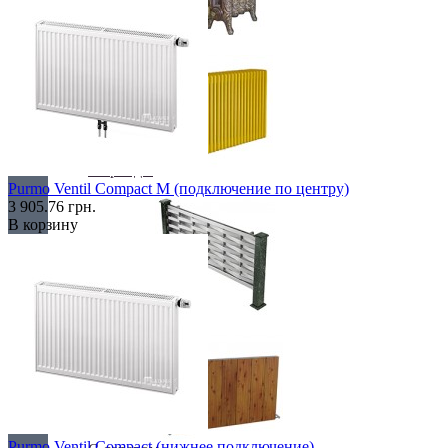
Retro стиль
В тренде
Purmo Ventil Compact M (подключение по центру)
3 905.76 грн.
В корзину
Из камня
Purmo Ventil Compact (нижнее подключение)