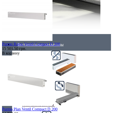
Purmo Ramo Ventil Compact D 200
Внутрипольные конвекторы
15 501.50 грн.
В корзину
Без вентилятора
Климаконвекторы
Purmo Plan Ventil Compact D 200