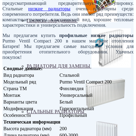
предусматривающий предварительную регулировку.
Стальные
низкие радиаторы
очень популярны среди
современного потребителя. Ведь они имеют ряд преимуществ:
компактные размеры, классический вид, хорошие тепловые
Покраска оборудования
характеристики и универсальность подключения.
Мы предлагаем купить
профильные низкие радиаторы
Purmo Ventil Compact 200 в нашем магазине отопления
Батарея! Мы предлагаем самые выгодные условия для
приобретения отопительного оборудования. Удачных
покупок!
РАДИАТОРЫ ДЛЯ ЗАМЕНЫ
Сводные данные:
Вид радиатора
Стальной
Модельный ряд
Purmo Ventil Compact 200
Страна ТМ
Финляндия
Монтаж
Универсальный
Варианты цвета
Белый
Модификация
Горизонтальный
СТАЛЬНЫЕ РАДИАТОРЫ
Особенности
Профильный
Техническая информация
Высота радиатора (мм)
200
Длина радиатора (мм)
600-3000