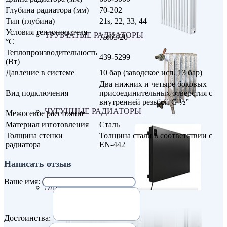
Глубина радиатора (мм)
70-202
Тип (глубина)
21s, 22, 33, 44
Условия теплоносителя
ТРУБЧАТЫЕ РАДИАТОРЫ
75/65/20
°С
Теплопроизводительность
439-5299
(Вт)
Давление в системе
10 бар (заводское исп. 13 бар)
Два нижних и четыре боковых
Вид подключения
присоединительных отверстия с
внутренней резьбой G ½”
ЧУГУННЫЕ РАДИАТОРЫ
Межосевое расстояние
Материал изготовления
Сталь
Толщина стенки
Толщина стали в соответствии с
радиатора
EN-442
Написать отзыв
Ваше имя:
ЭЛЕКТРО РАДИАТОРЫ
Достоинства: