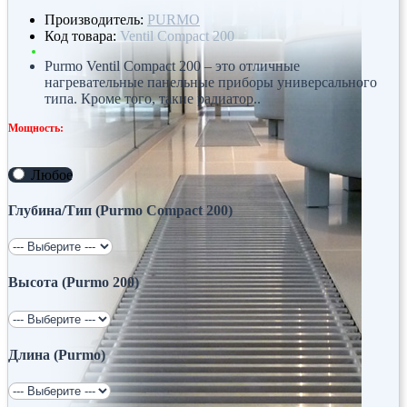
Производитель:
PURMO
Код товара:
Ventil Compact 200
Purmo Ventil Compact 200 – это отличные
нагревательные панельные приборы универсального
типа. Кроме того, такие радиатор..
Мощность:
Любое
Глубина/Тип (Purmo Compact 200)
Высота (Purmo 200)
Длина (Purmo)