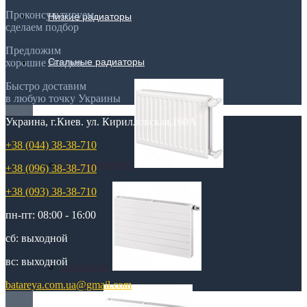
Проконсультируем,
Низкие радиаторы
сделаем подбор
Предложим
Стальные радиаторы
хорошие скидки
Быстро доставим
в любую точку Украины
Украина, г.Киев. ул. Кирилловская,160А
+38 (044) 38-38-710
Гигиенические
+38 (096) 38-38-710
+38 (093) 38-38-710
пн-пт: 08:00 - 16:00
сб: выходной
вс: выходной
Линейные
batareya.com.ua@gmail.com