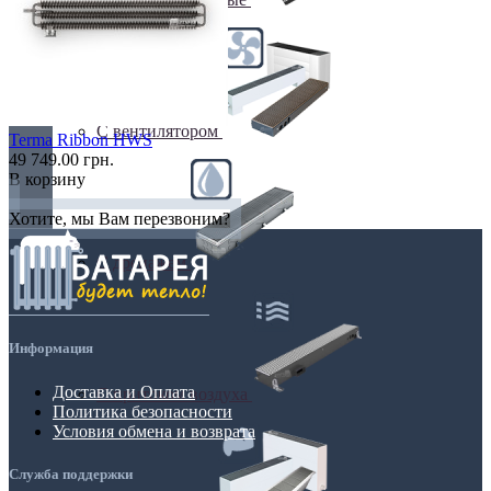
С вентилятором
Terma Ribbon HWS
49 749.00 грн.
В корзину
Хотите, мы Вам перезвоним?
С дренажем
Информация
Доставка и Оплата
С притоком воздуха
Политика безопасности
Условия обмена и возврата
Служба поддержки