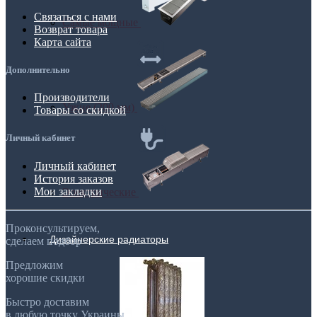
Связаться с нами
Самые мощные
Возврат товара
Карта сайта
Дополнительно
Производители
Узкие (200 мм)
Товары со скидкой
Личный кабинет
Личный кабинет
История заказов
Мои закладки
Электрические
Проконсультируем,
Дизайнерские радиаторы
сделаем подбор
Предложим
хорошие скидки
Быстро доставим
в любую точку Украины