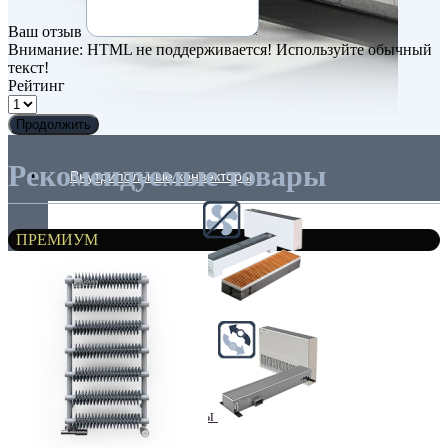
Ваш отзыв
Внимание:
HTML не поддерживается! Используйте обычный
текст!
Рейтинг
Продолжить
Рекомендуемые товары
Внутрипольные конвекторы
ПРЕМИУМ
Без вентилятора
Климаконвекторы