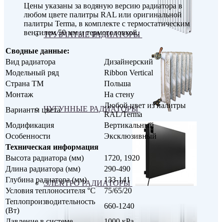
Цены указаны за водяную версию радиатора в
любом цвете палитры RAL или оригинальной
палитры Terma, в комплекте с термостатическим
вентилем 50 мм и термоголовкой.
ТРУБЧАТЫЕ РАДИАТОРЫ
Сводные данные:
Вид радиатора
Дизайнерский
Модельный ряд
Ribbon Vertical
Страна ТМ
Польша
Монтаж
На стену
Любой цвет из палитры
ЧУГУННЫЕ РАДИАТОРЫ
Варианты цвета
RAL/Terma
Модификация
Вертикальный
Особенности
Эксклюзивный
Техническая информация
Высота радиатора (мм)
1720, 1920
Длина радиатора (мм)
290-490
Глубина радиатора (мм)
133-141
ЭЛЕКТРО РАДИАТОРЫ
Условия теплоносителя °С
75/65/20
Теплопроизводительность
660-1240
(Вт)
Давление в системе
1000 кРа