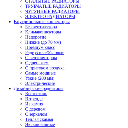
СТАЛЬНЫЕ РАДИАТОРЫ
ТРУБЧАТЫЕ РАДИАТОРЫ
ЧУГУННЫЕ РАДИАТОРЫ
ЭЛЕКТРО РАДИАТОРЫ
Внутрипольные конвекторы
Без вентилятора
Климаконвекторы
Недорогие
Низкие (до 70 мм)
Премиум класс
Радиусные/Угловые
С вентилятором
С дренажем
С притоком воздуха
Самые мощные
Узкие (200 мм)
Электрические
Дизайнерские радиаторы
Retro стиль
В тренде
Из камня
С деревом
С зеркалом
Теплая скамья
Эксклюзивные