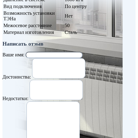
Вид подключения
По центру
Возможность установки
Нет
ТЭНа
Межосевое расстояние
50
Материал изготовления
Сталь
Написать отзыв
Ваше имя:
Достоинства:
Недостатки: