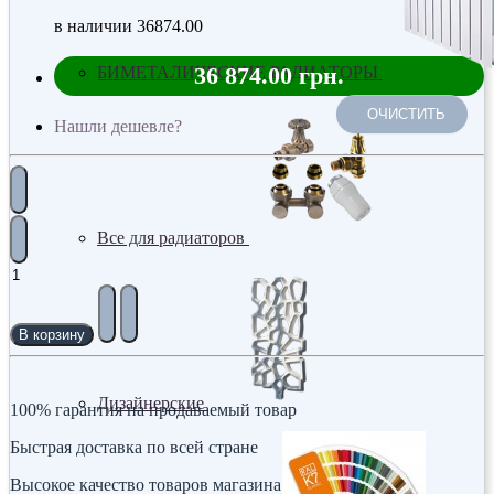
в наличии
36874.00
36 874.00 грн.
БИМЕТАЛИЧЕСКИЕ РАДИАТОРЫ
ОЧИСТИТЬ
Нашли дешевле?
Все для радиаторов
В корзину
Дизайнерские
100% гарантия на продаваемый товар
Быстрая доставка по всей стране
Высокое качество товаров магазина