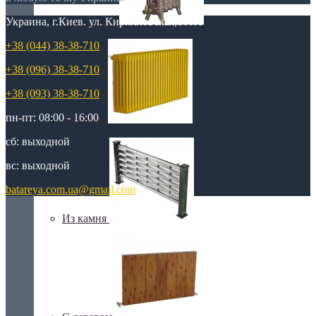
Retro стиль
Украина, г.Киев. ул. Кирилловская,160А
+38 (044) 38-38-710
+38 (096) 38-38-710
+38 (093) 38-38-710
пн-пт: 08:00 - 16:00
В тренде
сб: выходной
вс: выходной
batareya.com.ua@gmail.com
Из камня