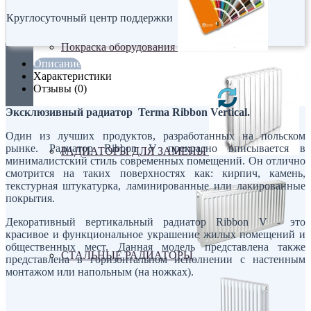
Круглосуточный центр поддержки
Покраска оборудования
Описание
Характеристики
Отзывы (0)
Эксклюзивный радиатор Terma Ribbon Vertical.
Один из лучших продуктов, разработанных на польском
рынке. Радиатор Ribbon V прекрасно вписывается в
РАДИАТОРЫ ДЛЯ ЗАМЕНЫ
минималистский стиль современных помещений. Он отлично
смотрится на таких поверхностях как: кирпич, камень,
текстурная штукатурка, ламинированные или лакированные
покрытия.
Декоративный вертикальный радиатор Ribbon V - это
красивое и функциональное украшение жилых помещений и
общественных мест. Данная модель представлена также
СТАЛЬНЫЕ РАДИАТОРЫ
представлена в горизонтальном исполнении с настенным
монтажом или напольным (на ножках).