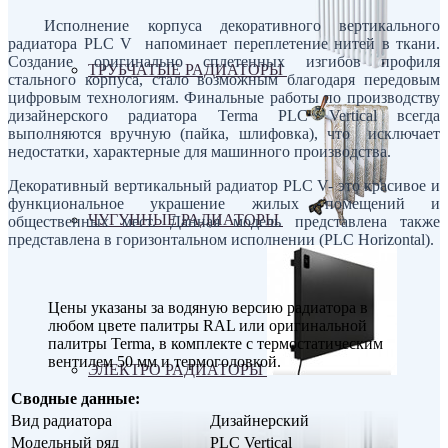
Исполнение корпуса декоративного вертикального
радиатора PLC V напоминает переплетение нитей в ткани.
Создание оригинально сплетенных изгибов профиля
ТРУБЧАТЫЕ РАДИАТОРЫ
стального корпуса, стало возможным благодаря передовым
цифровым технологиям. Финальные работы по производству
дизайнерского радиатора Terma PLC Vertical всегда
выполняются вручную (пайка, шлифовка), что исключает
недостатки, характерные для машинного производства.
Декоративный вертикальный радиатор PLC V- это красивое и
функциональное украшение жилых помещений и
ЧУГУННЫЕ РАДИАТОРЫ
общественных мест. Данная модель представлена также
представлена в горизонтальном исполнении (PLC Horizontal).
Цены указаны за водяную версию радиатора в
любом цвете палитры RAL или оригинальной
палитры Terma, в комплекте с термостатическим
вентилем 50 мм и термоголовкой.
ЭЛЕКТРО РАДИАТОРЫ
Сводные данные:
Вид радиатора
Дизайнерский
Модельный ряд
PLC Vertical