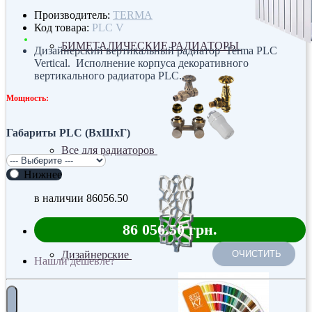
Производитель:
TERMA
Код товара:
PLC V
БИМЕТАЛИЧЕСКИЕ РАДИАТОРЫ
Дизайнерский вертикальный радиатор Terma PLC
Vertical. Исполнение корпуса декоративного
вертикального радиатора PLC..
Мощность:
Габариты PLC (ВхШхГ)
Все для радиаторов
Нижнее
в наличии
86056.50
86 056.50 грн.
Дизайнерские
ОЧИСТИТЬ
Нашли дешевле?