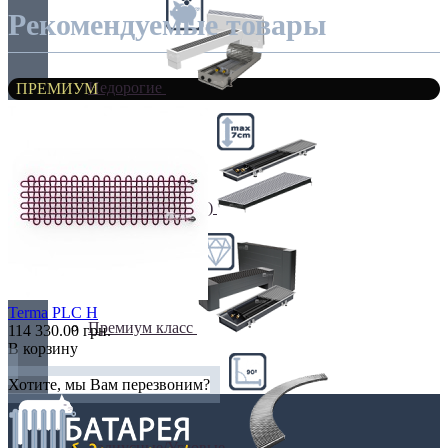
Рекомендуемые товары
Недорогие
ПРЕМИУМ
Низкие (до 70 мм)
Terma PLC H
Премиум класс
114 330.00 грн.
В корзину
Хотите, мы Вам перезвоним?
Радиусные/Угловые