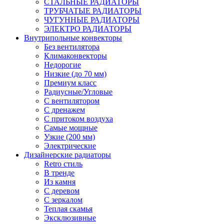
СТАЛЬНЫЕ РАДИАТОРЫ
ТРУБЧАТЫЕ РАДИАТОРЫ
ЧУГУННЫЕ РАДИАТОРЫ
ЭЛЕКТРО РАДИАТОРЫ
Внутрипольные конвекторы
Без вентилятора
Климаконвекторы
Недорогие
Низкие (до 70 мм)
Премиум класс
Радиусные/Угловые
С вентилятором
С дренажем
С притоком воздуха
Самые мощные
Узкие (200 мм)
Электрические
Дизайнерские радиаторы
Retro стиль
В тренде
Из камня
С деревом
С зеркалом
Теплая скамья
Эксклюзивные