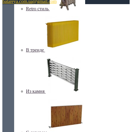
batareya.com.ua@gmail.com
Retro стиль
В тренде
Из камня