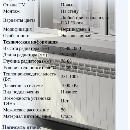
Страна ТМ
Польша
Монтаж
На стену
Любой цвет из палитры
Варианты цвета
RAL/Terma
Модификация
Вертикальный
Особенности
Эксклюзивный
Техническая информация
Высота радиатора (мм)
1580-1800
Длина радиатора (мм)
263-663
Глубина радиатора (мм)
78-88
Условия теплоносителя °С
75/65/20
Теплопроизводительность
331-1007
(Вт)
Давление в системе
1000 кРа
Вид подключения
Нижнее
Возможность установки
Нет
ТЭНа
Межосевое расстояние
50
Материал изготовления
Сталь
Написать отзыв