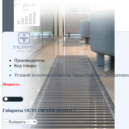
Производитель:
TERMA
Код товара:
Outcorner
Угловой полотенцесушитель Terma Outcorner Декоративная
Мощность:
Любое
Габариты OUTCORNER (ВхШхГ)