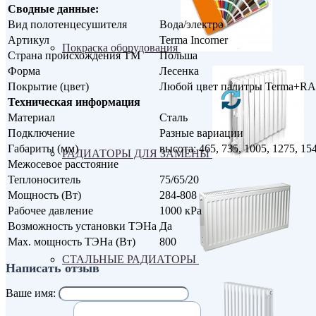
Сводные данные:
Вид полотенцесушителя
Вода/электро
Артикул
Terma Incorner
Покраска оборудования
Страна происхождения ТМ
Польша
Форма
Лесенка
Покрытие (цвет)
Любой цвет палитры Terma+R
Техническая информация
Материал
Сталь
Подключение
Разные вариации
Габариты (мм)
высота: 465, 735, 1005, 1275, 15
РАДИАТОРЫ ДЛЯ ЗАМЕНЫ
Межосевое расстояние
Теплоноситель
75/65/20
Мощность (Вт)
284-808
Рабочее давление
1000 кРа
Возможность установки ТЭНа
Да
Max. мощность ТЭНа (Вт)
800
СТАЛЬНЫЕ РАДИАТОРЫ
Написать отзыв
Ваше имя: