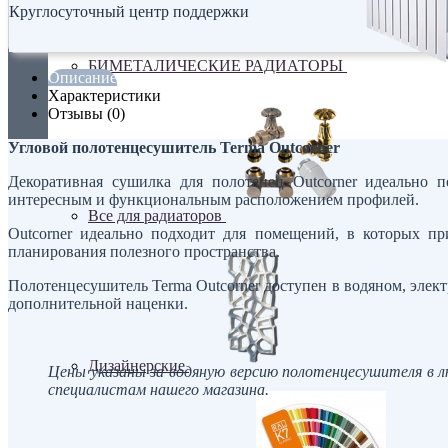
Круглосуточный центр поддержки
БИМЕТАЛИЧЕСКИЕ РАДИАТОРЫ
Описание
Характеристики
Отзывы (0)
Угловой полотенцесушитель Terma Outcorner
Декоративная сушилка для полотенец Outcorner идеально 
интересным и функциональным расположением профилей.
Все для радиаторов
Outcorner идеально подходит для помещений, в которых 
планирования полезного пространства.
Полотенцесушитель Terma Outcorner доступен в водяном, элек
дополнительной наценки.
Дизайнерские
Цены указаны за водяную версию полотенцесушителя в л
специалистам нашего магазина.