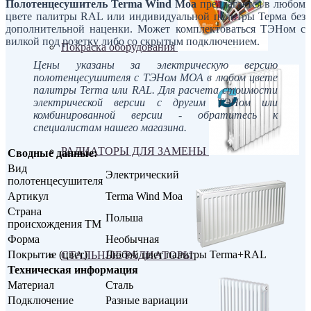
Полотенцесушитель Terma
Wind Moa
предлагается в любом
цвете палитры RAL или индивидуальной палитры Терма без
дополнительной наценки. Может комплектоваться ТЭНом с
вилкой под розетку либо со скрытым подключением.
Покраска оборудования
Цены указаны за электрическую версию
полотенцесушителя с ТЭНом МОА в любом цвете
палитры Terma или RAL. Для расчета стоимости
электрической версии с другим ТЭНом или
комбинированной версии - обратитесь к
специалистам нашего магазина.
РАДИАТОРЫ ДЛЯ ЗАМЕНЫ
Сводные данные:
Вид
Электрический
полотенцесушителя
Артикул
Terma Wind Moa
Страна
Польша
происхождения ТМ
Форма
Необычная
Покрытие (цвет)
Любой цвет палитры Terma+RAL
СТАЛЬНЫЕ РАДИАТОРЫ
Техническая информация
Материал
Сталь
Подключение
Разные вариации