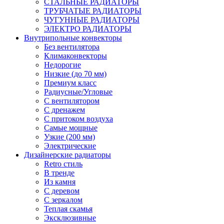
СТАЛЬНЫЕ РАДИАТОРЫ
ТРУБЧАТЫЕ РАДИАТОРЫ
ЧУГУННЫЕ РАДИАТОРЫ
ЭЛЕКТРО РАДИАТОРЫ
Внутрипольные конвекторы
Без вентилятора
Климаконвекторы
Недорогие
Низкие (до 70 мм)
Премиум класс
Радиусные/Угловые
С вентилятором
С дренажем
С притоком воздуха
Самые мощные
Узкие (200 мм)
Электрические
Дизайнерские радиаторы
Retro стиль
В тренде
Из камня
С деревом
С зеркалом
Теплая скамья
Эксклюзивные