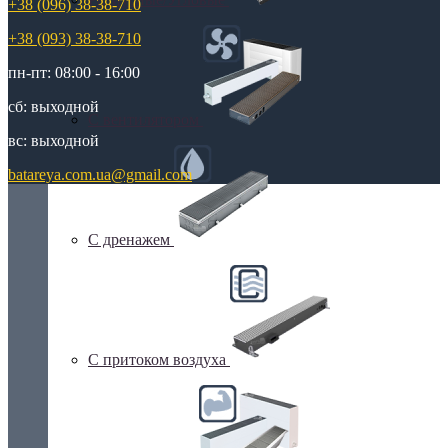
+38 (096) 38-38-710
+38 (093) 38-38-710
пн-пт: 08:00 - 16:00
сб: выходной
С вентилятором
вс: выходной
batareya.com.ua@gmail.com
С дренажем
С притоком воздуха