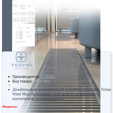
Производитель:
TERMA
Код товара:
Wind Moa
Дизайнерский электрический полотенцесушитель Terma
Wind Moa.На создание этой модели дизайнеров
вдохновляли развивающиеся..
Мощность: