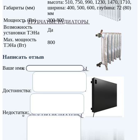
высота: 510, 750, 990, 1230, 1470, 1710,
Габариты (мм)
ширина: 400, 500, 600, глубина: 72 (80)
мм
Мощность (Вт)
200-800
ТРУБЧАТЫЕ РАДИАТОРЫ
Возможность
Да
установки ТЭНа
Max. мощность
800
ТЭНа (Вт)
Написать отзыв
Ваше имя:
ЧУГУННЫЕ РАДИАТОРЫ
Достоинства:
Недостатки:
ЭЛЕКТРО РАДИАТОРЫ