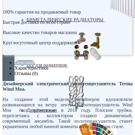
100% гарантия на продаваемый товар
БИМЕТАЛИЧЕСКИЕ РАДИАТОРЫ
Быстрая доставка по всей стране
Высокое качество товаров магазина
Круглосуточный центр поддержки
Описание
Все для радиаторов
Характеристики
Отзывы (0)
Дизайнерский электрический полотенцесушитель Terma
Wind Moa.
На создание этой модели дизайнеров вдохновляли
развивающиеся на ветру ленты. Полотенцесушитель Wind
Moa был презентован в 2018 году. Плоские трубки,
Дизайнерские
переплетаясь с коллектором создают динамичный,
современный ансамбль. Такой полотенцесушитель станет
украшением любой ванной комнаты в современном стиле.