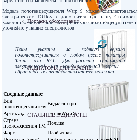
вариантов гидравлического подключения.
Модель полотенцесушителя Warp S может комплектоваться
электрическим ТЭНом за дополнительную плату. Стоимость
Покраска оборудования
комбинированного или электрического полотенцесушителей
уточняйте у наших специалистов.
Цены указаны за водяную версию
полотенцесушителя в любом цвете палитры
Terma или RAL. Для расчета стоимости
электрической или комбинированной версии -
РАДИАТОРЫ ДЛЯ ЗАМЕНЫ
обратитесь к специалистам нашего магазина.
Сводные данные:
Вид
Вода/электро
полотенцесушителя
Артикул
Terma Warp S
СТАЛЬНЫЕ РАДИАТОРЫ
Страна
Польша
происхождения ТМ
Форма
Необычная
Покрытие (цвет)
Любой цвет палитры Terma+RAL