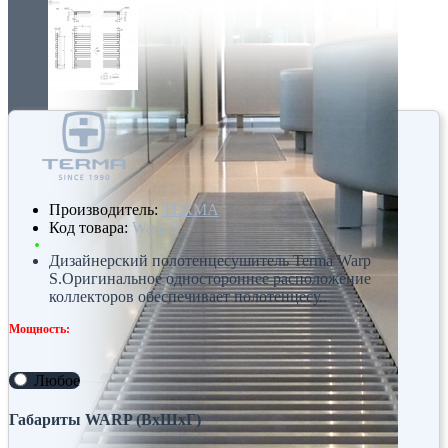
Производитель:
TERMA
Код товара:
Warp S
Дизайнерский полотенцесушитель Terma Warp
S.Оригинальное одностороннее расположение
коллекторов обеспечивает полотенцесу..
Мощность:
Любое
Габариты WARP (ВхШхГ)