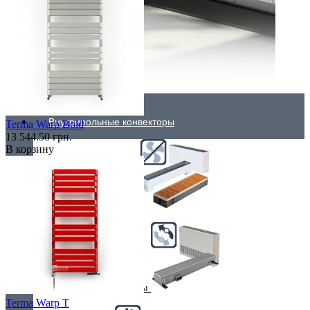
Внутрипольные конвекторы
Terma Warp Bold
13 544.50 грн.
В корзину
Без вентилятора
Климаконвекторы
Terma Warp T