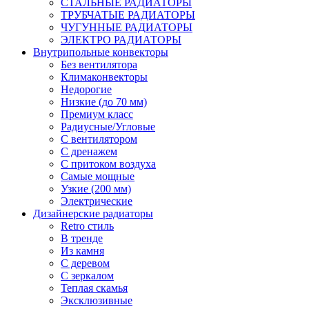
СТАЛЬНЫЕ РАДИАТОРЫ
ТРУБЧАТЫЕ РАДИАТОРЫ
ЧУГУННЫЕ РАДИАТОРЫ
ЭЛЕКТРО РАДИАТОРЫ
Внутрипольные конвекторы
Без вентилятора
Климаконвекторы
Недорогие
Низкие (до 70 мм)
Премиум класс
Радиусные/Угловые
С вентилятором
С дренажем
С притоком воздуха
Самые мощные
Узкие (200 мм)
Электрические
Дизайнерские радиаторы
Retro стиль
В тренде
Из камня
С деревом
С зеркалом
Теплая скамья
Эксклюзивные