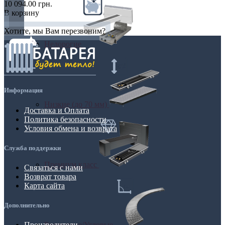
10 094.00 грн.
В корзину
Хотите, мы Вам перезвоним?
Недорогие
Информация
Низкие (до 70 мм)
Доставка и Оплата
Политика безопасности
Условия обмена и возврата
Служба поддержки
Премиум класс
Связаться с нами
Возврат товара
Карта сайта
Дополнительно
Радиусные/Угловые
Производители