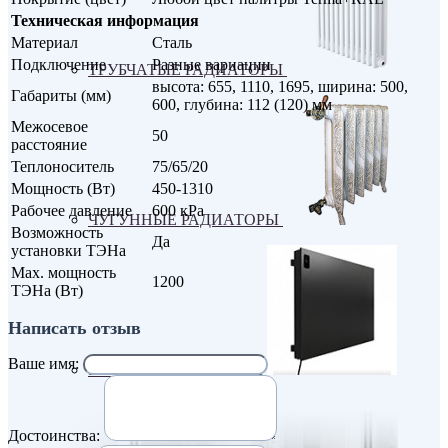
Техническая информация
Материал
Сталь
Подключение
Разные вариации
ТРУБЧАТЫЕ РАДИАТОРЫ
высота: 655, 1110, 1695, ширина: 500,
Габариты (мм)
600, глубина: 112 (120) мм
Межосевое
50
расстояние
Теплоноситель
75/65/20
Мощность (Вт)
450-1310
Рабочее давление
600 кРа
ЧУГУННЫЕ РАДИАТОРЫ
Возможность
Да
установки ТЭНа
Max. мощность
1200
ТЭНа (Вт)
Написать отзыв
Ваше имя:
ЭЛЕКТРО РАДИАТОРЫ
Достоинства: