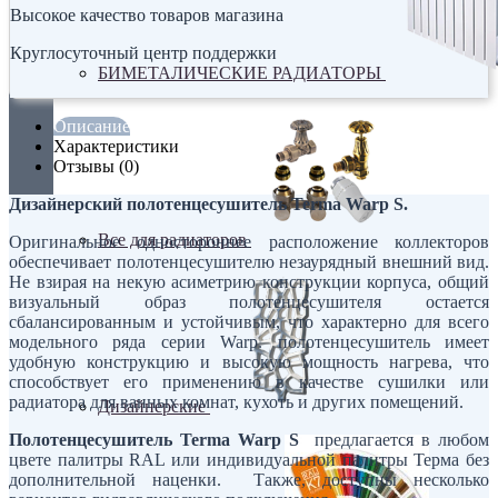
Высокое качество товаров магазина
Круглосуточный центр поддержки
БИМЕТАЛИЧЕСКИЕ РАДИАТОРЫ
Описание
Характеристики
Отзывы (0)
Дизайнерский полотенцесушитель Terma Warp S.
Все для радиаторов
Оригинальное одностороннее расположение коллекторов
обеспечивает полотенцесушителю незаурядный внешний вид.
Не взирая на некую асиметрию конструкции корпуса, общий
визуальный образ полотенцесушителя остается
сбалансированным и устойчивым, что характерно для всего
модельного ряда серии Warp. полотенцесушитель имеет
удобную конструкцию и высокую мощность нагрева, что
способствует его применению в качестве сушилки или
радиатора для ванных комнат, кухоть и других помещений.
Дизайнерские
Полотенцесушитель Terma
Warp S
предлагается в любом
цвете палитры RAL или индивидуальной палитры Терма без
дополнительной наценки. Также, доступны несколько