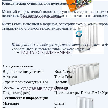
Классическая сушилка для полотенец Terma Pola.
Мощный и практичный полотенцесушитель с оригинальным соч
полотенец Pola доступна в различных вариантах отличающихся 
Покраска оборудования
Может быть исполнен в водяном, электрическом и комбинирова
стандартную стоимость полотенцесушителя.
Цены указаны за водяную версию полотенцесушителя в б
- обратитесь к специалистам нашего магазина.
РАДИАТОРЫ ДЛЯ ЗАМЕНЫ
Сводные данные:
Вид полотенцесушителя
Вода/электро
Артикул
Terma Pola
Страна происхождения ТМ
Польша
Форма
Лесенка
СТАЛЬНЫЕ РАДИАТОРЫ
Покрытие (цвет)
Цвета палитры Terma, RAL; Хро
Техническая информация
Материал
Сталь