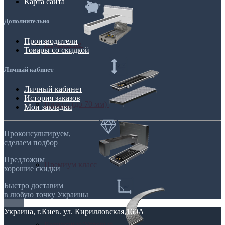
Карта сайта
Дополнительно
Производители
Недорогие
Товары со скидкой
Личный кабинет
Личный кабинет
История заказов
Низкие (до 70 мм)
Мои закладки
Проконсультируем,
сделаем подбор
Предложим
Премиум класс
хорошие скидки
Быстро доставим
в любую точку Украины
Украина, г.Киев. ул. Кирилловская,160А
Радиусные/Угловые