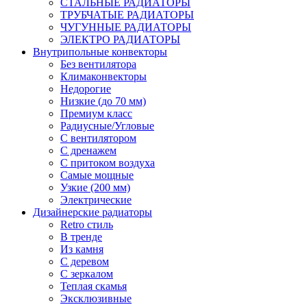
СТАЛЬНЫЕ РАДИАТОРЫ
ТРУБЧАТЫЕ РАДИАТОРЫ
ЧУГУННЫЕ РАДИАТОРЫ
ЭЛЕКТРО РАДИАТОРЫ
Внутрипольные конвекторы
Без вентилятора
Климаконвекторы
Недорогие
Низкие (до 70 мм)
Премиум класс
Радиусные/Угловые
С вентилятором
С дренажем
С притоком воздуха
Самые мощные
Узкие (200 мм)
Электрические
Дизайнерские радиаторы
Retro стиль
В тренде
Из камня
С деревом
С зеркалом
Теплая скамья
Эксклюзивные