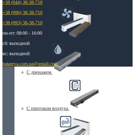
+38 (044) 38-38-710
+38 (096) 38-38-710
+38 (093) 38-38-710
пн-пт: 08:00 - 16:00
С вентилятором
сб: выходной
вс: выходной
batareya.com.ua@gmail.com
С дренажем
С притоком воздуха