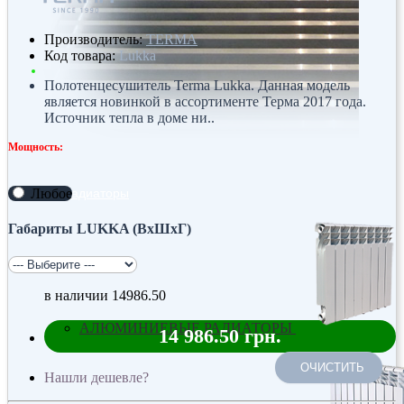
Производитель:
TERMA
Код товара:
Lukka
Полотенцесушитель Terma Lukka. Данная модель
является новинкой в ассортименте Терма 2017 года.
Источник тепла в доме ни..
Мощность:
Любое
Радиаторы
Габариты LUKKA (ВхШхГ)
в наличии
14986.50
АЛЮМИНИЕВЫЕ РАДИАТОРЫ
14 986.50 грн.
ОЧИСТИТЬ
Нашли дешевле?