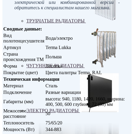
электрической или комбинированной версии -
обратитесь к специалистам нашего магазина.
ТРУБЧАТЫЕ РАДИАТОРЫ
Сводные данные:
Вид
Вода/электро
полотенцесушителя
Артикул
Terma Lukka
Страна
Польша
происхождения ТМ
ЧУГУННЫЕ РАДИАТОРЫ
Форма
Лесенка
Покрытие (цвет)
Цвета палитры Terma, RAL
Техническая информация
Материал
Сталь
Подключение
Разные вариации
высота: 940, 1180, 1420, 1660, ширина:
Габариты (мм)
400, 500, 600 глубина: 72 (80) мм
ЭЛЕКТРО РАДИАТОРЫ
Межосевое
50
расстояние
Теплоноситель
75/65/20
Мощность (Вт)
344-883