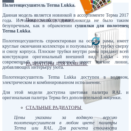
Полотенцесушитель Terma Lukka.
Данная модель является новинкой в ассортименте Терма 2017
Покраска оборудования
года. Источник тепла в доме никогда не было таким
безупречным, как в обрамлении
сушилки для полотенец
Terma Lukka
.
Полотенцесушитель спроектирован на основе рамы, имеет
круглые окончания коллектора и полуовальную трубку сверху
и снизу корпуса. Плоские трубки внутри рамы придают всей
конструкции оригинальный внешний вид. Lukka - это
современный радиатор, который имеет мягкие линии,
РАДИАТОРЫ ДЛЯ ЗАМЕНЫ
добавляющих интерьеру уюта.
Полотенцесушитель Terma Lukka доступен в водяном,
электрическом и комбинированном исполнении.
Для этой модели доступна цветовая палитра RAL и
оригинальная палитра Терма без дополнительной наценки.
СТАЛЬНЫЕ РАДИАТОРЫ
Цены указаны за водяную версию
полотенцесушителя в любом цвете палитры
Terma или RAL. Для расчета стоимости