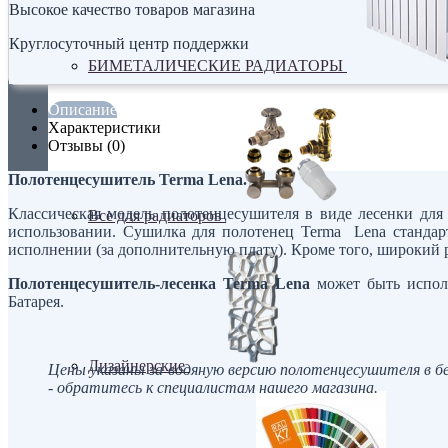
Высокое качество товаров магазина
Круглосуточный центр поддержки
БИМЕТАЛИЧЕСКИЕ РАДИАТОРЫ
Описание
Характеристики
Отзывы (0)
Полотенцесушитель Terma Lena.
Классическая модель полотенцесушителя в виде лесенки дл
Все для радиаторов
использовании. Сушилка для полотенец Terma Lena стандарт
исполнении (за дополнительную плату). Кроме того, широкий
Полотенцесушитель-лесенка Terma Lena
может быть исполн
Батарея.
Дизайнерские
Цены указаны за водяную версию полотенцесушителя в б
- обратитесь к специалистам нашего магазина.