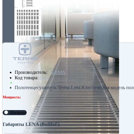
Производитель:
TERMA
Код товара:
Lena
Полотенцесушитель Terma Lena.Классическая модель пол
Мощность:
Нижнее
Габариты LENA (ВхШхГ)