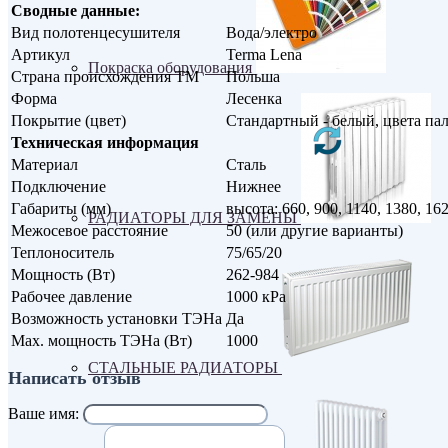
Сводные данные:
Вид полотенцесушителя
Вода/электро
Артикул
Terma Lena
Покраска оборудования
Страна происхождения ТМ
Польша
Форма
Лесенка
Покрытие (цвет)
Стандартный - белый, цвета па
Техническая информация
Материал
Сталь
Подключение
Нижнее
Габариты (мм)
высота: 660, 900, 1140, 1380, 16
РАДИАТОРЫ ДЛЯ ЗАМЕНЫ
Межосевое расстояние
50 (или другие варианты)
Теплоноситель
75/65/20
Мощность (Вт)
262-984
Рабочее давление
1000 кРа
Возможность установки ТЭНа
Да
Max. мощность ТЭНа (Вт)
1000
СТАЛЬНЫЕ РАДИАТОРЫ
Написать отзыв
Ваше имя: