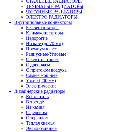
СТАЛЬНЫЕ РАДИАТОРЫ
ТРУБЧАТЫЕ РАДИАТОРЫ
ЧУГУННЫЕ РАДИАТОРЫ
ЭЛЕКТРО РАДИАТОРЫ
Внутрипольные конвекторы
Без вентилятора
Климаконвекторы
Недорогие
Низкие (до 70 мм)
Премиум класс
Радиусные/Угловые
С вентилятором
С дренажем
С притоком воздуха
Самые мощные
Узкие (200 мм)
Электрические
Дизайнерские радиаторы
Retro стиль
В тренде
Из камня
С деревом
С зеркалом
Теплая скамья
Эксклюзивные