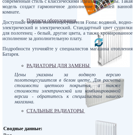
современный стиль с классическими идеалами красоты. Такая
модель создаст гармоничное дополнение в Вашей ванной
комнате.
Покраска оборудования
Доступные версии полотенцесушителя Fiona: водяной, водно-
электрический и электрический. Стандартный цвет сушилки
для полотенец - белый, другие цвета, а также хромированное
исполнение за дополнительную плату.
Подробности уточняйте у специалистов магазина отопления
Батарея.
РАДИАТОРЫ ДЛЯ ЗАМЕНЫ
Цены указаны за водяную версию
полотенцесушителя в белом цвете. Для расчета
стоимости цветного покрытия, а также
стоимости электрической или комбинированной
версии - обратитесь к специалистам нашего
магазина.
СТАЛЬНЫЕ РАДИАТОРЫ
Сводные данные: