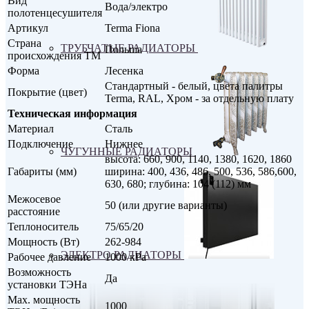
Вид
Вода/электро
полотенцесушителя
Артикул
Terma Fiona
Страна
ТРУБЧАТЫЕ РАДИАТОРЫ
Польша
происхождения ТМ
Форма
Лесенка
Стандартный - белый, цвета палитры
Покрытие (цвет)
Terma, RAL, Хром - за отдельную плату
Техническая информация
Материал
Сталь
Подключение
Нижнее
ЧУГУННЫЕ РАДИАТОРЫ
высота: 660, 900, 1140, 1380, 1620, 1860
Габариты (мм)
ширина: 400, 436, 486, 500, 536, 586,600,
630, 680; глубина: 104 (112) мм
Межосевое
50 (или другие варианты)
расстояние
Теплоноситель
75/65/20
Мощность (Вт)
262-984
ЭЛЕКТРО РАДИАТОРЫ
Рабочее давление
1000 кРа
Возможность
Да
установки ТЭНа
Max. мощность
1000