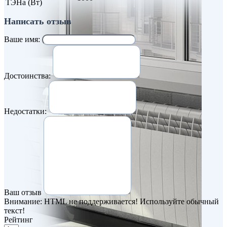
ТЭНа (Вт)
Написать отзыв
Ваше имя:
Достоинства:
Недостатки:
Ваш отзыв
Внимание:
HTML не поддерживается! Используйте обычный
текст!
Рейтинг