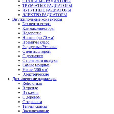
СТАЛЬНЫЕ РАДИАТОРЫ
ТРУБЧАТЫЕ РАДИАТОРЫ
ЧУГУННЫЕ РАДИАТОРЫ
ЭЛЕКТРО РАДИАТОРЫ
Внутрипольные конвекторы
Без вентилятора
Климаконвекторы
Недорогие
Низкие (до 70 мм)
Премиум класс
Радиусные/Угловые
С вентилятором
С дренажем
С притоком воздуха
Самые мощные
Узкие (200 мм)
Электрические
Дизайнерские радиаторы
Retro стиль
В тренде
Из камня
С деревом
С зеркалом
Теплая скамья
Эксклюзивные