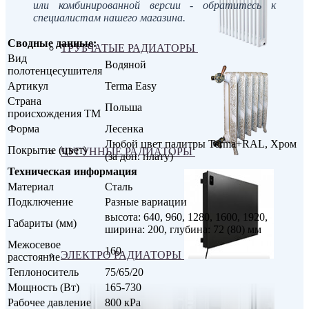
или комбинированной версии - обратитесь к
специалистам нашего магазина.
Сводные данные:
ТРУБЧАТЫЕ РАДИАТОРЫ
Вид
Водяной
полотенцесушителя
Артикул
Terma Easy
Страна
Польша
происхождения ТМ
Форма
Лесенка
Любой цвет палитры Terma+RAL, Хром
Покрытие (цвет)
ЧУГУННЫЕ РАДИАТОРЫ
(за доп. плату)
Техническая информация
Материал
Сталь
Подключение
Разные вариации
высота: 640, 960, 1280, 1600, 1920,
Габариты (мм)
ширина: 200, глубина: 72 (80) мм
Межосевое
160
ЭЛЕКТРО РАДИАТОРЫ
расстояние
Теплоноситель
75/65/20
Мощность (Вт)
165-730
Рабочее давление
800 кРа