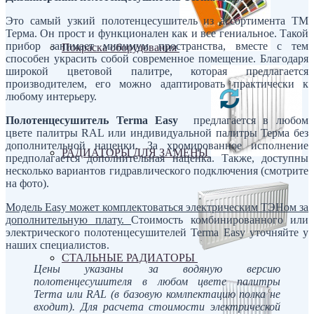
Это самый узкий полотенцесушитель из ассортимента ТМ
Терма. Он прост и функционален как и все гениальное. Такой
прибор занимает минимум пространства, вместе с тем
Покраска оборудования
способен украсить собой современное помещение. Благодаря
широкой цветовой палитре, которая предлагается
производителем, его можно адаптировать практически к
любому интерьеру.
Полотенцесушитель Terma
Easy
предлагается в любом
цвете палитры RAL или индивидуальной палитры Терма без
дополнительной наценки. За хромированное исполнение
РАДИАТОРЫ ДЛЯ ЗАМЕНЫ
предполагается дополнительная наценка. Также, доступны
несколько вариантов гидравлического подключения (смотрите
на фото).
Модель Easy может комплектоваться электрическим ТЭНом за
дополнительную плату.
Стоимость комбинированного или
электрического полотенцесушителей Terma Easy уточняйте у
наших специалистов.
СТАЛЬНЫЕ РАДИАТОРЫ
Цены указаны за водяную версию
полотенцесушителя в любом цвете палитры
Terma или RAL (в базовую комлпектацию полка не
входит). Для расчета стоимости электрической