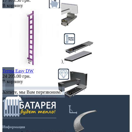
17 973.50 грн.
В корзину
Недорогие
Низкие (до 70 мм)
Terma Easy DW
24 205.00 грн.
В корзину
Хотите, мы Вам перезвоним?
Премиум класс
Информация
Радиусные/Угловые