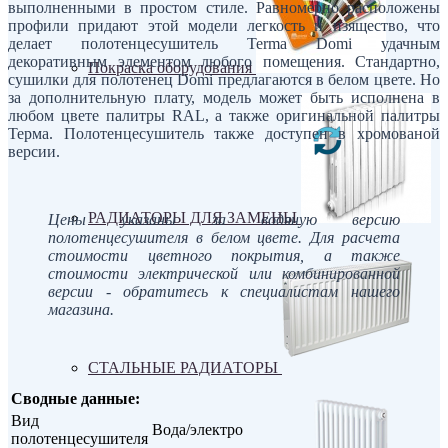
выполненными в простом стиле. Равномерно расположены
профили придают этой модели легкость и изящество, что
делает полотенцесушитель Terma Domi удачным
декоративным элементом любого помещения. Стандартно,
Покраска оборудования
сушилки для полотенец Domi предлагаются в белом цвете. Но
за дополнительную плату, модель может быть исполнена в
любом цвете палитры RAL, а также оригинальной палитры
Терма. Полотенцесушитель также доступен в хромованой
версии.
РАДИАТОРЫ ДЛЯ ЗАМЕНЫ
Цены указаны за водяную версию
полотенцесушителя в белом цвете. Для расчета
стоимости цветного покрытия, а также
стоимости электрической или комбинированной
версии - обратитесь к специалистам нашего
магазина.
СТАЛЬНЫЕ РАДИАТОРЫ
Сводные данные:
Вид
Вода/электро
полотенцесушителя