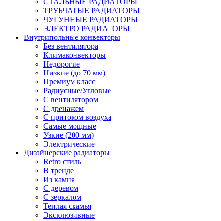
СТАЛЬНЫЕ РАДИАТОРЫ
ТРУБЧАТЫЕ РАДИАТОРЫ
ЧУГУННЫЕ РАДИАТОРЫ
ЭЛЕКТРО РАДИАТОРЫ
Внутрипольные конвекторы
Без вентилятора
Климаконвекторы
Недорогие
Низкие (до 70 мм)
Премиум класс
Радиусные/Угловые
С вентилятором
С дренажем
С притоком воздуха
Самые мощные
Узкие (200 мм)
Электрические
Дизайнерские радиаторы
Retro стиль
В тренде
Из камня
С деревом
С зеркалом
Теплая скамья
Эксклюзивные