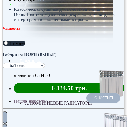
Классическая сушилка для полотенец Terma
Domi.Полотенцесушитель прекрасно гармонирует с
интерьерами выполненными в прост..
Мощность:
Нижнее
Габариты DOMI (ВхШхГ)
Радиаторы
в наличии
6334.50
6 334.50 грн.
ОЧИСТИТЬ
Нашли дешевле?
АЛЮМИНИЕВЫЕ РАДИАТОРЫ