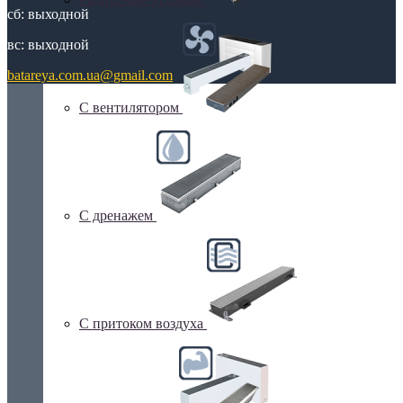
сб: выходной
вс: выходной
batareya.com.ua@gmail.com
С вентилятором
С дренажем
С притоком воздуха