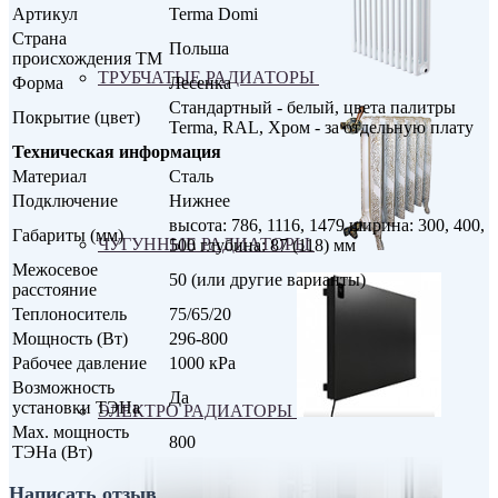
Артикул
Terma Domi
Страна
Польша
происхождения ТМ
ТРУБЧАТЫЕ РАДИАТОРЫ
Форма
Лесенка
Стандартный - белый, цвета палитры
Покрытие (цвет)
Terma, RAL, Хром - за отдельную плату
Техническая информация
Материал
Сталь
Подключение
Нижнее
высота: 786, 1116, 1479 ширина: 300, 400,
Габариты (мм)
ЧУГУННЫЕ РАДИАТОРЫ
500 глубина: 87 (118) мм
Межосевое
50 (или другие варианты)
расстояние
Теплоноситель
75/65/20
Мощность (Вт)
296-800
Рабочее давление
1000 кРа
Возможность
Да
установки ТЭНа
ЭЛЕКТРО РАДИАТОРЫ
Max. мощность
800
ТЭНа (Вт)
Написать отзыв