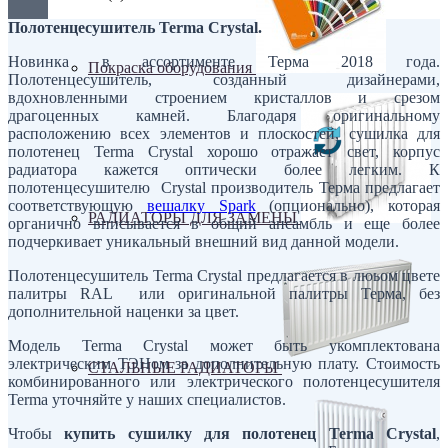
Полотенцесушитель Terma Crystal.
Новинка в ассортименте Терма 2018 года.
Покраска оборудования
Полотенцесушитель, созданный дизайнерами,
вдохновленными строением кристаллов и срезом
драгоценных камней. Благодаря оригинальному
расположению всех элементов и плоскостей, сушилка для
полотенец Terma Crystal хорошо отражает свет, корпус
радиатора кажется оптически более легким. К
полотенцесушителю Crystal производитель Терма предлагает
соответствующую
вешалку Spark
(опционально), которая
РАДИАТОРЫ ДЛЯ ЗАМЕНЫ
органично вписывается в общий ансамбль и еще более
подчеркивает уникальный внешний вид данной модели.
Полотенцесушитель Terma Crystal предлагается в люьом цвете
палитры RAL или оригинальной палитры Терма, без
дополнительной наценки за цвет.
Модель Terma Crystal может быть укомплектована
электрическим ТЭНом за дополнительную плату. Стоимость
СТАЛЬНЫЕ РАДИАТОРЫ
комбинированного или электрического полотенцесушителя
Terma уточняйте у наших специалистов.
Чтобы
купить сушилку для полотенец Terma Crystal
,