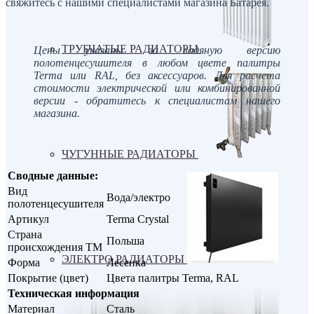
свяжитесь с нашими специалистами магазина Батарея.
ТРУБЧАТЫЕ РАДИАТОРЫ
Цены указаны за водяную версию
полотенцесушителя в любом цвете палитры
Terma или RAL, без аксессуаров. Для расчета
стоимости электрической или комбинированной
версии - обратитесь к специалистам нашего
магазина.
ЧУГУННЫЕ РАДИАТОРЫ
Сводные данные:
Вид
Вода/электро
полотенцесушителя
Артикул
Terma Crystal
Страна
Польша
происхождения ТМ
ЭЛЕКТРО РАДИАТОРЫ
Форма
Лесенка
Покрытие (цвет)
Цвета палитры Terma, RAL
Техническая информация
Материал
Сталь