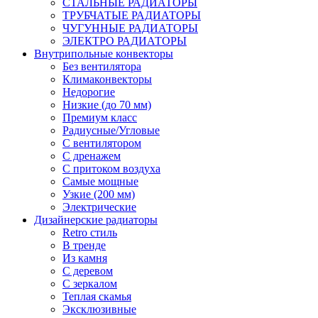
СТАЛЬНЫЕ РАДИАТОРЫ
ТРУБЧАТЫЕ РАДИАТОРЫ
ЧУГУННЫЕ РАДИАТОРЫ
ЭЛЕКТРО РАДИАТОРЫ
Внутрипольные конвекторы
Без вентилятора
Климаконвекторы
Недорогие
Низкие (до 70 мм)
Премиум класс
Радиусные/Угловые
С вентилятором
С дренажем
С притоком воздуха
Самые мощные
Узкие (200 мм)
Электрические
Дизайнерские радиаторы
Retro стиль
В тренде
Из камня
С деревом
С зеркалом
Теплая скамья
Эксклюзивные