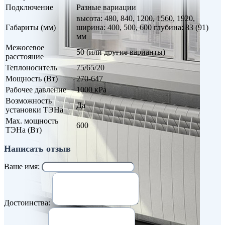
Подключение
Разные вариации
высота: 480, 840, 1200, 1560, 1920,
Габариты (мм)
ширина: 400, 500, 600 глубина: 83 (91)
мм
Межосевое
50 (или другие варианты)
расстояние
Теплоноситель
75/65/20
Мощность (Вт)
270-647
Рабочее давление
1000 кРа
Возможность
Да
установки ТЭНа
Max. мощность
600
ТЭНа (Вт)
Написать отзыв
Ваше имя:
Достоинства: