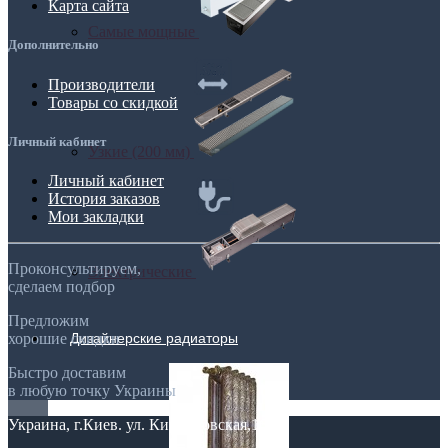
Карта сайта
Самые мощные
Дополнительно
Производители
Товары со скидкой
Личный кабинет
Узкие (200 мм)
Личный кабинет
История заказов
Мои закладки
Проконсультируем,
Электрические
сделаем подбор
Предложим
Дизайнерские радиаторы
хорошие скидки
Быстро доставим
в любую точку Украины
Украина, г.Киев. ул. Кирилловская,160А