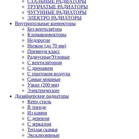
СТАЛЬНЫЕ РАДИАТОРЫ
ТРУБЧАТЫЕ РАДИАТОРЫ
ЧУГУННЫЕ РАДИАТОРЫ
ЭЛЕКТРО РАДИАТОРЫ
Внутрипольные конвекторы
Без вентилятора
Климаконвекторы
Недорогие
Низкие (до 70 мм)
Премиум класс
Радиусные/Угловые
С вентилятором
С дренажем
С притоком воздуха
Самые мощные
Узкие (200 мм)
Электрические
Дизайнерские радиаторы
Retro стиль
В тренде
Из камня
С деревом
С зеркалом
Теплая скамья
Эксклюзивные