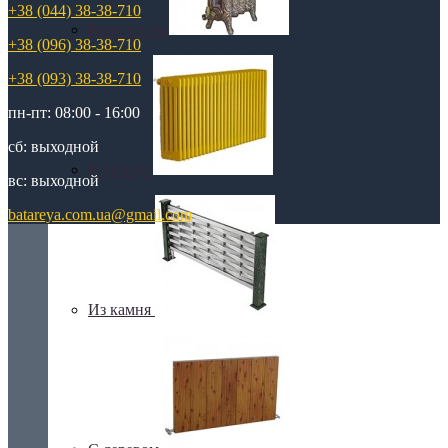
+38 (044) 38-38-710
Retro стиль
+38 (096) 38-38-710
+38 (093) 38-38-710
пн-пт: 08:00 - 16:00
сб: выходной
В тренде
вс: выходной
batareya.com.ua@gmail.com
Из камня