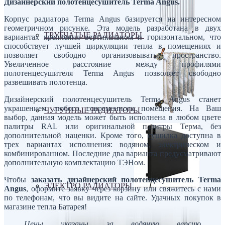
Дизайнерский полотенцесушитель Terma Angus.
Корпус радиатора Terma Angus базируется на интересном
геометричном рисунке. Эта модель разработана в двух
ТРУБЧАТЫЕ РАДИАТОРЫ
вариантах крепления вертикальном и горизонтальном, что
способствует лучшей циркуляции тепла в помещениях и
позволяет свободно организовывать пространство.
Увеличенное расстояние между профилями
полотенцесушителя Terma Angus позволяет свободно
развешивать полотенца.
Дизайнерский полотенцесушитель Terma Angus станет
украшением любого современного помещения. На Ваш
ЧУГУННЫЕ РАДИАТОРЫ
выбор, данная модель может быть исполнена в любом цвете
палитры RAL или оригинальной палитры Терма, без
дополнительной наценки. Кроме того, сушилка доступна в
трех вариантах исполнения: водяном, электрическом и
комбинированном. Последние два варианта предусматривают
дополнительную комплектацию ТЭНом.
Чтобы
заказать дизайнерский полотенцесушитель Terma
ЭЛЕКТРО РАДИАТОРЫ
Angus
, оформите заявку через корзину или свяжитесь с нами
по телефонам, что вы видите на сайте. Удачных покупок в
магазине тепла Батарея!
Цены указаны за водяную версию