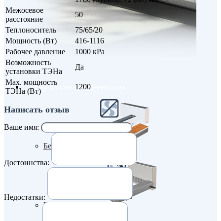
Межосевое
50
расстояние
Теплоноситель
75/65/20
Мощность (Вт)
416-1116
Рабочее давление
1000 кРа
Возможность
Да
установки ТЭНа
Max. мощность
1200
Внутрипольные конвекторы
ТЭНа (Вт)
Написать отзыв
Ваше имя:
Без вентилятора
Достоинства:
Недостатки:
Климаконвекторы