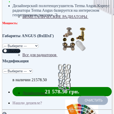
Дизайнерский полотенцесушитель Terma Angus.Корпус
радиатора Terma Angus базируется на интересном
геометричном рисунке. Э..
БИМЕТАЛИЧЕСКИЕ РАДИАТОРЫ
Мощность:
Габариты ANGUS (ВхШхГ)
Любое
Все для радиаторов
Модификация
в наличии
21578.50
21 578.50 грн.
Дизайнерские
ОЧИСТИТЬ
Нашли дешевле?