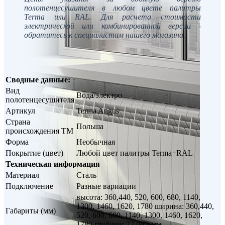
полотенцесушителя в любом цвете палитры
Terma или RAL. Для расчета стоимости
электрической или комбинированной версии -
обратитесь к специалистам нашего магазина.
Сводные данные:
Вид
Вода/электро
полотенцесушителя
Артикул
Terma Angus
Страна
Польша
происхождения ТМ
Форма
Необычная
Покрытие (цвет)
Любой цвет палитры Terma+RAL
Техническая информация
Материал
Сталь
Подключение
Разные вариации
высота: 360,440, 520, 600, 680, 1140,
1300, 1460, 1620, 1780 ширина: 360,440,
Габариты (мм)
520, 600, 680, 1140, 1300, 1460, 1620,
1780 глубина: 72 (80) мм